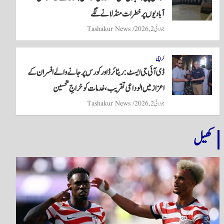
آبادیوں پر خطرات منڈلانے لگے
جولائی 2, 2026
Tashakur News
کراچی
ڈی آئی جی ایسٹ: ریٹائرڈ اور کورس پر جانے والے افسران کے
اعزاز میں الوداعی تقریب، خدمات کو خراجِ تحسین
جولائی 2, 2026
Tashakur News
کھیل