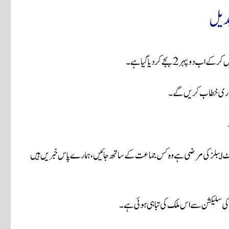
بدیل
 2 بجے کر دیا گیا ہے۔
رداری خطاب کر یں گے۔
الیکٹ ایبلز کی مرضی ہے وہ کس جماعت کے ساتھ جائیں، ہمارے پاس خبریں ہیں
ں کی سلیکشن سے اس ملک کی تباہی ہوئی ہے۔