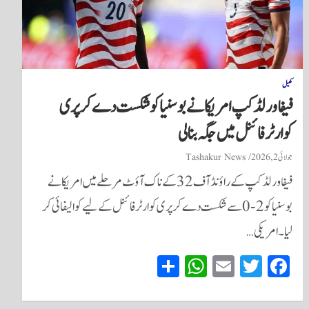
کھیل
فیفا ورلڈ کپ امریکا نے بوسنیا کو شکست دے کر پری
کوارٹر فائنل میں جگہ بنا لی
جولائی 2, 2026
Tashakur News
فیفا ورلڈ کپ کے راؤنڈ آف 32 کے ناک آؤٹ مرحلے میں امریکا نے
بوسنیا کو 2-0 سے شکست دے کر پری کوارٹر فائنل کے لیے کوالیفائی کر
لیا۔ امریکی…
S
W
E
T
Fa
ha
ha
m
wi
ce