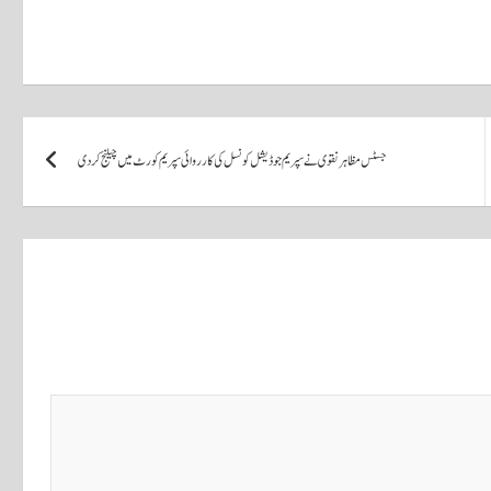
جسٹس مظاہر نقوی نے سپریم جوڈیشل کونسل کی کارروائی سپریم کورٹ میں چیلنج کردی