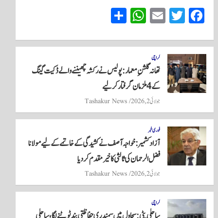
S
W
E
T
Fa
ha
ha
m
wi
ce
re
ts
ail
tte
bo
A
r
ok
کراچی
تھانہ گلشنِ معمار: پولیس نے رکشہ چھیننے والے ڈکیت گینگ
pp
کے 4 ملزمان گرفتار کر لیے
جولائی 2, 2026
Tashakur News
فوری خبر
آزاد کشمیر: خواجہ آصف نے کشیدگی کے خاتمے کے لیے مولانا
فضل الرحمان کی ثالثی کا خیرمقدم کر دیا
جولائی 2, 2026
Tashakur News
کراچی
ساحلی پٹی: سجاول میں سمندری حفاظتی بند ٹوٹنے لگا، ساحلی