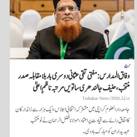
کراچی
وفاق المدارس: مفتی تقی عثمانی دوسری بار بلا مقابلہ صدر
منتخب، حنیف جالندھری ساتویں مرتبہ ناظمِ اعلیٰ
جولائی 2, 2026
Tashakur News
جامعہ دارالعلوم کراچی میں مشترکہ انتخابی اجلاس، ایک ہزار سے زائد ارکان
کا اتفاقِ رائے سے قیادت پر اعتماد، مولانا فضل الرحمان نے نومنتخب
عہدیداران کو مبارک باد دی۔