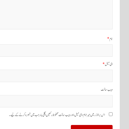
نام
*
ای میل
*
ویب‌ سائٹ
اس براؤزر میں میرا نام، ای میل، اور ویب سائٹ محفوظ رکھیں اگلی بار جب میں تبصرہ کرنے کےلیے۔