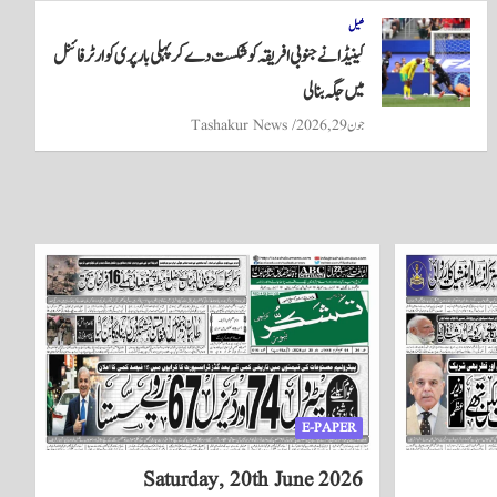
کھیل
کینیڈا نے جنوبی افریقہ کو شکست دے کر پہلی بار پری کوارٹر فائنل
میں جگہ بنا لی
جون 29, 2026
Tashakur News
E-PAPER
Saturday, 20th June 2026