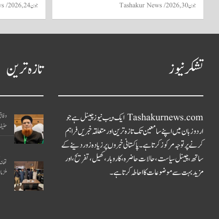
جون 30, 2026
Tashakur News
جون 24, 2026
ws
تشکر نیوز
تازہ ترین
Tashakurnews.com ایک ویب نیوز چینل ہے جو
وفاق
حنیف
اردو زبان میں اپنے سامعین تک تازہ ترین اور متعلقہ خبریں فراہم
کرنے پر توجہ مرکوز کرتا ہے۔ پاکستانی خبروں پر زیادہ زور دینے کے
ساتھ، چینل سیاست، حالات حاضرہ، کاروبار، کھیل، تفریح، اور
مزید بہت سے موضوعات کا احاطہ کرتا ہے۔
ملزم