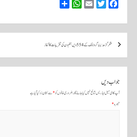
S
W
E
T
Fa
ha
ha
m
wi
ce
re
ts
ail
tte
bo
A
r
ok
پوسٹوں
pp
شکر گڑھ: بابا گرو نانک کے 554 ویں جنم دن کی تقریبات کا آغاز
کی
نیویگیشن
جواب دیں
آپ کا ای میل ایڈریس شائع نہیں کیا جائے گا۔
ضروری خانوں کو
*
سے نشان زد کیا گیا ہے
تبصرہ
*