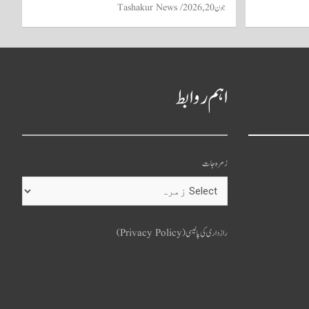
جون 20, 2026
Tashakur News
اہم روابط
زمرہ جات
o
u
رازداری کی پالیسی (Privacy Policy)