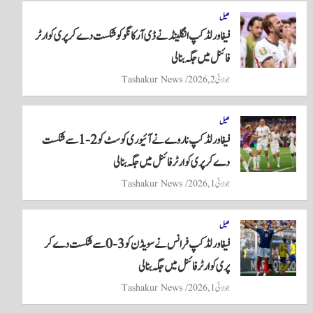
re
ts
ail
tte
bo
A
r
ok
کھیل
فیفا ورلڈ کپ انگلینڈ نے ڈی آر کانگو کو شکست دے کر پری کوارٹر
pp
فائنل میں جگہ بنا لی
جولائی 2, 2026
Tashakur News
کھیل
فیفا ورلڈ کپ ناروے نے آئیوری کوسٹ کو 2-1 سے شکست
دے کر پری کوارٹر فائنل میں جگہ بنا لی
جولائی 1, 2026
Tashakur News
کھیل
فیفا ورلڈ کپ فرانس نے سویڈن کو 3-0 سے شکست دے کر
پری کوارٹر فائنل میں جگہ بنا لی
جولائی 1, 2026
Tashakur News