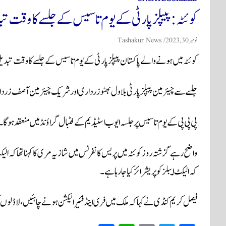
کوئٹہ: پیپلز پارٹی کے یوم تاسیس کے جلسے کا وقت ت
نومبر 30, 2023
Tashakur News
کوئٹہ میں ہونے والے پاکستان پیپلز پارٹی کے یوم تاسیس کے جلسے کا وقت تبدیل کر کے اب دوپہر
جلسے سے چیئرمین پیپلز پارٹی بلاول بھٹو زرداری اور شریک چیئرمین آصف ز
پی پی پی کے یوم تاسیس پر جلسہ ایوب اسٹیڈیم کے فٹبال گراؤنڈ میں منعقد ہو گا۔
واضح رہے گزشتہ روز کوئٹہ میں پریس کانفرنس میں شازیہ مری کا کہنا تھا کہ 
کہ الیکٹ ایبلز کو پریشرائز کیا جا رہا ہے۔
فیصل کریم کنڈی نے کہا کہ ملک میں فری اینڈ فئیر الیکشن ہونے چاہئیں، لاڈلو