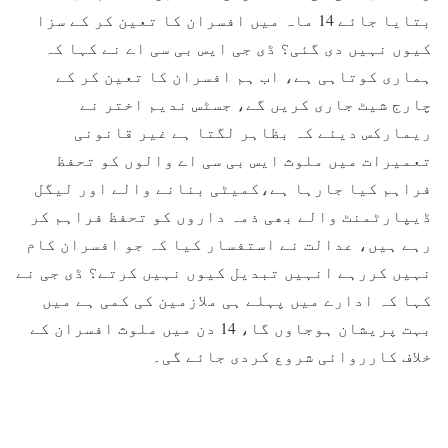
بتایا جائے 14 ماہ میں افسران کا تعین کر کے سزا
کیوں نہیں دی گئی؟ ڈی جی ایس بی سی اے نے کہا کہ
ہماری کوتاہی ہے، اب ہم افسران کا تعین کر کے
چارج شیٹ جاری کریں گے، جسٹس ندیم اختر نے
ریمارکس دیئے کہ بظاہر لگتا ہے غیر قانونی
تعمیرات میں ملوث ایس بی سی اے والوں کو تحفظ
فراہم کیا جارہا ہے،کمیٹی بنانے والے اور لیگل
ڈیپارٹمنٹ والے بھی ذمہ داروں کو تحفظ فراہم کر
رہے ہیں، عدالت نے استفسار کیا کہ جو افسران کام
نہیں کررہے انہیں تبدیل کیوں نہیں کرتے؟ ڈی جی نے
کہا کہ ادارے میں پہلے ہی ملازمین کی کمی ہے میں
بہت پریشان ہوجاوں گا، 14 دن میں ملوث افسران کے
خلاف کارروائی شروع کردی جائے گی۔