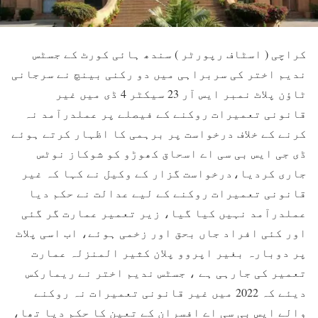
کراچی ( اسٹاف رپورٹر ) سندھ ہائی کورٹ کے جسٹس
ندیم اختر کی سربراہی میں دو رکنی بینچ نے سرجانی
ٹاؤن پلاٹ نمبر ایس آر 23 سیکٹر 4 ڈی میں غیر
قانونی تعمیرات روکنے کے فیصلے پر عملدرآمد نہ
کرنے کے خلاف درخواست پر برہمی کا اظہار کرتے ہوئے
ڈی جی ایس بی سی اے اسحاق کھوڑو کو شوکاز نوٹس
جاری کردیا،درخواست گزار کے وکیل نے کہا کہ غیر
قانونی تعمیرات روکنے کے لیے عدالت نے حکم دیا
عملدرآمد نہیں کیا گیا، زیر تعمیر عمارت گر گئی
اور کئی افراد جاں بحق اور زخمی ہوئے، اب اسی پلاٹ
پر دوبارہ بغیر اپروو پلان کثیر المنزلہ عمارت
تعمیر کی جارہی ہے ، جسٹس ندیم اختر نے ریمارکس
دیئے کہ 2022 میں غیر قانونی تعمیرات نہ روکنے
والے ایس بی سی اے افسران کے تعین کا حکم دیا تھا،