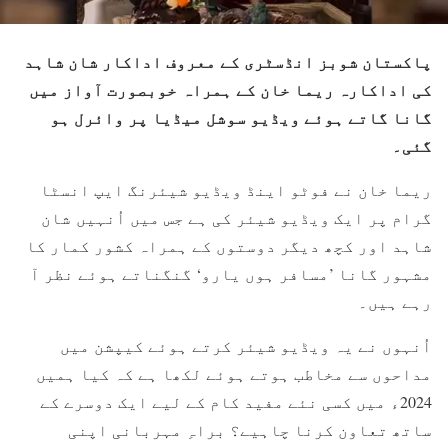
پاکستان شوبز انڈسٹری کے معروف اداکار شان شاہد
کی اداکارہ ریما خان کے ہمراہ خوبصورت آواز میں
گانا گاتے ہوئے ویڈیو سوشل میڈیا پر وائرل ہو
گئی۔
ریما خان نے فوٹو اینڈ ویڈیو شیئرنگ ایپ انسٹا
گرام پر ایک ویڈیو شیئر کی ہے جس میں اُنہیں شان
شاہد اور کچھ دیگر دوستوں کے ہمراہ کشور کمار کا
مشہور گانا ’مسافر ہوں یارو‘ گنگناتے ہوئے نظر آ
رہے ہیں۔
اُنہوں نے یہ ویڈیو شیئر کرتے ہوئے کیپشن میں
مداحوں سے مخاطب ہوتے ہوئے لکھا ہے کہ کیا ہمیں
2024ء میں کسی نئے مفید کام کے لیے ایک دوسرے کے
ساتھ تعاون کرنا چاہیے؟ براہِ مہربانی اپنی