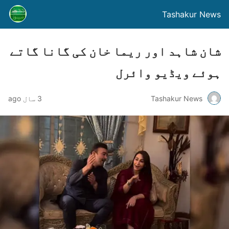
Tashakur News
شان شاہد اور ریما خان کی گانا گاتے
ہوئے ویڈیو وائرل
Tashakur News
3 سال ago