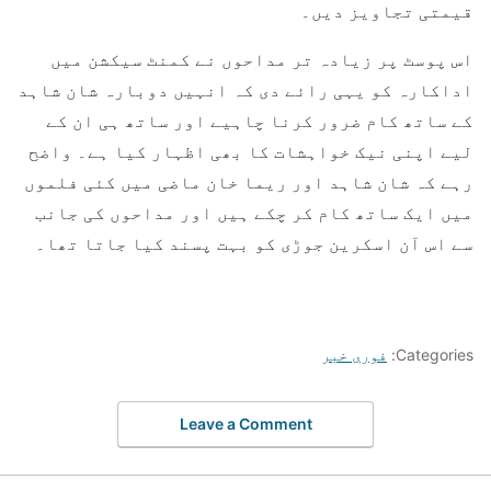
قیمتی تجاویز دیں۔
اس پوسٹ پر زیادہ تر مداحوں نے کمنٹ سیکشن میں
اداکارہ کو یہی رائے دی کہ انہیں دوبارہ شان شاہد
کے ساتھ کام ضرور کرنا چاہیے اور ساتھ ہی ان کے
لیے اپنی نیک خواہشات کا بھی اظہار کیا ہے۔ واضح
رہے کہ شان شاہد اور ریما خان ماضی میں کئی فلموں
میں ایک ساتھ کام کر چکے ہیں اور مداحوں کی جانب
سے اس آن اسکرین جوڑی کو بہت پسند کیا جاتا تھا۔
Categories:
فوری خبر
Leave a Comment