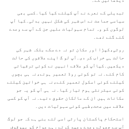
تبدیلی کے نعرے نے آپ کیلئے کیا کیا۔کسی بھی
سیاسی جماعت نے اس شہر کی شکل نہیں بدلی۔کیا آپ
لوگوں کو وہ تمام سہولیات ملیں جن کے آپ سے وعدے
کئے گئے تھے۔
روٹی،کپڑا اور مکان تو نہ دے سکے بلکہ شہر کی
حالت ہی خراب کر دی۔آپ لو گ اپنے علاقوں کی حالت
دیکھیں۔کیاآپ کو علاقے انہیں نے کوئی ترقیاتی
کام کئے۔نہ تو کوئی روڈ تعمیر ہوئے،نہ ہی بچوں
کیلئے کوئی اسکول تعمیر کئے،نہ ہی خواتین کیلئے
کوئی میٹرنٹی ہوم تیار کیا۔نہ ہی آپ کو یہ جو
مکانات ہیں ان کے مالکان حقوق دئیے۔نہ آپ کو کسی
علاقے میں صحت،طبی کوئی سہولیات دیں۔
استحکام پاکستان پارٹی اسی لئے بنی ہے کہ جو لوگ
آپ سے چھوٹے وعدے وعید کرتے رہے عوام کو بیوقوف