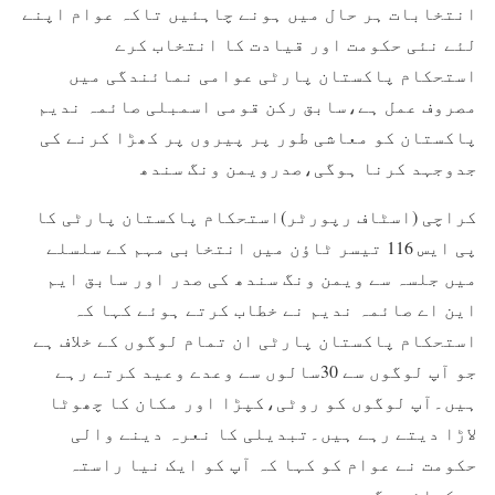
انتخابات ہر حال میں ہونے چاہئیں تاکہ عوام اپنے
لئے نئی حکومت اور قیادت کا انتخاب کرے
استحکام پاکستان پارٹی عوامی نمائندگی میں
مصروف عمل ہے،سابق رکن قومی اسمبلی صائمہ ندیم
پاکستان کو معاشی طور پر پیروں پر کھڑا کرنے کی
جدوجہد کرنا ہوگی،صدرویمن ونگ سندھ
کراچی (اسٹاف رپورٹر)استحکام پاکستان پارٹی کا
پی ایس 116 تیسر ٹاؤن میں انتخابی مہم کے سلسلے
میں جلسہ سے ویمن ونگ سندھ کی صدر اور سابق ایم
این اے صائمہ ندیم نے خطاب کرتے ہوئے کہا کہ
استحکام پاکستان پارٹی ان تمام لوگوں کے خلاف ہے
جو آپ لوگوں سے 30سالوں سے وعدے وعید کرتے رہے
ہیں۔آپ لوگوں کو روٹی،کپڑا اور مکان کا چھوٹا
لاڑا دیتے رہے ہیں۔تبدیلی کا نعرہ دینے والی
حکومت نے عوام کو کہا کہ آپ کو ایک نیا راستہ
دیکھائیں گے۔