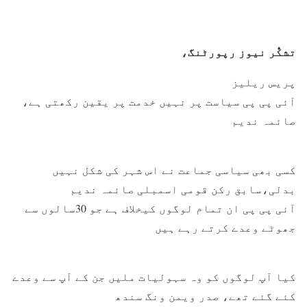
تشکُّر نیوز رپورٹنگ،
پریس ریلیز
آئی پی پی سیاست پر نہیں خدمت پر یقین رکھتی ہے،
صائمہ ندیم
کسی بھی سیاسی جماعت نے اس شہر کی شکل نہیں
بدلی،سابق رکن قومی اسمبلی صائمہ ندیم
آئی پی پی ان تمام لوگوں کیخلاف ہے جو 30سالوں سے
جھوٹے وعدے کرتے رہے ہیں
کیا آپ لوگوں کو وہ سہولیات ملیں جن کے آپ سے وعدے
کئے گئے تھے، صدر ویمن ونگ سندھ