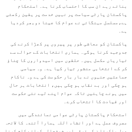
بناتے رہے ان سب کا احتساب کرنا ہے۔ استحکام
پاکستان پارٹی سیاست پر نہیں خدمت پر یقین رکھتی
ہے،مسلسل مہنگائی نے عوام کا جینا دوبھر کردیا
ہے۔
پاکستان کو معاشی طور پر پیروں پر کھڑا کرنے کی
جدوجہد کرنا ہوگی۔ ہماری انتخابات کے حوالے سے
تیاریاں مکمل ہیں۔ حلقوں میں امیدواروں کا چناؤ
کر کے انتخابی منشور تیار کیا ہے۔ وہ سیاسی
جماعتیں جنہوں نے بار بار حکومت کی ہے وہ ناکام
ہو چکی اور بے نقاب ہو چکی ہیں، انتخابات ہر حال
میں ہونے چاہئیں تاکہ عوام اپنے لیے نئی حکومت
اور قیادت کا انتخاب کرے۔
استحکام پاکستان پارٹی عوامی نمائندگی میں
مصروف عمل ہے اور انشاء اللہ ہمارا آئندہ کا لائحہ
عمل پاکستا ن کی ترقی اور خوشحالی کیلئے کام کرنا