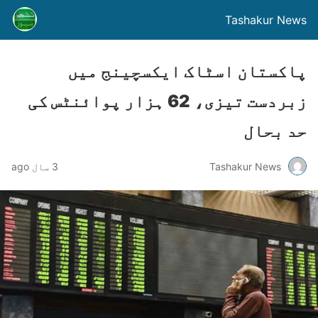
Tashakur News
پاکستان اسٹاک ایکسچینج میں
زبردست تیزی، 62 ہزار پوائنٹس کی
حد بحال
Tashakur News
3 سال ago