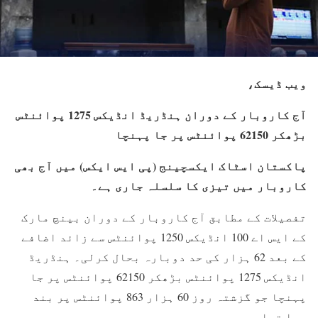
ویب ڈیسک،
آج کاروبار کے دوران ہنڈریڈ انڈیکس 1275 پوائنٹس
بڑھکر 62150 پوائنٹس پر جا پہنچا
پاکستان اسٹاک ایکسچینج (پی ایس ایکس) میں آج بھی
کاروبار میں تیزی کا سلسلہ جاری ہے۔
تفصیلات کے مطابق آج کاروبار کے دوران بینچ مارک
کے ایس اے 100 انڈیکس 1250 پوائنٹس سے زائد اضافے
کے بعد 62 ہزار کی حد دوبارہ بحال کرلی۔ ہنڈریڈ
انڈیکس 1275 پوائنٹس بڑھکر 62150 پوائنٹس پر جا
پہنچا جو گزشتہ روز 60 ہزار 863 پوائنٹس پر بند
ہوا تھا۔