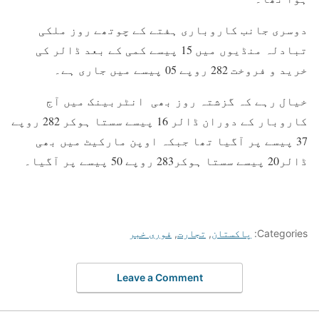
دوسری جانب کاروباری ہفتے کے چوتھے روز ملکی
تبادلہ منڈیوں میں 15 پیسے کمی کے بعد ڈالر کی
خرید و فروخت 282 روپے 05 پیسے میں جاری ہے۔
خیال رہے کہ گزشتہ روز بھی انٹربینک میں آج
کاروبار کے دوران ڈالر 16 پیسے سستا ہوکر 282 روپے
37 پیسے پر آگیا تھا جبکہ اوپن مارکیٹ میں بھی
ڈالر20 پیسے سستا ہوکر283 روپے 50 پیسے پر آگیا۔
Categories:
پاکستان
,
تجارت
,
فوری خبر
Leave a Comment