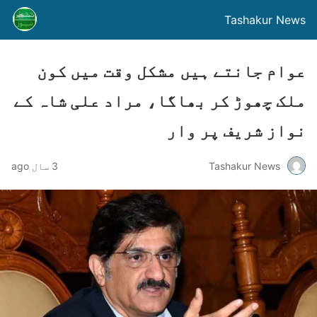
Tashakur News
عوام جانتے ہیں مشکل وقت میں کون
ملک چھوڑ کر بھاگا، مراد علی شاہ کے
نواز شریف پر وار
Tashakur News
3 سال ago