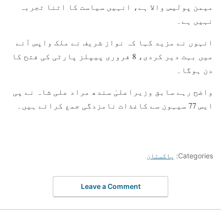
میمن پولیس والا ہے، انہیں سیاست کا اتنا تجربہ
نہیں ہے۔
انہوں نے مزید کہا کہ نواز شریف نے ملک واپس آنے
میں بہت دیر کردی، 8 فروری پیپلز پارٹی کی فتح کا
دن ہوگا۔
واضح رہے سابق وزیراعلیٰ سندھ مراد علی شاہ نے پی
ایس 77 سیہون سے کاغذات نامزدگی جمع کرائے ہیں۔
Categories:
پاکستان
Leave a Comment