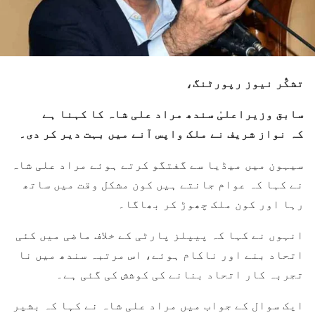
تشکُّر نیوز رپورٹنگ،
سابق وزیراعلیٰ سندھ مراد علی شاہ کا کہنا ہے
کہ نواز شریف نے ملک واپس آنے میں بہت دیر کر دی۔
سیہون میں میڈیا سے گفتگو کرتے ہوئے مراد علی شاہ
نے کہا کہ عوام جانتے ہیں کون مشکل وقت میں ساتھ
رہا اور کون ملک چھوڑ کر بھاگا۔
انہوں نے کہا کہ پیپلز پارٹی کے خلاف ماضی میں کئی
اتحاد بنے اور ناکام ہوئے، اس مرتبہ سندھ میں نا
تجربہ کار اتحاد بنانے کی کوشش کی گئی ہے۔
ایک سوال کے جواب میں مراد علی شاہ نے کہا کہ بشیر