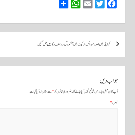
S
W
E
T
Fa
ha
ha
m
wi
ce
re
ts
ail
tte
bo
A
r
ok
پوسٹوں
pp
کراچی میں صدر موبائل مارکیٹ میں آتشزدگی، درجنوں دکانیں جل گئیں
کی
نیویگیشن
جواب دیں
آپ کا ای میل ایڈریس شائع نہیں کیا جائے گا۔
ضروری خانوں کو
*
سے نشان زد کیا گیا ہے
تبصرہ
*