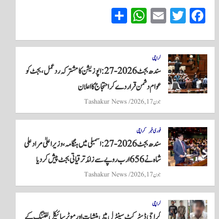
S
W
E
T
Fa
ha
ha
m
wi
ce
re
ts
ail
tte
bo
A
r
ok
کراچی
سندھ بجٹ 2026-27: اپوزیشن کا مشترکہ ردعمل، بجٹ کو
pp
عوام دشمن قرار دے کر احتجاج کا اعلان
جون 17, 2026
Tashakur News
فوری خبر
کراچی
سندھ بجٹ 2026-27: اسمبلی میں ہنگامہ، وزیراعلیٰ مراد علی
شاہ نے 656 ارب روپے سے زائد ترقیاتی بجٹ پیش کردیا
جون 17, 2026
Tashakur News
کراچی
کراچی ڈسٹرکٹ سینٹرل میں منشیات اور موٹرسائیکل لفٹنگ کے