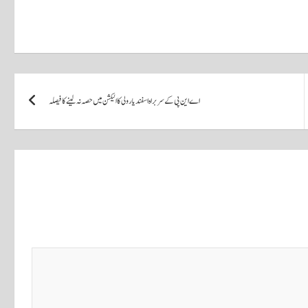
اے این پی کے سربراہ اسفند یار ولی کا الیکشن میں حصہ نہ لینے کا فیصلہ