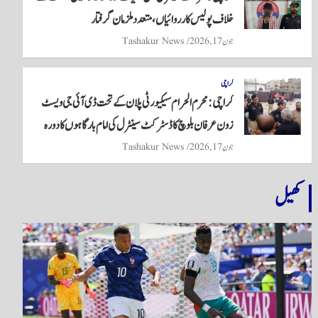
خلاف پولیس کارروائیاں، متعدد ملزمان گرفتار
جون 17, 2026
Tashakur News
کراچی
کراچی: محرم الحرام سیکیورٹی پلان کے تحت ڈی آئی جی ویسٹ
زون عرفان بلوچ کا ڈسٹرکٹ سینٹرل کی امام بارگاہوں کا دورہ
جون 17, 2026
Tashakur News
کھیل