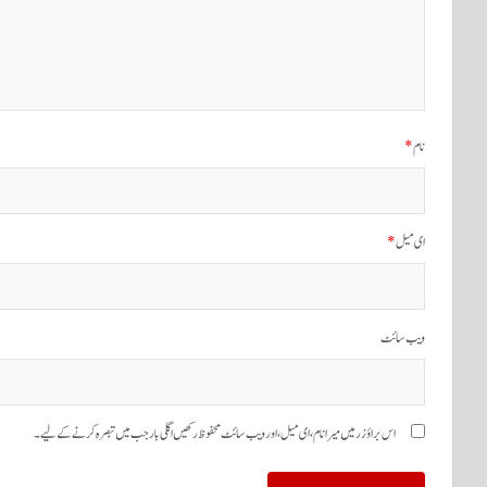
نام
*
ای میل
*
ویب‌ سائٹ
اس براؤزر میں میرا نام، ای میل، اور ویب سائٹ محفوظ رکھیں اگلی بار جب میں تبصرہ کرنے کےلیے۔