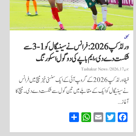
کھیل
ورلڈ کپ 2026: فرانس نے سینیگال کو 1-3 سے
شکست دے دی، ایم باپے کی دو گول اسکورنگ
جون 17, 2026
Tashakur News
فیفا ورلڈ کپ 2026 کے گروپ آئی کے ایک سنسنی خیز میچ میں فرانس
نے سینیگال کو ایک کے مقابلے میں تین گول سے شکست دے دی۔ میچ کا
آغاز…
S
W
E
T
Fa
ha
ha
m
wi
ce