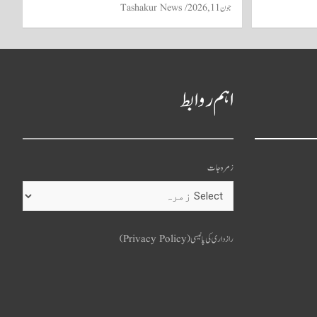
جون 11, 2026
Tashakur News
اہم روابط
زمرہ جات
o
u
رازداری کی پالیسی (Privacy Policy)