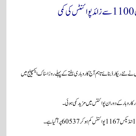
ی
 ایکسچینج میں گزشتہ ہفتوں میں کاروبار شاندار رہا اور 100 انڈیکس نے نئے ریکارڈ بنائے تاہم آج کاروباری ہفتے کے پہلے روز اسٹاک ایکسچینج میں