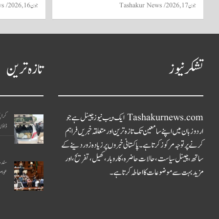
جون 17, 2026
Tashakur News
جون 16, 2026
ws
تشکر نیوز
تازہ ترین
Tashakurnews.com ایک ویب نیوز چینل ہے جو
کراچ
ڈاؤن، 6 ملزما
اردو زبان میں اپنے سامعین تک تازہ ترین اور متعلقہ خبریں فراہم
کرنے پر توجہ مرکوز کرتا ہے۔ پاکستانی خبروں پر زیادہ زور دینے کے
ساتھ، چینل سیاست، حالات حاضرہ، کاروبار، کھیل، تفریح، اور
مزید بہت سے موضوعات کا احاطہ کرتا ہے۔
عوام