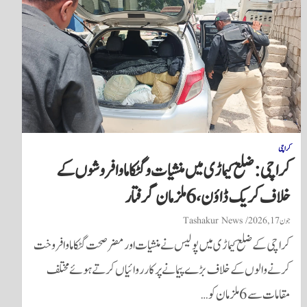
کراچی
کراچی: ضلع کیماڑی میں منشیات و گٹکا ماوا فروشوں کے
خلاف کریک ڈاؤن، 6 ملزمان گرفتار
جون 17, 2026
Tashakur News
کراچی کے ضلع کیماڑی میں پولیس نے منشیات اور مضر صحت گٹکا ماوا فروخت
کرنے والوں کے خلاف بڑے پیمانے پر کارروائیاں کرتے ہوئے مختلف
مقامات سے 6 ملزمان کو…