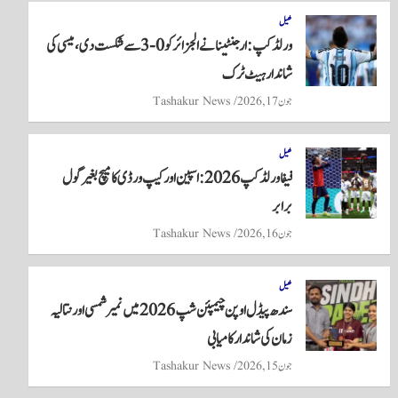
re
ts
ail
tte
bo
A
r
ok
کھیل
ورلڈ کپ: ارجنٹینا نے الجزائر کو 0-3 سے شکست دی، میسی کی
pp
شاندار ہیٹ ٹرک
جون 17, 2026
Tashakur News
کھیل
فیفا ورلڈ کپ 2026: اسپین اور کیپ ورڈی کا میچ بغیر گول
برابر
جون 16, 2026
Tashakur News
کھیل
سندھ پیڈل اوپن چیمپئن شپ 2026 میں نمیر شمسی اور نتالیہ
زمان کی شاندار کامیابی
جون 15, 2026
Tashakur News