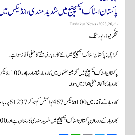
پاکستان اسٹاک ایکسچینج میں شدید مندی، انڈیکس میں 1100 سے زائد پوائنٹس کی کم
دسمبر 26, 2023
Tashakur News
تشکُّر نیوز رپورٹنگ،
کراچی: پاکستان اسٹاک ایکسچینج میں نئے کاروباری ہفتے کا منفی آغاز ہوا ہے۔
پاکستان اسٹاک
کاروبار کا آغاز منفی انداز میں ہوا۔
کاروبار کے آغاز میں 100 انڈیکس 467 پوائنٹس کم ہوکر 61237 پر رہا اور کاروبار کے دوران پوائنٹس میں مزید کمی ہوئی۔
کاروبار کے دوران پاکستان اسٹاک ایکسچینج میں شدید مندی کا رجحان ہے اور 100 انڈیکس 1167 پوائنٹس کم ہو کر 60537 پر آگیا ہے۔