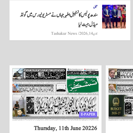
کھیل
سندھ پولیس کانسٹیبل اطہر جہاں نے مسٹر یونیورس میں گولڈ
میڈل جیت لیا
جون 14, 2026
Tashakur News
E-PAPER
Thursday, 11th June 20226