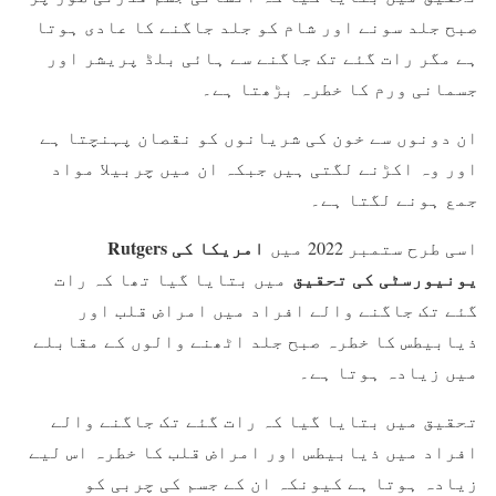
صبح جلد سونے اور شام کو جلد جاگنے کا عادی ہوتا
ہے مگر رات گئے تک جاگنے سے ہائی بلڈ پریشر اور
جسمانی ورم کا خطرہ بڑھتا ہے۔
ان دونوں سے خون کی شریانوں کو نقصان پہنچتا ہے
اور وہ اکڑنے لگتی ہیں جبکہ ان میں چربیلا مواد
جمع ہونے لگتا ہے۔
امریکا کی Rutgers
اسی طرح ستمبر 2022 میں
یونیورسٹی کی تحقیق
میں بتایا گیا تھا کہ رات
گئے تک جاگنے والے افراد میں امراض قلب اور
ذیابیطس کا خطرہ صبح جلد اٹھنے والوں کے مقابلے
میں زیادہ ہوتا ہے۔
تحقیق میں بتایا گیا کہ رات گئے تک جاگنے والے
افراد میں ذیابیطس اور امراض قلب کا خطرہ اس لیے
زیادہ ہوتا ہے کیونکہ ان کے جسم کی چربی کو