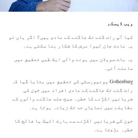
ویب ڈیسک،
کیا آپ رات گئے تک جاگنے کے عادی ہیں؟ اگر ہاں تو
یہ عادت جان لیوا مرض کا شکار بنا سکتی ہے۔
یہ بات سویڈن میں ہونے والی ایک طبی تحقیق میں
سامنے آئی۔
Gothenburg یونیورسٹی کی تحقیق میں بتایا گیا کہ
رات گئے تک جاگنے کے عادی افراد میں خون کی
شریانیں اکڑنے کا خطرہ صبح جلد جاگنے والوں کے
مقابلے میں نمایاں حد تک زیادہ ہوتا ہے۔
خون کی شریانیں اکڑنے سے ہارٹ اٹیک یا فالج کا
خطرہ بڑھتا ہے۔