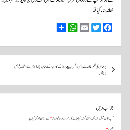
نشانہ بنایا گیا تھا
S
W
E
T
Fa
ha
ha
m
wi
ce
re
ts
ail
tte
bo
A
r
ok
پوسٹوں
pp
پربھاس کی فلم سالار نے باکس آفس پر پہلے روز کے کاروبار کے تمام ریکارڈ توڑ ڈالے ، شاہ رخ بھی
کی
پریشان
نیویگیشن
جواب دیں
آپ کا ای میل ایڈریس شائع نہیں کیا جائے گا۔
ضروری خانوں کو
*
سے نشان زد کیا گیا ہے
تبصرہ
*