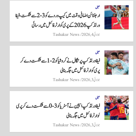
re
ts
ail
tte
bo
A
r
ok
کھیل
ارجنٹائن اضافی وقت میں کیپ وردے کو 3-2 سے شکست، فیفا
pp
ورلڈ کپ 2026 کے پری کوارٹر فائنل میں رسائی
جولائی 4, 2026
Tashakur News
کھیل
فیفا ورلڈ کپ پرتگال نے کروشیا کو 2-1 سے شکست دے کر
پری کوارٹر فائنل میں جگہ بنا لی
جولائی 3, 2026
Tashakur News
کھیل
فیفا ورلڈ کپ اسپین نے آسٹریا کو 3-0 سے شکست دے کر پری
کوارٹر فائنل میں جگہ بنا لی
جولائی 3, 2026
Tashakur News