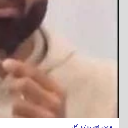
انٹرٹینمنٹ
پاکستان
دنیا
کراچی
کھیل