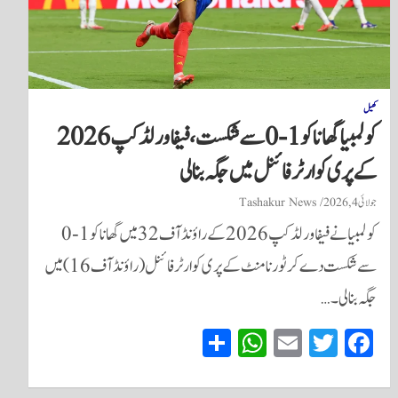
کھیل
کولمبیا گھانا کو 1-0 سے شکست، فیفا ورلڈ کپ 2026
کے پری کوارٹر فائنل میں جگہ بنا لی
جولائی 4, 2026
Tashakur News
کولمبیا نے فیفا ورلڈ کپ 2026 کے راؤنڈ آف 32 میں گھانا کو 1-0
سے شکست دے کر ٹورنامنٹ کے پری کوارٹر فائنل (راؤنڈ آف 16) میں
جگہ بنا لی۔…
S
W
E
T
Fa
ha
ha
m
wi
ce