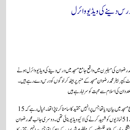
درس دینے کی ویڈیو وائرل
ء ) قومی ٹیم کے وکٹ کیپر بیٹر محمد رضوان کی میلبرن میں واقع جامع مسجد میں درس دینے کی ویڈیو وائرل ہونے
 کیپر بیٹر محمد رضوان مسجد کے منبر پر بیٹھ کر لوگوں کو درس دے رہے ہیں۔
عدد ان کی اسلام سے محبت کو سراہا رہے ہیں
اس سے قبل سال 2022ء میں وکٹ کیپر بیٹر نے نیوزی لینڈ کی کرائسٹ چرچ مسجد میں بیان دیا تھا جس پر انہیں تنقید کا سامنا کرنا پڑا تھا۔ خیال رہے کہ 15
مارچ 2019ء نیوزی لینڈ کی کرائسٹ چرچ مسجد میں سفید فام دہشت گرد نے 51 نمازیوں کو شہید کرنے کی لائیو ویڈیو بنائی تھی۔ دوسری جانب محمد رضوان
تگردی کے شکار فلسطین کے مظلوم شہریوں کے نام کیا تھا جس پر انہیں تنقید کا