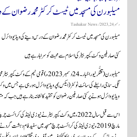
میلبورن کی مسجد میں ٹیسٹ کرکٹر محمد رضوان کے 
دسمبر 24, 2023
Tashakur News
میلبورن کی مسجد میں ٹیسٹ کرکٹر محمد رضوان کے درس دینے کی ویڈیو وائرل
کئی صارفین وکٹ کیپر بیٹر کی اسلام سے محبت کو سراہا رہے ہیں
میلبورن (تشکُّر نیور اخبار ۔ 24 دسمبر 2023
لگی۔ سماجی رابطے کی سائٹ ٹوئٹر (ایکس) پر ویڈیو وائرل ہورہی ہے جس میں وکٹ
ویڈیو وائرل ہونے پر کئی صارفین رضوان کو تنقید کا نشانہ بنارہے ہیں جب کہ مت
نے ورلڈ کپ کے دوران سری لنکا کیخلاف مین آف دی میچ کا ایوارڈ اسرائیلی دہش