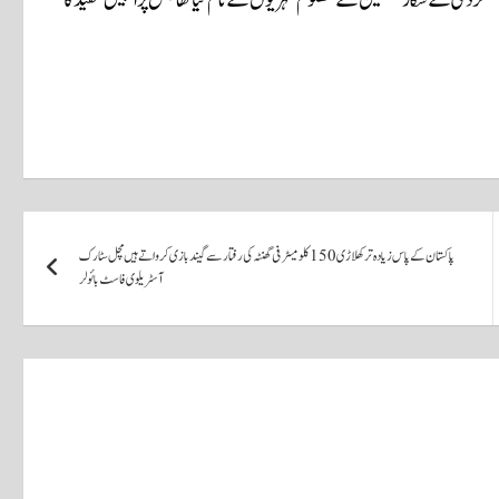
پاکستان کے پاس زیادہ تر کھلاڑی 150 کلومیٹر فی گھنٹہ کی رفتار سے گیند بازی کرواتے ہیں مچل سٹارک
آسٹریلوی فاسٹ بائولر