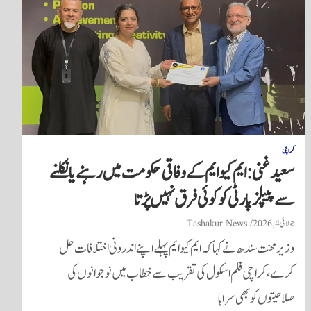
کراچی
سعید غنی: ایم کیو ایم کے وفاقی حکومت میں رہنے یا نکلنے
سے پیپلز پارٹی کو کوئی فرق نہیں پڑتا
جولائی 4, 2026
Tashakur News
وزیر محنت سندھ نے کہا کہ ایم کیو ایم پہلے اپنے اندرونی اختلافات حل
کرے، کراچی فلم اسکول کی تقریب سے خطاب میں نوجوانوں کی
صلاحیتوں کو بھی سراہا