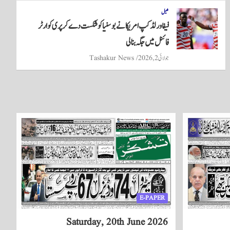
کھیل
فیفا ورلڈ کپ امریکا نے بوسنیا کو شکست دے کر پری کوارٹر
فائنل میں جگہ بنا لی
جولائی 2, 2026
Tashakur News
E-PAPER
Saturday, 20th June 2026