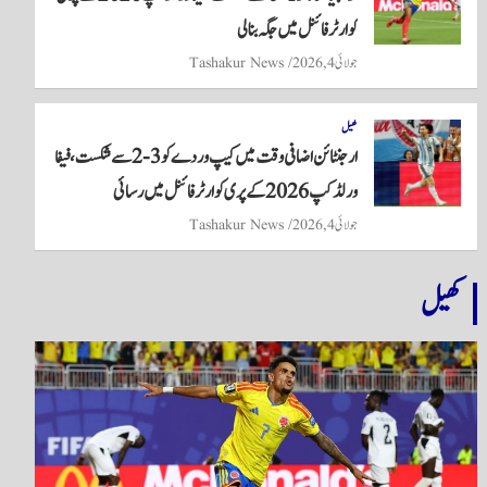
کوارٹر فائنل میں جگہ بنا لی
جولائی 4, 2026
Tashakur News
کھیل
ارجنٹائن اضافی وقت میں کیپ وردے کو 3-2 سے شکست، فیفا
ورلڈ کپ 2026 کے پری کوارٹر فائنل میں رسائی
جولائی 4, 2026
Tashakur News
کھیل