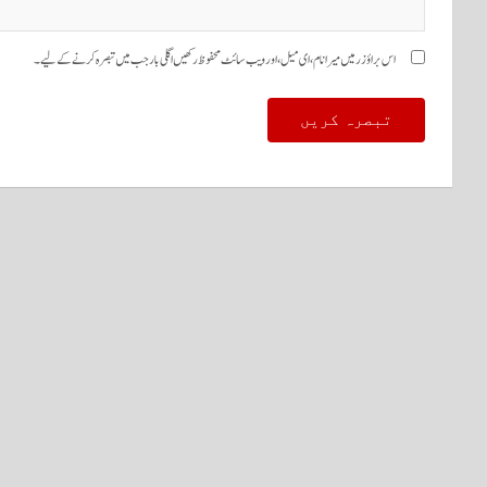
اس براؤزر میں میرا نام، ای میل، اور ویب سائٹ محفوظ رکھیں اگلی بار جب میں تبصرہ کرنے کےلیے۔