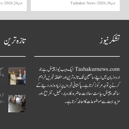
جون 30, 2026
Tashakur News
جون 24, 2026
ws
تشکر نیوز
تازہ ترین
Tashakurnews.com ایک ویب نیوز چینل ہے جو
سعید 
پارٹی
اردو زبان میں اپنے سامعین تک تازہ ترین اور متعلقہ خبریں فراہم
کرنے پر توجہ مرکوز کرتا ہے۔ پاکستانی خبروں پر زیادہ زور دینے کے
ساتھ، چینل سیاست، حالات حاضرہ، کاروبار، کھیل، تفریح، اور
مزید بہت سے موضوعات کا احاطہ کرتا ہے۔
دستا