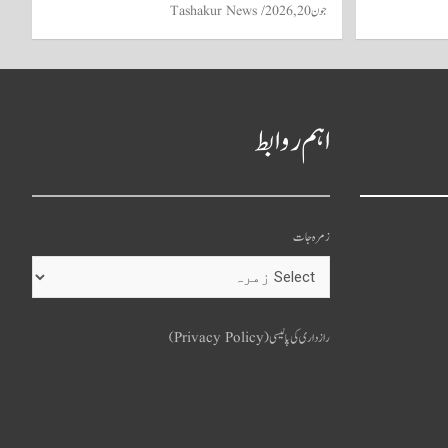
جون 20, 2026
Tashakur News
اہم روابط
زمرہ جات
o
u
رازداری کی پالیسی (Privacy Policy)