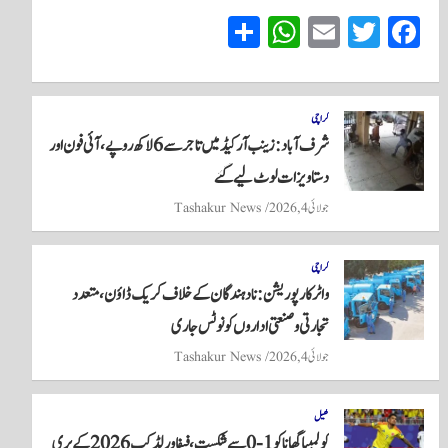
S
W
E
T
Fa
ha
ha
m
wi
ce
re
ts
ail
tte
bo
A
r
ok
کراچی
شرف آباد: زینب آرکیڈ میں تاجر سے 6 لاکھ روپے، آئی فون اور
pp
دستاویزات لوٹ لیے گئے
جولائی 4, 2026
Tashakur News
کراچی
واٹر کارپوریشن: نادہندگان کے خلاف کریک ڈاؤن، متعدد
تجارتی و صنعتی اداروں کو نوٹس جاری
جولائی 4, 2026
Tashakur News
کھیل
کولمبیا گھانا کو 1-0 سے شکست، فیفا ورلڈ کپ 2026 کے پری