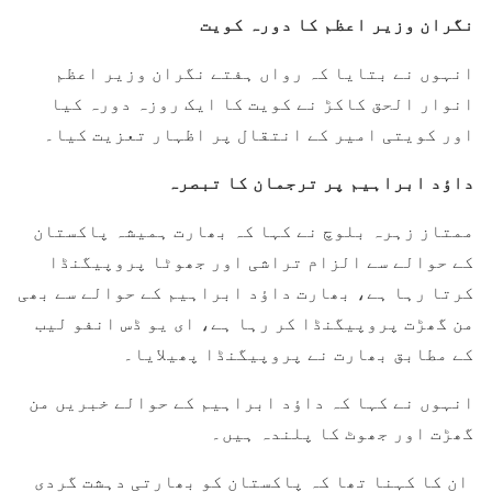
نگران وزیر اعظم کا دورہ کویت
انہوں نے بتایا کہ رواں ہفتے نگران وزیر اعظم
انوار الحق کاکڑ نے کویت کا ایک روزہ دورہ کیا
اور کویتی امیر کے انتقال پر اظہار تعزیت کیا۔
داؤد ابراہیم پر ترجمان کا تبصرہ
ممتاز زہرہ بلوچ نے کہا کہ بھارت ہمیشہ پاکستان
کے حوالے سے الزام تراشی اور جھوٹا پروپیگنڈا
کرتا رہا ہے، بھارت داؤد ابراہیم کے حوالے سے بھی
من گھڑت پروپیگنڈا کر رہا ہے، ای یو ڈس انفو لیب
کے مطابق بھارت نے پروپیگنڈا پھیلایا۔
انہوں نے کہا کہ داؤد ابراہیم کے حوالے خبریں من
گھڑت اور جھوٹ کا پلندہ ہیں۔
ان کا کہنا تھا کہ پاکستان کو بھارتی دہشت گردی