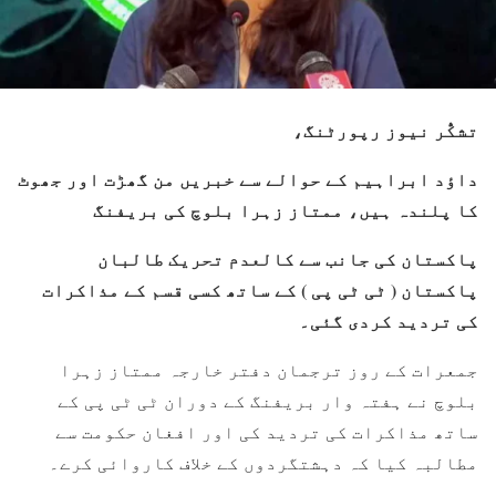
تشکُّر نیوز رپورٹنگ،
داؤد ابراہیم کے حوالے سے خبریں من گھڑت اور جھوٹ
کا پلندہ ہیں، ممتاز زہرا بلوچ کی بریفنگ
پاکستان کی جانب سے کالعدم تحریک طالبان
پاکستان ( ٹی ٹی پی ) کے ساتھ کسی قسم کے مذاکرات
کی تردید کردی گئی۔
جمعرات کے روز ترجمان دفتر خارجہ ممتاز زہرا
بلوچ نے ہفتہ وار بریفنگ کے دوران ٹی ٹی پی کے
ساتھ مذاکرات کی تردید کی اور افغان حکومت سے
مطالبہ کیا کہ دہشتگردوں کے خلاف کاروائی کرے۔