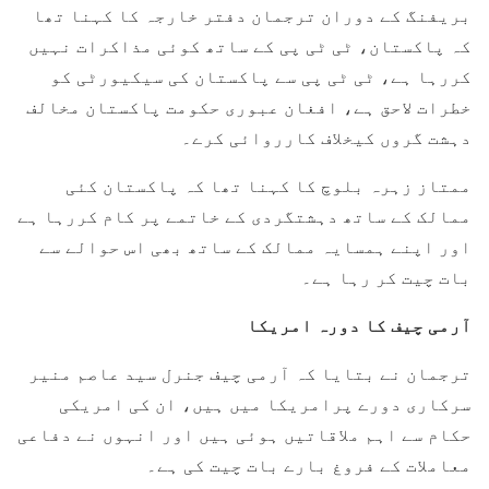
بریفنگ کے دوران ترجمان دفتر خارجہ کا کہنا تھا
کہ پاکستان، ٹی ٹی پی کے ساتھ کوئی مذاکرات نہیں
کررہا ہے، ٹی ٹی پی سے پاکستان کی سیکیورٹی کو
خطرات لاحق ہے، افغان عبوری حکومت پاکستان مخالف
دہشت گروں کیخلاف کارروائی کرے۔
ممتاز زہرہ بلوچ کا کہنا تھا کہ پاکستان کئی
ممالک کے ساتھ دہشتگردی کے خاتمے پر کام کررہا ہے
اور اپنے ہمسایہ ممالک کے ساتھ بھی اس حوالے سے
بات چیت کر رہا ہے۔
آرمی چیف کا دورہ امریکا
ترجمان نے بتایا کہ آرمی چیف جنرل سید عاصم منیر
سرکاری دورے پرامریکا میں ہیں، ان کی امریکی
حکام سے اہم ملاقاتیں ہوئی ہیں اور انہوں نے دفاعی
معاملات کے فروغ بارے بات چیت کی ہے۔