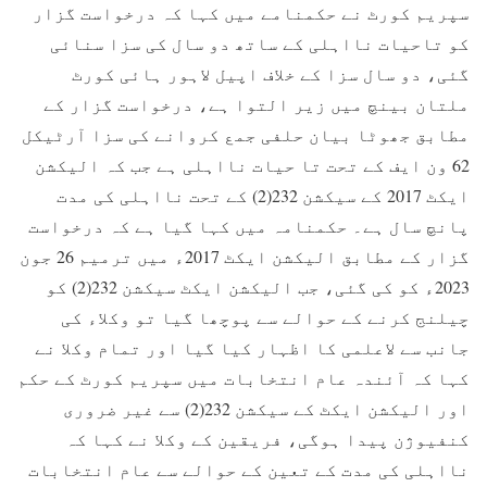
سپریم کورٹ نے حکمنامے میں کہا کہ درخواست گزار
کو تاحیات نااہلی کے ساتھ دو سال کی سزا سنائی
گئی، دو سال سزا کے خلاف اپیل لاہور ہائی کورٹ
ملتان بینچ میں زیر التوا ہے، درخواست گزار کے
مطابق جھوٹا بیان حلفی جمع کروانے کی سزا آرٹیکل
62 ون ایف کے تحت تا حیات نااہلی ہے جب کہ الیکشن
ایکٹ 2017 کے سیکشن 232(2) کے تحت نااہلی کی مدت
پانچ سال ہے۔ حکمنامہ میں کہا گیا ہے کہ درخواست
گزار کے مطابق الیکشن ایکٹ 2017ء میں ترمیم 26 جون
2023ء کو کی گئی، جب الیکشن ایکٹ سیکشن 232(2) کو
چیلنج کرنے کے حوالے سے پوچھا گیا تو وکلاء کی
جانب سے لاعلمی کا اظہار کیا گیا اور تمام وکلا نے
کہا کہ آئندہ عام انتخابات میں سپریم کورٹ کے حکم
اور الیکشن ایکٹ کے سیکشن 232(2) سے غیر ضروری
کنفیوژن پیدا ہوگی، فریقین کے وکلا نے کہا کہ
نااہلی کی مدت کے تعین کے حوالے سے عام انتخابات