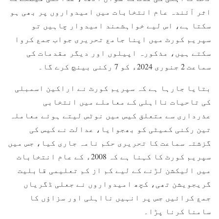
اثر آئندہ عام انتخابات میں امیدواروں پر بھی ہو
سکتا ہے، اس لیے خواہشمند امیدوار چاہیں تو
سپریم کورٹ میں اپنا جامع تحریری جواب جمع کروا
سکتے ہیں، مذکورہ اپیلوں اور دیگر مقدمات کی
سماعت 2 جنوری 2024ء کو 7 رکنی بینچ کرے گا۔
بتایا جارہا ہے کہ سپریم کورٹ نے اراکین اسمبلی
کی تاحیات نااہلی کے معاملے میں انتخابی
عذرداری سے متعلق کیس میں نوٹس لیتے ہوئے معاملہ
تین رکنی کمیٹی کو بھجوایا، عدالت نے کیس کی
گزشتہ سماعت کا تحریری حکم نامہ جاری کیا، جس میں
سپریم کورٹ کا کہنا ہے کہ 2008ء کے عام انتخابات
میں الیکشن لڑنے کے لیے کم از کم تعلیمی قابلیت
گریجویشن تھی، کچھ امیدواروں نے جعلی ڈگریاں
جمع کرائیں جس پر انہیں نااہلی اور سزاؤں کا
سامنا کرنا پڑا۔