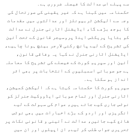
سے پہلے اس عدالت کا فیصلہ ضروری ہے۔
حکمنامہ میں کہنا ہے کہ غیر یقینی کی صورتحال کی
وجہ سے الیکشن ٹربیونلز اور عدالتوں میں مقدمات
کا بوجھ بڑھے گا، ایڈیشنل اٹارنی جنرل نے عدالت
کو بتایا پریکٹس اینڈ پروسیجر قانون کے تحت آئین
کی تشریح کے لیے پانچ رکنی لارجر بینچ ہونا چاہیے،
ایڈیشنل اٹارنی جنرل نے کہا یہ وفاقی قانون،
آئین اور سپریم کورٹ کے فیصلے کی تشریح کا معاملہ
ہے جو صوبائی اسمبلیوں کے انتخابات پر بھی اثر
انداز ہو سکتا ہے۔
سپریم کورٹ کا حکمنامہ کہتا ہے کہ الیکشن کمیشن،
اٹارنی جنرل اور تمام صوبائی ایڈووکیٹ جنرلز کو
نوٹس جاری کیے جاتے ہیں، عوام کی سہولت کے لیے
انگریزی اور اردو کے بڑے اخبارات میں بھی نوٹس
شائع کیے جائیں، عدالت نے آئینی و قانونی نکات پر
تحریری جواب طلب کر لیے، ان اپیلوں اور ان میں