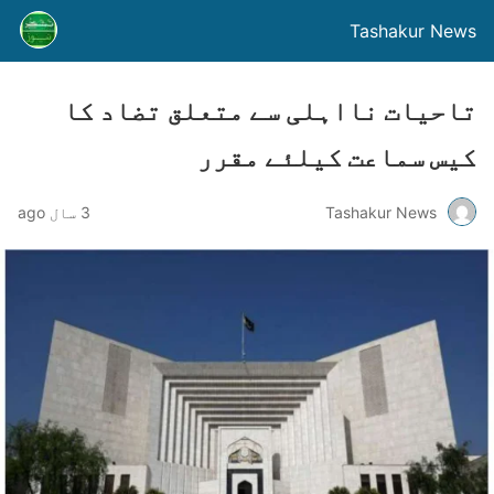
Tashakur News
تاحیات نااہلی سے متعلق تضاد کا
کیس سماعت کیلئے مقرر
Tashakur News
3 سال ago