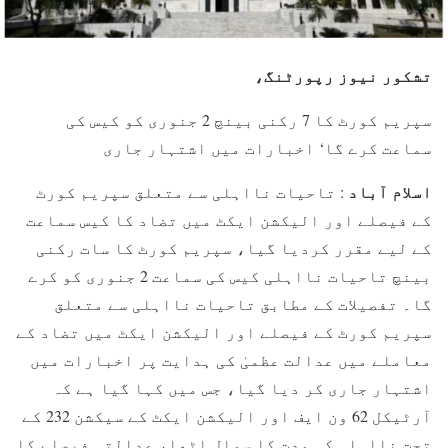
تشکور نیوز رپورٹنگ،
سپریم کورٹ کا 7 رکنی بینچ 2 جنوری کو کیس کی
سماعت کرے گا‘ اخبارات میں اشتہار جاری
اسلام آباد
: تاحیات نااہلی سے متعلق سپریم کورٹ
کے فیصلے اور الیکشن ایکٹ میں تضاد کا کیس سماعت
کے لیے مقرر کردیا گیا، سپریم کورٹ کا سات رکنی
بینچ تاحیات نااہلی کیس کی سماعت 2 جنوری کو کرے
گا۔ تفصیلات کے مطابق تاحیات نااہلی سے متعلق
سپریم کورٹ کے فیصلے اور الیکشن ایکٹ میں تضاد کے
معاملے میں عدالت عظمیٰ کی ہدایت پر اخبارات میں
اشتہار جاری کر دیا گیا، جس میں کہا گیا ہے کہ
آرٹیکل 62 ون ایف اور الیکشن ایکٹ کے سیکشن 232 کے
تحت نااہلی کی مدت کا سوال اٹھا، عدالتی فیصلے کا