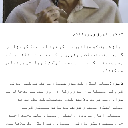
تشکور نیوز رپورٹنگ،
نواز شریف کو سزائیں سناکر قوم اور ملک کو سزا دی
گئی، صرف مقدمات ہی نہیں بلکہ مقدمات بنانے والے
بھی جھوٹے نکلے۔ صدر مسلم لیگ ن کی پارٹی رہنماؤں
سے گفتگو
لاہور
:مسلم لیگ ن کے صدر شہباز شریف نے کہا ہے کہ
قوم کو مہنگائی، بے روزگاری اور معاشی بدحالی کی
سزاؤں سے بریت دلائیں گے۔ تفصیلات کے مطابق صدر
مسلم لیگ ن شہباز شریف سے سابق سپیکر قومی
اسمبلی ایاز صادق، ن لیگی رہنماء ملک محمد احمد
خان سمیت دیگر پارٹی رہنماؤں نے الگ الگ ملاقاتیں