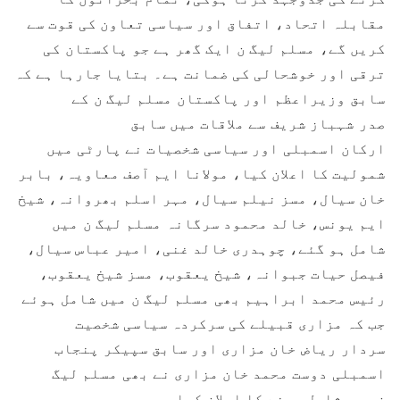
مقابلہ اتحاد، اتفاق اور سیاسی تعاون کی قوت سے
کریں گے، مسلم لیگ ن ایک گھر ہے جو پاکستان کی
ترقی اور خوشحالی کی ضمانت ہے۔ بتایا جارہا ہے کہ
سابق وزیراعظم اور پاکستان مسلم لیگ ن کے
صدر شہباز شریف سے ملاقات میں سابق
ارکان اسمبلی اور سیاسی شخصیات نے پارٹی میں
شمولیت کا اعلان کیا، مولانا ایم آصف معاویہ، بابر
خان سیال، مسز نیلم سیال، مہر اسلم بھروانہ، شیخ
ایم یونس، خالد محمود سرگانہ مسلم لیگ ن میں
شامل ہو گئے، چوہدری خالد غنی، امیر عباس سیال،
فیصل حیات جبوانہ، شیخ یعقوب، مسز شیخ یعقوب،
رئیس محمد ابراہیم بھی مسلم لیگ ن میں شامل ہوئے
جب کہ مزاری قبیلے کی سرکردہ سیاسی شخصیت
سردار ریاض خان مزاری اور سابق سپیکر پنجاب
اسمبلی دوست محمد خان مزاری نے بھی مسلم لیگ
ن میں شامل ہونے کا اعلان کیا۔