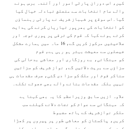
کیں، اس دوران پارٹی امور اور آئندہ برس ہونے
والے عام انتخابات سے متعلق تبادلہ خیال کیا
گیا۔اس موقع پر شہباز شریف نے پارٹی رہنماؤں
کو انتخابات کی بھرپور تیاریاں کرنے کی ہدایت
کرتے ہوئے کہا کہ قوم کی ترقی پر پوری توجہ اور
صلاحیتیں مرکوز کریں گے، 16 ماہ میں ہمارے مشکل
فیصلوں سے معیشت بہتر ہو رہی ہے، قوم
کو مہنگائی، بے روزگاری اور معاشی بدحالی کی
سزاؤں سے بریت دلائیں گے، نواز شریف کو سزائیں
سناکر قوم اور ملک کو سزا دی گئی، صرف مقدمات ہی
نہیں بلکہ مقدمات بنانے والے بھی جھوٹے نکلے۔
علاوہ ازیں سابق وزیراعظم کا یہ بھی کہنا ہے
کہ مہنگائی سے عوام کو نجات دلانے کیلئے سب
ملکر نوازشریف کے ہاتھ مضبوط
کریں، پاکستان کو معاشی طور پر پیروں پر کھڑا
کرنے کی جدوجہد کرنا ہوگی، تمام بحرانوں کا