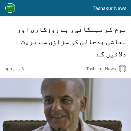
Tashakur News
قوم کو مہنگائی، بے روزگاری اور
معاشی بدحالی کی سزاؤں سے بریت
دلائیں گے
Tashakur News
3 سال ago