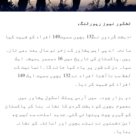
تشکور نیوز رپورٹنگ،
-دہشت گردوں نے132 بچوں سمیت149 افراد کو شہید کیا
سانحہ اے پی ایس پشاور کے زخم نو سال بعد بھی تازہ
ہیں۔پاکستان کی تاریخ میں 16 دسمبر ہمیشہ ایک
سیاہ دن کے طور پر یاد کیا جائے گا۔انسانیت کے
لفظ سے ناآشنا افراد نے 132 بچوں سمیت ایک 149
افراد کو شہید کر دیا۔
دو ہزار چودہ میں آرمی پبلک اسکول پشاور میں
معصوم بچوں کو دہشت گردی کا نشانہ بنا کر پاکستان
کو گہری چوٹ پہنچائی گئی۔جدید اسلحے سے لیس چھ
امن دشمنوں نے نہتے بچوں اور اساتذہ کو نشانہ
بنایا۔