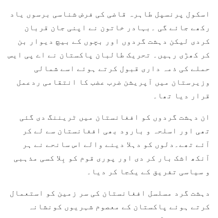
اسکول پرنسپل طاہرہ قاضی کی فرض شناسی برسوں یاد
رکھے جائے گی ۔بہادر خاتون نے اپنی جان قربان
کردی لیکن دہشت گردوں اور بچوں کے بیچ دیوار بن
کر کھڑی رہیں۔ تحریک طالبان پاکستان نے اے پی ایس
حملے کی ذمہ داری قبول کرتے ہوئے اسے شمالی
وزیرستان میں آپریشن ضرب عضب کا انتقامی ردعمل
قرار دیا تھا۔
ان دہشت گردوں کو افغانستان میں ٹریننگ دی گئی
تھی اور اسلحہ و بارود بھی افغانستان سے لے کر
آئے تھے۔دلوں کو دہلا دینے والے اس سانحے نے ہر
آنکھ اشک بار کر دی اور پوری قوم کو بِلا کسی مذہبی
و سیاسی تفریق کے یکجا کر دیا۔
دہشت گرد مسلسل افغانستان کی سر زمین کو استعمال
کرتے ہوئے پاکستان کے معصوم شہریوں کونشانہ