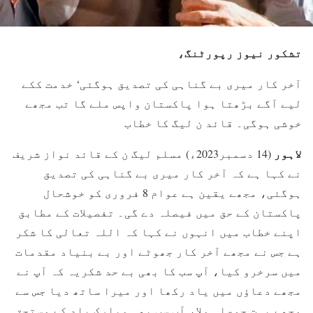
تشکور نیوز رپورٹنگ،
آخر کار میری بے گناہی کی تصدیق ہوگئی‘ خدمت ککے
لیے آگے بڑھتا ہوا پاکستان واپس ملے گا تب مجھے
خوشی ہوگی۔ قائد ن لیگ کا خطاب
لاہور
(14 دسمبر2023ء) مسلم لیگ ن کے قائد نواز شریف
نے کہا ہے کہ آخر کار میری بے گناہی کی تصدیق
ہوگئی، مجھے یقین ہے عوام 8 فروری کو خوشحال
پاکستان کے حق میں فیصلہ دے گی۔ تفصیلات کے مطابق
اپنے خطاب میں انہوں نے کہا کہ اللہ تعالی کا شکر
ہے جس نے مجھے آخر کار جھوٹے اور بے بنیاد مقدمات
میں سرخرو کیا، آپ سب کا بھی بے حد شکریہ کہ آپ نے
مجھے دعاؤں میں یاد رکھا اور میرا ساتھ دیا جس سے
مجھے بہت حوصلہ ملا، آپ سب بھی مبارک باد کے مستحق