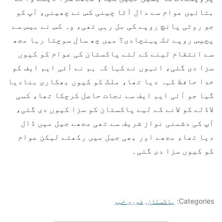
بتائیں عوام سے دال آٹا چینی کس نے چھینی، آپ کو
جو روٹی پانچ روپے کی مل رہی تھی، وہ کس نے بیس سے
پچیس روپے تک پہنچادی؟ میں چھ سال سوچتا رہا مجھ
سے انتقام لینے کے لئے پاکستان کی عوام کو کیوں
سزا دی گئی، انہوں نے کہا کہ ہم نے آئی ایم ایف کو
خدا حافظ کہہ دیا تھا، ملک کو کیوں بھکاری بنادیا
گیا جو آئی ایم ایف سے نجات حاصل کرچکا تھا، کسی
لاڈلے کو لانے کے لیے پاکستان کو سزا کیوں دی گئی،
آپ کی دشمنی نواز شریف سے تھی مجھے جیل میں ڈال
دیا تھا، مجھے اور بھی جیل میں رکھتے لیکن عوام
کو کیوں سزا دی گئی۔
Categories:
پاکستان
,
فوری خبر