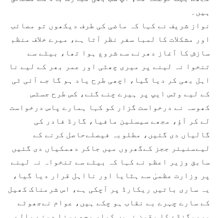
ہیں۔
نواز شریف نے کہا کہ ماضی کی طرف دیکھوں تو مصائب
اور مشکلات کا لمبا سفر نظر آتا ہے، میرے خلاف منظم
سازش کا آغاز دھرنے سے شروع ہوا تھا، بیٹے سے
تنخوا نہ لینے پر میری چھٹی اور عمر بھر کے لیے نا
اہل بھی کر دیا گیا، اچھی طرح یاد ہو گا جے آئی ٹی
کے لیے وٹس ایپ پر ہیرے چنے گئے، کس طرح جسٹس
کھوسہ نے درخواست گزار کو کہا ہمارے پاس درخواست
لے کر آؤ، مجھے سیسلین مافیا، گارڈ فادر کی
گالیاں دی گئیں، مطلوبہ فیصلےحاصل کرنے کے
لیےسنیئر ججز کےگھروں میں جاکر دھمکیاں دی گئیں
سابق وزیر اعظم نے کہا کہ بیٹے سے تنخواہ نہ لینے
پر وزارت عظمیٰ سے ہٹایا اور نااہل قرار دیا گیا،
یہ ساری باتیں ریکارڈ پر آچکی ہے، اس شرمناک کھیل
کے سارے چہرے بے نقاب ہو چکے ہیں، عوام نےجھوٹے
پروپگنڈے کا یقین نہیں کیا، مجھے سزا دینے والے