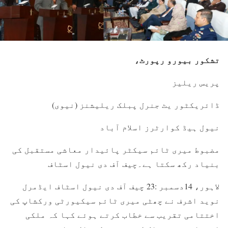
تشکور بیورو رپورٹ،
پریس ریلیز
ڈائریکٹور یٹ جنرل پبلک ریلیشنز (نیوی)
نیول ہیڈ کوارٹرز اسلام آباد
مضبوط میری ٹائم سیکٹر پائیدار معاشی مستقبل کی
بنیاد رکھ سکتا ہے۔چیف آف دی نیول اسٹاف
لاہور، 14دسمبر :23 چیف آف دی نیول اسٹاف ایڈمرل
نوید اشرف نے چھٹی میری ٹائم سیکیورٹی ورکشاپ کی
اختتامی تقریب سے خطاب کرتے ہوئے کہا کہ ملکی