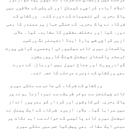
اسلام آباد، کراچی، کوسٹل اور کریکس کے علاقوں میں
پاک بحریہ کی تنصیبات کے دورے کئے۔ ورکشاپ کے
شرکاء نے پاک بحریہ کے جنگی جہاز پر سمندر کا بھی
دورہ کیا اور مختلف مشقوں کا مشاہدہ کیا۔ علاوہ
ازیں کراچی شپ یارڈ اینڈ انجینئرنگ ورکس،
پاکستان میری ٹائم سیکیورٹی ایجنسی، کراچی پورٹ
ٹرسٹ، پاکستان نیشنل شپنگ کارپوریشن،
گوادرپورٹ اور جناح نیول بیس اورماڑہ کے دورے
بھی ورکشاپ کے دوسرے مرحلے کا حصہ تھے۔
ورکشاپ کے شرکاء کی جانب سے ملکی میری
ٹائم چیلنجز سے موثر طریقے سے نبردآزما ہونے پر
پاک بحریہ کی کاوشوں اور کردار کو بھرپور انداز
میں سراہا گیا۔ علاوہ ازیں، شرکاء کے ایک پینل نے
نیشنل میری ٹائم پالیسی کے حوالے سے اہم نکات پر
مبنی ایک مقالہ بھی پیش کیا جس میں ملکی میری