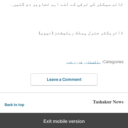
ٹائم سیکٹر کی ترقی کے لئے اہم تجاویز دی گئیں۔
ڈائریکٹر جنرل پبلک ریلیشنز (نیوی)
Categories:
پاکستان
,
فوری خبر
Leave a Comment
Tashakur News
Back to top
Exit mobile version