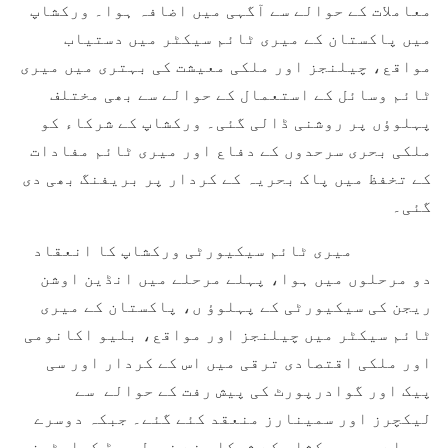
معاملات کے حوالے سے آگہی میں اضافہ ہوا۔ ورکشاپ
میں پاکستان کے میری ٹائم سیکٹر میں دستیاب
مواقع، چیلنجز اور ملکی معیشت کی بہتری میں میری
ٹائم وسائل کے استعمال کے حوالے سے بھی مختلف
پہلوؤں پر روشنی ڈالی گئی۔ ورکشاپ کے شرکاء کو
ملکی بحری سرحدوں کے دفاع اور میری ٹائم مفادات
کے تخفظ میں پاک بحریہ کے کردار پر بریفنگ بھی دی
گئی۔
میری ٹائم سیکیورٹی ورکشاپ کا انعقاد
دو مرحلوں میں ہوا، پہلے مرحلے میں انڈین اوشن
ریجن کی سیکیورٹی کے پہلوؤ ں، پاکستان کے میری
ٹائم سیکٹر میں چیلنجز اور مواقع، بلیو اکانومی
اور ملکی اقتصادی ترقی میں اس کے کردار اور سی
پیک اور گوادرپورٹ کی پیش رفت کے حوالے سے
لیکچرز اور سمینارز منعقد کئے گئے۔ جبکہ دوسرے
مرحلے میں ورکشاپ کے شرکاء نے نیول ہیڈ کوارٹرز