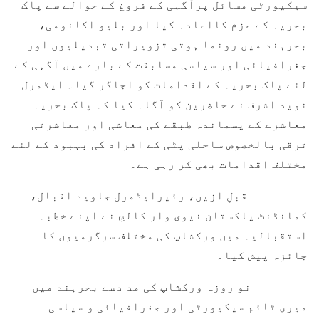
سیکیورٹی مسائل پرآگہی کے فروغ کے حوالے سے پاک
بحریہ کے عزم کااعادہ کیا اور بلیو اکانومی،
بحرہند میں رونما ہوتی تزویراتی تبدیلیوں اور
جغرافیائی اور سیاسی مسابقت کے بارے میں آگہی کے
لئے پاک بحریہ کے اقدامات کو اجاگر گیا۔ ایڈمرل
نوید اشرف نے حاضرین کو آگاہ کیا کہ پاک بحریہ
معاشرے کے پسماندہ طبقے کی معاشی اور معاشرتی
ترقی بالخصوص ساحلی پٹی کے افراد کی بہبود کے لئے
مختلف اقدامات بھی کر رہی ہے۔
قبلِ ازیں، رئیرایڈمرل جاوید اقبال،
کمانڈنٹ پاکستان نیوی وار کالج نے اپنے خطبہ
استقبالیہ میں ورکشاپ کی مختلف سرگرمیوں کا
جائزہ پیش کیا۔
نو روزہ ورکشاپ کی مد دسے بحرہند میں
میری ٹائم سیکیورٹی اور جغرافیائی و سیاسی