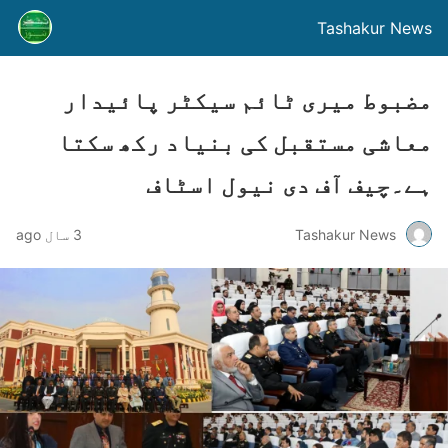
Tashakur News
مضبوط میری ٹائم سیکٹر پائیدار
معاشی مستقبل کی بنیاد رکھ سکتا
ہے۔چیف آف دی نیول اسٹاف
Tashakur News
3 سال ago