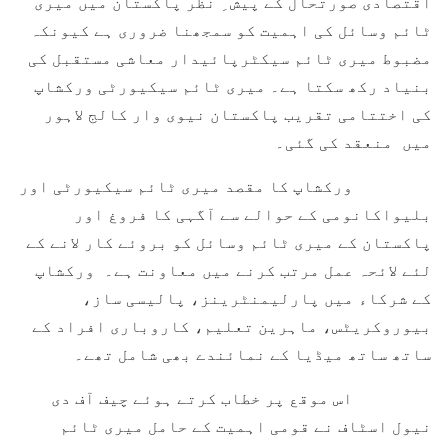
اقتصادی صورتحال کے پیش ِ نظر پاکستان میں میری
ٹائم وسائل کی اہمیت کو سمجھنا ضروری ہے کیونکہ
مضبوط میری ٹائم سیکٹرپائیدار معاشی مستقبل کی
بنیاد رکھ سکتا ہے۔ میری ٹائم سیکیورٹی ورکشاپ
کی اختتامی تقریب پاکستان نیوی وار کالج لاہور
میں منعقد کی گئی۔
ورکشاپ کا مقصد میری ٹائم سیکیورٹی اور
بلیواکانومی کے حوالے سے آگہی کا فروغ اور
پاکستان کے میری ٹائم وسائل کو بروئے کار لانے کے
لئے لائحہ عمل مرتب کرنے میں معاونت ہے۔ ورکشاپ
کے شرکاء میں پارلیمنٹرینز، پالیسی ساز،
بیوروکریٹس، ماہرین تعلیم، کاروباری افراد کے
ساتھ ساتھ میڈیا کے نمائندے بھی شامل تھے۔
اس موقع پر خطاب کرتے ہوئے چیف آف دی
نیول اسٹاف نے قومی اہمیت کے حامل میری ٹائم