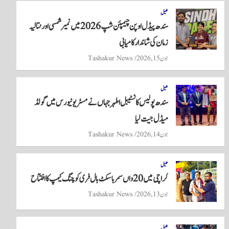
re
ts
ail
tte
bo
A
r
ok
کھیل
سندھ پیڈل اوپن چیمپئن شپ 2026 میں نمیر شمسی اور نتالیہ
pp
زمان کی شاندار کامیابی
جون 15, 2026
Tashakur News
کھیل
سندھ پولیس کانسٹیبل اطہر جہاں نے مسٹر یونیورس میں گولڈ
میڈل جیت لیا
جون 14, 2026
Tashakur News
کھیل
کراچی میں 20واں سمر باسکٹ بال فری کوچنگ کیمپ کا افتتاح
جون 13, 2026
Tashakur News
کھیل