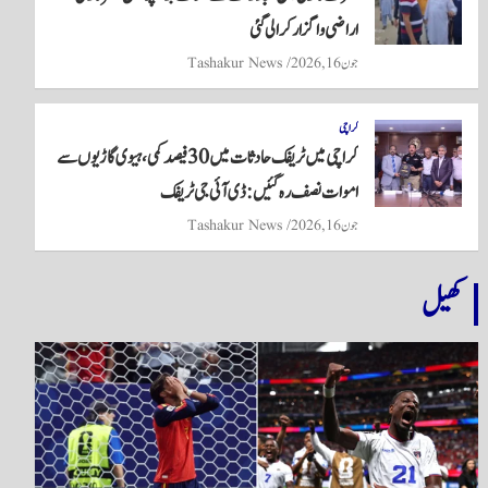
اراضی واگزار کرالی گئی
جون 16, 2026
Tashakur News
کراچی
کراچی میں ٹریفک حادثات میں 30 فیصد کمی، ہیوی گاڑیوں سے
اموات نصف رہ گئیں: ڈی آئی جی ٹریفک
جون 16, 2026
Tashakur News
کھیل