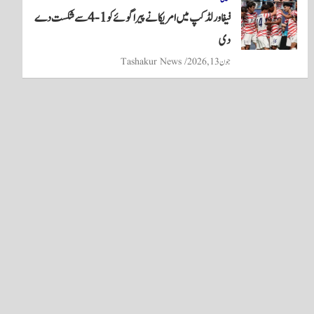
فیفا ورلڈکپ میں امریکا نے پیراگوئے کو 1-4 سے شکست دے
دی
جون 13, 2026
Tashakur News