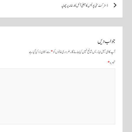
pp
ڈسٹرکٹ سٹی پولیس کا جعلی آئل کارخانہ پر چھاپہ
کی
نیویگیشن
جواب دیں
آپ کا ای میل ایڈریس شائع نہیں کیا جائے گا۔
ضروری خانوں کو
*
سے نشان زد کیا گیا ہے
تبصرہ
*