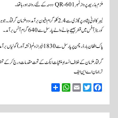
ملزم بذریعہ پرواز نمبر QR-601 دوحہ کےلئے روانہ ہو رہا تھا۔
لیبر کالونی پشاور پر گاڑی سے 2.4 کلوگرام افیون برآمد، دو ملزمان گرفتار۔ جوہر ٹاؤن لاہور میں واقع
کوریئر آفس میں قطر بھیجے جانے والے پارسل سے 640 گرام آئس برآمد۔
پاک افغان بارڈر چمن پر پارسل سے 1830 الپرازولم (نشہ آور) گولیاں برآمد۔
گرفتار ملزمان کے خلاف انسدادِمنشیات ایکٹ کے تحت مقدمات درج کر کے تحقیقا
ترجمان اے این ایف
S
W
E
T
Fa
ha
ha
m
wi
ce
re
ts
ail
tte
bo
A
r
ok
پوسٹوں