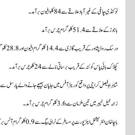
نوکنڈی چاغی کے غیر آباد علاقے سے 84 کلو افیون برآمد۔
باجوڑ کے علاقے سے 51.4 کلوگرام چرس برآمد
ورسک روڈ پشاور کے قریب گاڑی سے 14.4 کلوگرام افیون اور 28.8 کلو گرام چرس برآمد، ملزم گرفتار۔
کچلاک بائی پاس کوئٹہ کے قریب برساتی نالے سے 24 کلو چرس برآمد۔
شاہراہِ فیصل کراچی پر واقع کوریئر آفس میں جاپان بھیجے جانے والے پارسل سے 10 کلو آئس برآمد۔
زخہ خیل خیبر میں تین ملزمان سے 3.6 کلوگرام چرس برآمد۔
باچا خان انٹرنیشنل ایئرپورٹ پر مسافر کے ٹرالی بیگ سے 0.9 کلو گرام آئس برآمد۔