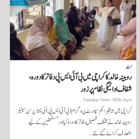
کراچی
روبینہ خالد کا کراچی میں بی آئی ایس پی دفاتر کا دورہ،
شفاف ادائیگی نظام پر زور
جون 16, 2026
Tashakur News
کراچی میں بینظیر انکم سپورٹ پروگرام (بی آئی ایس پی) کی چیئرپرسن سینیٹر
روبینہ خالد نے مختلف تحصیل دفاتر کا دورہ کیا اور مستحقین کے لیے
متعارف کرائے گئے نئے…