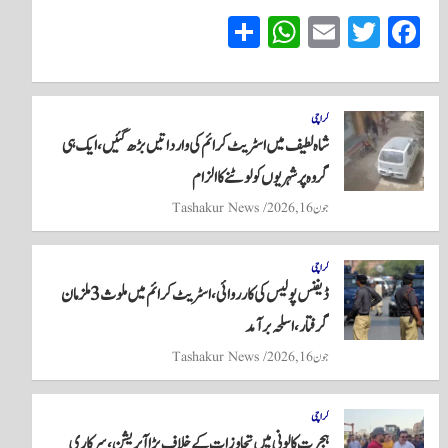
S
W
E
T
Fa
ha
ha
m
wi
ce
re
ts
ail
tte
bo
A
r
ok
کراچی
شاہ لطیف میں اسٹریٹ کرائم کی وارداتیں بڑھ گئیں، ایک ہی
pp
گروہ پر شہریوں کو لوٹنے کا الزام
جون 16, 2026
Tashakur News
کراچی
ڈیفنس پولیس کی کارروائی، اسٹریٹ کرائم میں ملوث 3 ملزمان
گرفتار، اسلحہ برآمد
جون 16, 2026
Tashakur News
کراچی
ہجرت کالونی میں تجاوزات کے خلاف بڑا آپریشن، سرکاری