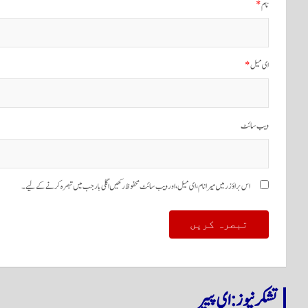
نام
*
ای میل
*
ویب‌ سائٹ
اس براؤزر میں میرا نام، ای میل، اور ویب سائٹ محفوظ رکھیں اگلی بار جب میں تبصرہ کرنے کےلیے۔
تشکر نیوز: ای پیپر