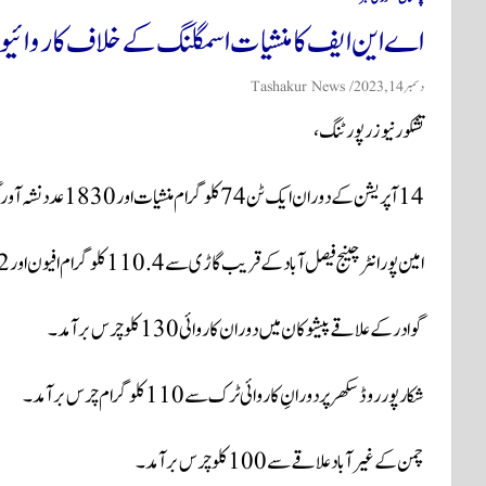
اے این ایف کا منشیات اسمگلنگ کے خلاف کاروائیو
دسمبر 14, 2023
Tashakur News
تشکور نیوز رپورٹنگ،
14 آپریشن کے دوران ایک ٹن 74 کلو گرام منشیات اور 1830 عدد نشہ آور گولیاں برآمد، 8 ملزمان گرفتار۔
امین پور انٹرچینج فیصل آباد کے قریب گاڑی سے 110.4 کلو گرام افیون اور 403.2 کلوگرام چرس برآمد۔
گوادر کے علاقے پیشوکان میں دوران کاروائی 130 کلو چرس برآمد۔
شکار پور روڈ سکھر پر دورانِ کاروائی ٹرک سے 110 کلو گرام چرس برآمد۔
چمن کے غیر آباد علاقے سے 100 کلو چرس برآمد۔