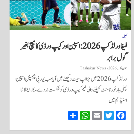
کھیل
فیفا ورلڈ کپ 2026: اسپین اور کیپ ورڈی کا میچ بغیر
گول برابر
جون 16, 2026
Tashakur News
ورلڈ کپ 2026 میں بڑا اپ سیٹ دیکھنے میں آیا جب یورپی چیمپئن اسپین،
پہلی بار ٹورنامنٹ کھیلنے والی ٹیم کیپ ورڈی کو شکست نہ دے سکا۔ ایٹلانٹا
اسٹیڈیم میں…
S
W
E
T
Fa
ha
ha
m
wi
ce