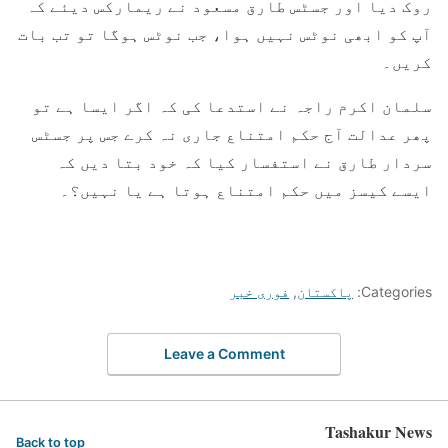
روک دیا اور جسٹس طارق مسعود نے ریمارکس دیئے کہ
آپ کو ابھی نوٹس نہیں ہوا، جب نوٹس ہوگا تو تب بات
کریں۔
سلمان اکرم راجہ نے استدعا کی کہ اگر ایسا ہے تو
پھر عدالت آج حکم امتناع جاری نہ کرے جس پر جسٹس
سردار طارق نے استفسار کیا کہ خود بتا دیں کہ
ایسے کیسز میں حکم امتناع ہوتا ہے یا نہیں؟۔
Categories:
پاکستان
,
فوری خبر
Leave a Comment
Tashakur News
Back to top