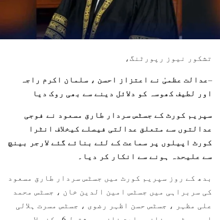
تشکور نیوز رپورٹنگ،
عدالت عظمیٰ نے اعتزاز احسن ، سلمان اکرم راجہ
–
اور لطیف کھوسہ کو دلائل دینے سے بھی روک دیا
سپریم کورٹ کے جسٹس سردار طارق مسعود نے
‏فوجی
عدالتوں سے متعلق عدالتی فیصلے کیخلاف انٹرا
کورٹ اپیلوں پر سماعت کے لئے بنائے گئے لارجر بینچ
سے علیحدہ ہونے سے انکار کر دیا۔
بدھ کے روز سپریم کورٹ میں جسٹس سردار طارق مسعود
کی سربراہی میں جسٹس امین الدین خان ، جسٹس محمد
علی مظہر ، جسٹس حسن اظہر رضوی ، جسٹس مسرت ہلالی
اور جسٹس عرفان سعادت خان پر مشتمل 6 رکنی لارجر