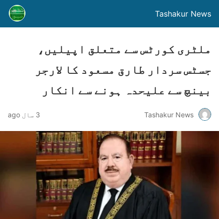
Tashakur News
ملٹری کورٹس سے متعلق اپیلیں،
جسٹس سردار طارق مسعود کا لارجر
بینچ سے علیحدہ ہونے سے انکار
Tashakur News
3 سال ago