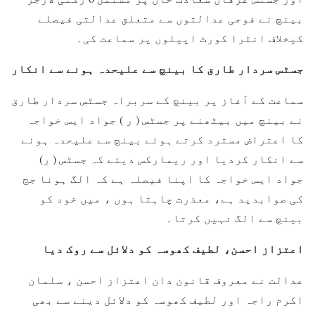
بینچ نے ‏فوجی عدالتوں سے متعلق عدالتی فیصلے
کیخلاف انٹرا کورٹ اپیلوں پر سماعت کی۔
جسٹس سردار طارق کا بینچ سے علیحدہ ہونے سے انکار
سماعت کے آغاز پر بینچ کے سربراہ جسٹس سردار طارق
نے بینچ میں بیٹھنے پر جسٹس ( ر ) جواد ایس خواجہ
کا اعتراض مسترد کرتے ہوئے بینچ سے علیحدہ ہونے
سے انکار کردیا اور ریمارکس دیئے کہ جسٹس ( ر)
جواد ایس خواجہ کا اپنا فیصلہ ہے کہ الگ ہونا جج
کی صوابدید ہے، معذرت چاہتا ہوں ، میں خود کو
بینچ سے الگ نہیں کرتا۔
اعتزاز احسن، لطیف کھوسہ کو دلائل سے روک دیا
عدالت نے معروف قانون دان اعتزاز احسن ، سلمان
اکرم راجہ اور لطیف کھوسہ کو دلائل دینے سے بھی