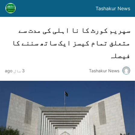
Tashakur News
سپریم کورٹ کا نا اہلی کی مدت سے
متعلق تمام کیسز ایک ساتھ سننے کا
فیصلہ
Tashakur News
3 سال ago