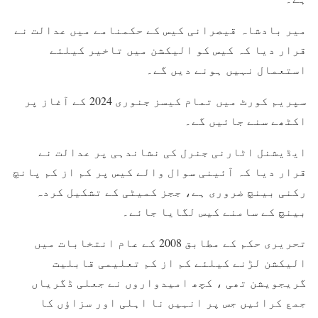
میر بادشاہ قیصرانی کیس کے حکمنامے میں عدالت نے
قرار دیا کہ کیس کو الیکشن میں تاخیر کیلئے
استعمال نہیں ہونے دیں گے۔
سپریم کورٹ میں تمام کیسز جنوری 2024 کے آغاز پر
اکٹھے سنے جائیں گے۔
ایڈیشنل اٹارنی جنرل کی نشاندہی پر عدالت نے
قرار دیا کہ آئینی سوال والے کیس پر کم از کم پانچ
رکنی بینچ ضروری ہے، ججز کمیٹی کے تشکیل کردہ
بینچ کے سامنے کیس لگایا جائے۔
تحریری حکم کے مطابق 2008 کے عام انتخابات میں
الیکشن لڑنے کیلئے کم از کم تعلیمی قابلیت
گریجویشن تھی ، کچھ امیدواروں نے جعلی ڈگریاں
جمع کرائیں جس پر انہیں نا اہلی اور سزاؤں کا