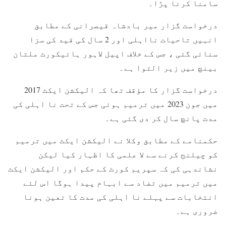
سامنا کرنا پڑا۔
درخواست گزار میر بادشاہ قیصرانی کے مطابق
انہیں تاحیات نااہلی اور 2 سال کی قید کی سزا
سنائی گئی ، جس کے خلاف اپیل لاہور ہائیکورٹ ملتان
بینچ میں زیر التوا ہے۔
درخواست گزار کا مؤقف تھا کہ الیکشن ایکٹ 2017
میں جون 2023 میں ترمیم ہوئی جس کے تحت نا اہلی کی
مدت پانچ سال کر دی گئی ہے۔
حکمنامے کے مطابق وکلا نے الیکشن ایکٹ میں ترمیم
کو چیلنج کرنے سے لا علمی کا اظہار کیا لیکن
نشاندہی کی کہ سپریم کورٹ کے حکم اور الیکشن ایکٹ
میں ترمیم میں تضاد سے ابہام پیدا ہوگا اس لئے
انتخابات سے پہلے نا اہلی کی مدت کا تعین ہونا
ضروری ہے۔