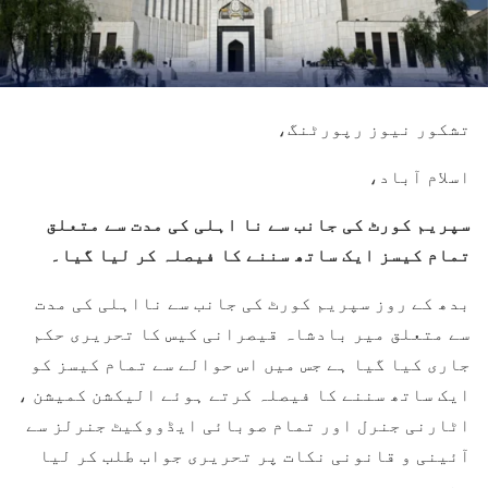
تشکور نیوز رپورٹنگ،
اسلام آباد،
سپریم کورٹ کی جانب سے نا اہلی کی مدت سے متعلق
تمام کیسز ایک ساتھ سننے کا فیصلہ کر لیا گیا۔
بدھ کے روز سپریم کورٹ کی جانب سے نااہلی کی مدت
سے متعلق میر بادشاہ قیصرانی کیس کا تحریری حکم
جاری کیا گیا ہے جس میں اس حوالے سے تمام کیسز کو
ایک ساتھ سننے کا فیصلہ کرتے ہوئے الیکشن کمیشن ،
اٹارنی جنرل اور تمام صوبائی ایڈووکیٹ جنرلز سے
آئینی و قانونی نکات پر تحریری جواب طلب کر لیا
ہے۔