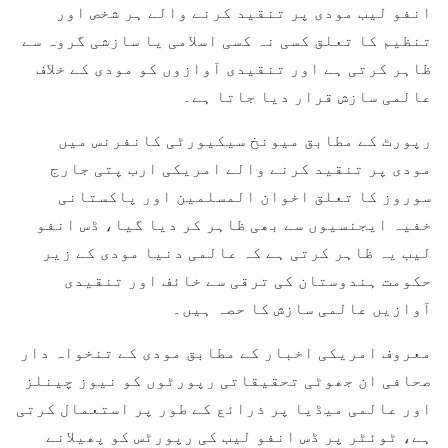
انفو لیب مودی پر تنقید کرنے والے ہر شخص اور
تنظیم کا تعلق کسی نہ کسی اسلامی یا سازشی گروہ سے
ظاہر کرتی ہے اور تنقیدی آوازوں کو مودی کے خلاف
عالمی سازش قرار دیا جاتا ہے۔
رپورٹ کے مطابق میونخ سیکیورٹی کانفرنس میں
مودی پر تنقید کرنے والے امریکی ارب پتی جارج
سوروز کا تعلق اخوان المسلمین اور پاکستانی
خفیہ ایجنسیوں سے بھی ظاہر کر دیا گیا، ڈس انفو
لیب یہ ظاہر کرتی ہے کہ عالمی دنیا مودی کے زیر
حکومت ہندوستان کی ترقی سے خائف اور تنقیدی
آوازیں عالمی سازش کا حصہ ہیں۔
معروف امریکی اخبار کے مطابق مودی کے تنخواہ دار
صحافی ان جھوٹی تحقیقاتی رپورٹوں کو نیوز چینلز
اور عالمی میڈیا پر ذرائع کے طور پر استعمال کرتی
ہے، ٹوئٹر پر ڈس انفو لیب کی رپورٹس کو پھیلانے