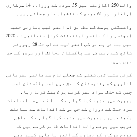
والے 250 اکاؤنٹس میں 35 مودی کے وزراء، 14 سرکاری
اہلکار اور 61 مودی کے تنخواہ دار صحافی ہیں۔
واشنگٹن پوسٹ کے مطابق ڈس انفو لیب بھارتی خفیہ
ایجنسی را کے افسر لیفٹیننٹ کرنل ستپاٹھی نے 2020
میں بنائی ہے جو ڈس انفو لیب نے اب تک 28 رپورٹس
شائع کیں، سب کی سب پاکستان مخالف اور مودی کے حق
میں ہیں۔
کرنل ستپاٹھی شکتی کے جعلی نام سے عالمی نشریاتی
اداروں کو ہندوستان کے حق میں اور پاکستان اور
چین کے خلاف مواد نشر کرنے پر لابنگ کرتا رہا،
رپورٹ میں مزید کہا گیا ہے کہ را کے ایسے اقدامات
سرد جنگ کے دوران کے جی بی کے اقدامات سے مماثلت
رکھتے ہیں۔ رپورٹ میں مزید کہا گیا ہے کہ ماضی
قریب میں ہونے والے اقدامات ظاہر کرتے ہیں کہ
مودی سرکار کو بھارت کے اندر یا باہر کہیں بھی