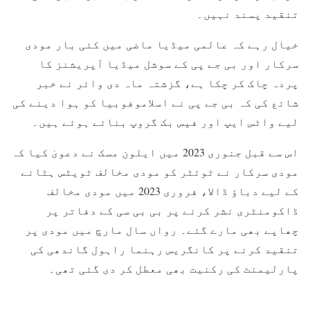
تنقید پسند نہیں۔
خیال رہے کہ عالمی میڈیا ماضی میں کئی بار مودی
سرکار اور بی جے پی کے سوشل میڈیا آپریشنز کا
پردہ چاک کر چکا ہے، گزشتہ ماہ دی وائر نے خبر
شائع کی کہ بی جے پی نے اسلاموفوبیا کو ہوا دینے کی
لیے واٹس ایپ اور فیس بک گروپ بنائے ہوئے ہیں۔
اس سے قبل جنوری 2023 میں ایلون مسک نے دعویٰ کیا کہ
مودی سرکار نے ٹوئٹر کو مودی مخالف ٹویٹس ہٹانے
کے لیے دباؤ ڈالا، فروری 2023 میں مودی مخالف
ڈاکومنٹری نشر کرنے پر بی بی سی کے دفاتر پر
چھاپے بھی مارے گئے۔ رواں سال مارچ میں مودی پر
تنقید کرنے پر کانگریس رہنما راہول گاندھی کی
پارلیمنٹ کی رکنیت بھی معطل کر دی گئی تھی۔