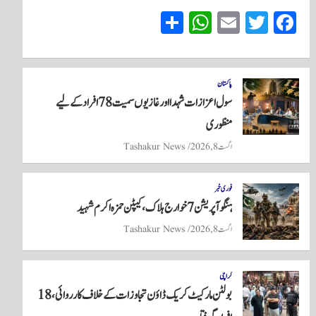
S
W
E
T
Fa
ha
ha
m
wi
ce
re
ts
ail
tte
bo
A
r
ok
پاکستان
سول اعزازات شہدا اور غازیوں سمیت 78 افراد کے لیے
pp
منظوری
اگست 8, 2026
Tashakur News
فوری خبر
ہنگو آپریشن 7 خوارج ہلاک، کیپٹن حمزہ اکرم شہید
اگست 8, 2026
Tashakur News
کراچی
بولٹن مارکیٹ کریک ڈاؤن تجاوزات کے خلاف کارروائی، 18