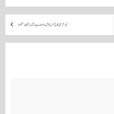
غیر شرعی نکاح کیس قابلِ سماعت ہے یا نہیں؟ فیصلہ محفوظ