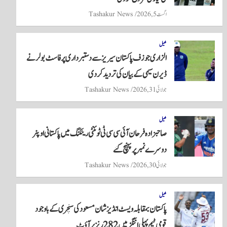
اگست 5, 2026
Tashakur News
کھیل
الزاری جوزف پاکستان سیریز سے دستبرداری پر فاسٹ بولر نے
ڈیرن سیمی کے بیان کی تردید کر دی
جولائی 31, 2026
Tashakur News
کھیل
صاحبزادہ فرحان آئی سی سی ٹی ٹوئنٹی رینکنگ میں پاکستانی اوپنر
دوسرے نمبر پر پہنچ گئے
جولائی 30, 2026
Tashakur News
کھیل
پاکستان بمقابلہ ویسٹ انڈیز شان مسعود کی سنچری کے باوجود
قومی ٹیم پہلی اننگز میں 282 رنز پر آؤٹ