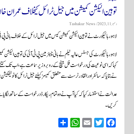
توہین الیکشن کمیشن میں جیل ٹرائل کیخلاف عمران خ
دسمبر 11, 2023
Tashakur News
لاہور ہائیکورٹ نے توہین الیکشن کمیشن کیس میں جیل ٹرائل کے خلاف بانی پی
لاہور ہائیکورٹ کی جسٹس عالیہ نیلم نے بانی چیئرمین پی ٹی آئی کی توہین ال
کہا کہ اسی نوعیت کی درخواست فل بینچ کے روبرو زیر سماعت ہے، اب تک کتنے 
نے بتایا کہ سائفر اور القادر ٹرسٹ سے متعلق کیسز کیلئے جیل ٹرائل کا نوٹیفکیشن
عدالت نے استفسار کیا کہ کیا آپ نے وہ تمام ریکارڈ درخواست کے ساتھ لگایا ہے، 
کریں۔
S
W
E
T
Fa
ha
ha
m
wi
ce