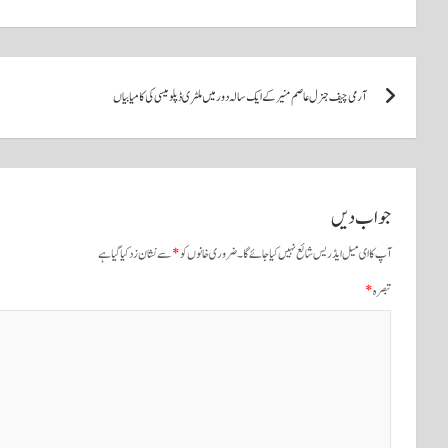
re
ts
ail
tte
bo
A
r
ok
پوسٹوں
pp
آرمی چیف جنرل عاصم منیر کے ایک سالہ دور میں ملٹری ڈپلومیسی کی کامیابیاں
کی
نیویگیشن
جواب دیں
آپ کا ای میل ایڈریس شائع نہیں کیا جائے گا۔
ضروری خانوں کو
*
سے نشان زد کیا گیا ہے
تبصرہ
*