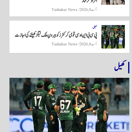
افراد گرفتار
اگست 8, 2026
Tashakur News
کھیل
پی سی بی این او سی قومی کرکٹرز کو بیرونِ ملک لیگز کھیلنے کی اجازت
اگست 8, 2026
Tashakur News
کھیل