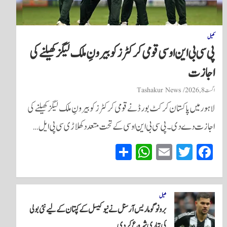
کھیل
پی سی بی این او سی قومی کرکٹرز کو بیرونِ ملک لیگز کھیلنے کی
اجازت
اگست 8, 2026
Tashakur News
لاہور میں پاکستان کرکٹ بورڈ نے قومی کرکٹرز کو بیرونِ ملک لیگز کھیلنے کی
اجازت دے دی۔ پی سی بی این او سی کے تحت متعدد کھلاڑی سی پی ایل…
S
W
E
T
Fa
ha
ha
m
wi
ce
re
ts
ail
tte
bo
A
r
ok
کھیل
برونو گوماریس آرسنل نے نیو کیسل کے کپتان کے لیے نئی بولی
pp
کی تیاری شروع کر دی