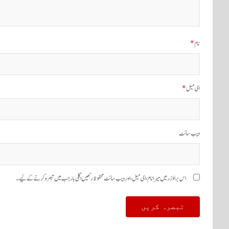
نام
*
ای میل
*
ویب‌ سائٹ
اس براؤزر میں میرا نام، ای میل، اور ویب سائٹ محفوظ رکھیں اگلی بار جب میں تبصرہ کرنے کےلیے۔