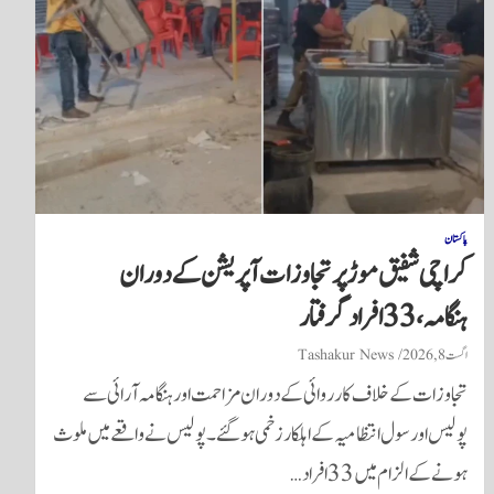
پاکستان
کراچی شفیق موڑ پر تجاوزات آپریشن کے دوران
ہنگامہ، 33 افراد گرفتار
اگست 8, 2026
Tashakur News
تجاوزات کے خلاف کارروائی کے دوران مزاحمت اور ہنگامہ آرائی سے
پولیس اور سول انتظامیہ کے اہلکار زخمی ہوگئے۔ پولیس نے واقعے میں ملوث
ہونے کے الزام میں 33 افراد…