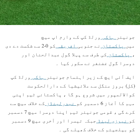
جونیئر
ہاکی
ورلڈ کپ کے وارم اپ میچ
میں
پاکستان
نے جنوبی
افریقہ
کو 0-2 سے شکست دے دی
،
پاکستان
کی طرف سے پہلا گول عبدالحنان اور
دوسرا گول غضنفر نے سکور کیا ۔
ایف آئی ایچ کے زیر اہتمام جونیئر
ہاکی
ورلڈ کپ
(کل) بروز منگل سے ملائیشیا کے دارالحکومت
کوالالمپور میں شروع ہو گا ، پاکستانی ٹیم اپنی
مہم کا آغاز 6 دسمبر کو
نیدرلینڈز
کے خلاف میچ سے
کرے گی ، قومی جونیئر ٹیم اپنا دوسرا میچ 7 دسمبر
کو
نیوزی لینڈ
جبکہ تیسرا اور آخری میچ 9 دسمبر
کو بیلجیئم کے خلاف کھیلے گی ۔