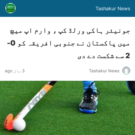
Tashakur News
جونیئر ہاکی ورلڈ کپ ، وارم اپ میچ
میں پاکستان نے جنوبی افریقہ کو 0-
2 سے شکست دے دی
Tashakur News
3 سال ago