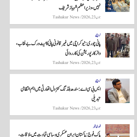
pp
نہیں، وزیراعظم شہباز شریف
جون 23, 2026
Tashakur News
کراچی
پانی چوری: نیو کراچی میں غیر قانونی پانی کا نیٹ ورک بے نقاب،
واٹر کارپوریشن کی کارروائی
جون 23, 2026
Tashakur News
کراچی
ایس بی سی اے: سندھ بلڈنگ کنٹرول اتھارٹی میں اہم انتظامی
تبدیلی
جون 23, 2026
Tashakur News
فوری خبر
پاک فوج: پاکستان ایران عسکری و سیاسی قیادت میں ملاقات،