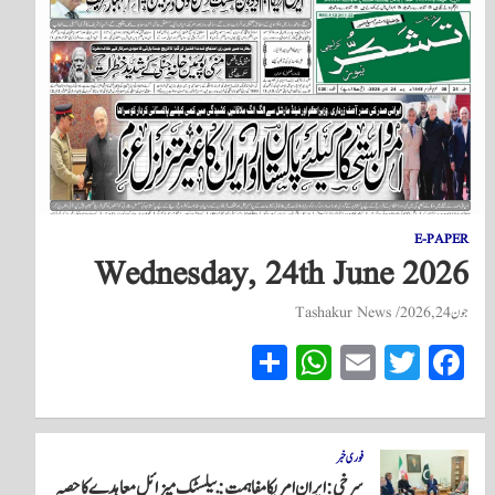
E-PAPER
Wednesday, 24th June 2026
جون 24, 2026
Tashakur News
S
W
E
T
Fa
ha
ha
m
wi
ce
re
ts
ail
tte
bo
A
r
ok
فوری خبر
سرخی: ایران امریکا مفاہمت: بیلسٹک میزائل معاہدے کا حصہ