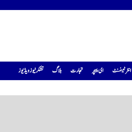
انٹرٹینمنٹ
ای پیپر
تجارت
بلاگ
تشکرنیوز ویڈیوز