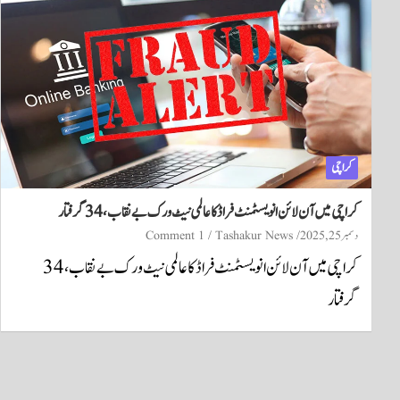
کراچی
کراچی میں آن لائن انویسٹمنٹ فراڈ کا عالمی نیٹ ورک بے نقاب، 34 گرفتار
دسمبر 25, 2025
Tashakur News
1 Comment
کراچی میں آن لائن انویسٹمنٹ فراڈ کا عالمی نیٹ ورک بے نقاب، 34
گرفتار