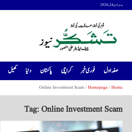
Ski
بدھ, جون 24, 2026
t
conten
Tashakur News
Tashakur News
صفہ اول
فوری خبر
کراچی
پاکستان
دنیا
کھیل
Online Investment Scam
Homepage
Home
Tag:
Online Investment Scam