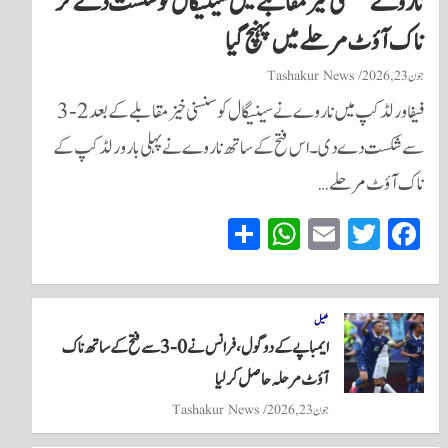
ناروے سنسنی خیز مقابلے میں سینیگال کو شکست دے کر
ناک آؤٹ مرحلے میں پہنچ گیا
جون 23, 2026
Tashakur News
فیفا ورلڈکپ میں ناروے نے سینیگال کو سنسنی خیز مقابلے کے بعد 2-3
سے شکست دے دی۔ اس فتح کے ساتھ ناروے نے پہلی بار ورلڈکپ کے
ناک آؤٹ مرحلے…
S
W
E
T
Fa
ha
ha
m
wi
ce
re
ts
ail
tte
bo
A
r
ok
کھیل
ایمباپے کے دو گول، فرانس نے 0-3 سے فتح کے ساتھ ناک
pp
آؤٹ مرحلہ حاصل کر لیا
جون 23, 2026
Tashakur News