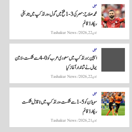
کھیل
محمد صلاح: مصر کی 3-1 فتح میں گول، ورلڈکپ میں تاریخی
ریکارڈ قائم
جون 22, 2026
Tashakur News
کھیل
اسپین: ورلڈکپ میں سعودی عرب کو 0-4 سے شکست، لامین
یمال نے شاندار آغاز کیا
جون 22, 2026
Tashakur News
کھیل
سویڈن کو 5-1 سے شکست، ورلڈ کپ میں ناقابلِ شکست
ریکارڈ قائم
جون 21, 2026
Tashakur News