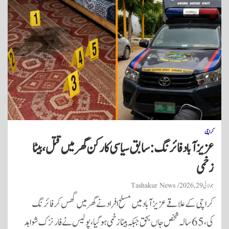
کراچی
عزیز آباد فائرنگ: سابق سیاسی کارکن گھر میں قتل، بیٹا
زخمی
جولائی 29, 2026
Tashakur News
کراچی کے علاقے عزیز آباد میں مسلح افراد نے گھر میں گھس کر فائرنگ
کی، 65 سالہ شخص جاں بحق جبکہ بیٹا زخمی ہوگیا، پولیس نے فارنزک شواہد