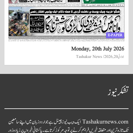
E-PAPER
Monday, 20th July 2026
جولائی 20, 2026
Tashakur News
تشکر نیوز
Tashakurnews.com ایک ویب نیوز چینل ہے جو اردو زبان میں اپنے سامعین
تک تازہ ترین اور متعلقہ خبریں فراہم کرنے پر توجہ مرکوز کرتا ہے۔ پاکستانی خبروں پر زیادہ زور