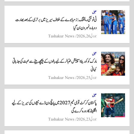
re
ts
ail
tte
bo
A
r
ok
کھیل
ٹی ٹوئنٹی رینکنگ: زمبابوے کے خلاف سیریز میں برتری کے بعد بھارت
pp
دوبارہ نمبر ون بن گیا
جولائی 26, 2026
Tashakur News
کھیل
مارک کوکوریلا اسپینش فٹبالر کے لمبے بالوں کے پیچھے بیٹے سے محبت کی جذباتی
کہانی
جولائی 25, 2026
Tashakur News
کھیل
پاکستان کرکٹ قومی ٹیم 2027 میں پانچ ون ڈے میچوں کی سیریز کے لیے
انگلینڈ کا دورہ کرے گی
جولائی 23, 2026
Tashakur News