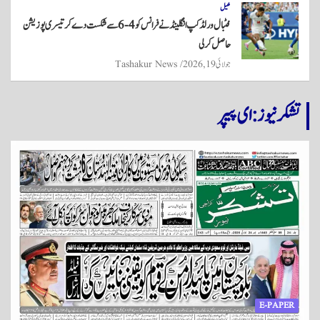
کھیل
فٹبال ورلڈکپ انگلینڈ نے فرانس کو 4-6 سے شکست دے کر تیسری پوزیشن
حاصل کر لی
جولائی 19, 2026
Tashakur News
تشکر نیوز: ای پیپر
E-PAPER