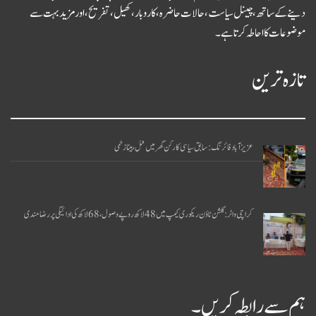
دینے کے ساتھ، چینل سیاست، حالات حاضرہ، کاروبار، کھیل، تفریح، اور مزید بہت سے
موضوعات کا احاطہ کرتا ہے۔
تازہ ترین
عزیز آباد فائرنگ: سابق سیاسی کارکن گھر میں قتل، بیٹا زخمی
کراچی واٹر: گلشن ٹاؤن ریکوری کیمپ میں 48 لاکھ روپے وصول، 68 لاکھ کی ادائیگی پر رضامندی
ہم سے رابطہ کریں۔