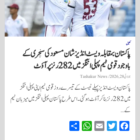
کھیل
پاکستان بمقابلہ ویسٹ انڈیز شان مسعود کی سنچری کے
باوجود قومی ٹیم پہلی اننگز میں 282 رنز پر آؤٹ
جولائی 28, 2026
Tashakur News
پاکستان ویسٹ انڈیز پہلے ٹیسٹ کے تیسرے روز قومی ٹیم اپنی پہلی اننگز
میں 282 رنز بنا کر آؤٹ ہو گئی۔ اس طرح پاکستان پہلی اننگز میں میزبان ٹیم
کے…
S
W
E
T
Fa
ha
ha
m
wi
ce