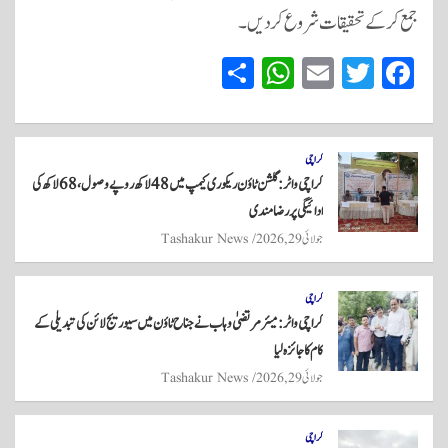
جمع کرکے تحقیقات شروع کر دیں۔
S
W
E
T
Fa
ha
ha
m
wi
ce
re
ts
ail
tte
bo
A
r
ok
کراچی
کراچی واٹر: گلشن ٹاؤن ریکوری کیمپ میں 48 لاکھ روپے وصول، 68 لاکھ کی
pp
ادائیگی پر رضامندی
جولائی 29, 2026
Tashakur News
کراچی
کراچی واٹر: میئر مرتضیٰ وہاب نے جناح ٹاؤن میں سیوریج لائن کی تبدیلی کے
کام کا جائزہ لیا
جولائی 29, 2026
Tashakur News
کراچی