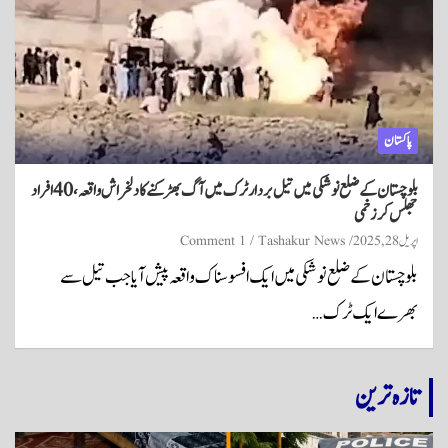
پاکستان
بلوچستان کے ضلع نوشکی میں تیل بردار ٹرک میں آگ بھڑکنے کا دلخراش واقعہ، 40 افراد
جھلس کر زخمی
اپریل 28, 2025
Tashakur News
1 Comment
بلوچستان کے ضلع نوشکی میں ایک افسوسناک واقعہ پیش آیا جب تیل سے
بھرے ایک ٹرک…
تازہ ترین