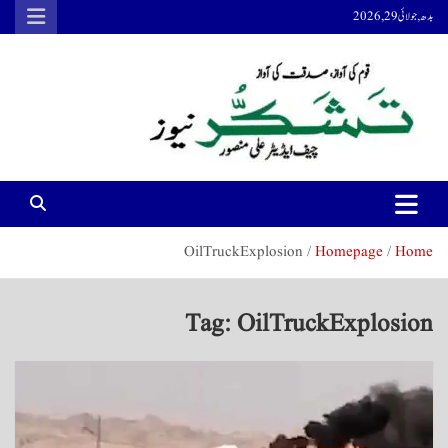
Ski
بدھ, جولائی 29, 2026
t
conten
Tashakur News
Tashakur News
OilTruckExplosion
Homepage
Home
Tag:
OilTruckExplosion