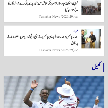
کراچی احتجاج: چار سالہ شاہویز کی تلاش میں تاخیر پر سپر ہائی وے بند، ٹریفک کا
رخ موڑ دیا گیا
جولائی 29, 2026
Tashakur News
کراچی
سندھ پولیس: سندھ اور بلوچستان پولیس نے سیکیورٹی تعاون مزید مضبوط بنانے
پر اتفاق
جولائی 29, 2026
Tashakur News
کھیل