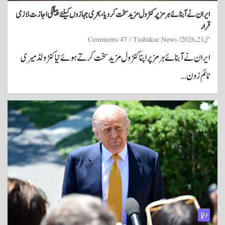
ایران نے آبنائے ہرمز پر کنٹرول مزید سخت کردیا، بحری جہازوں کیلئے پیشگی اجازت لازمی
قرار
مئی 21, 2026
Tashakur News
47 Comments
ایران نے آبنائے ہرمز پر اپنا کنٹرول مزید سخت کرتے ہوئے نیا کنٹرولڈ میری
ٹائم زون…
دنیا