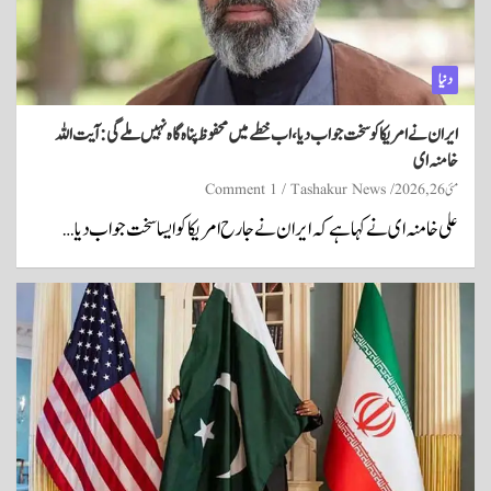
دنیا
ایران نے امریکا کو سخت جواب دیا، اب خطے میں محفوظ پناہ گاہ نہیں ملے گی: آیت اللہ
خامنہ ای
مئی 26, 2026
Tashakur News
1 Comment
علی خامنہ ای نے کہا ہے کہ ایران نے جارح امریکا کو ایسا سخت جواب دیا…