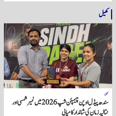
کھیل
کھیل
سندھ پیڈل اوپن چیمپئن شپ 2026 میں نمیر شمسی اور
نتالیہ زمان کی شاندار کامیابی