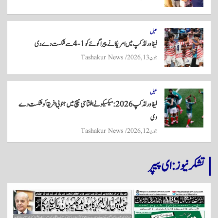
کھیل
فیفا ورلڈکپ میں امریکا نے پیراگوئے کو 1-4 سے شکست دے دی
جون 13, 2026
Tashakur News
کھیل
فیفا ورلڈ کپ 2026: میکسیکو نے افتتاحی میچ میں جنوبی افریقا کو شکست دے
دی
جون 12, 2026
Tashakur News
تشکر نیوز: ای پیپر