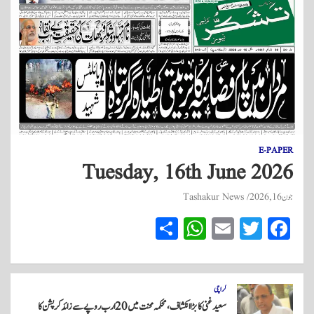
E-PAPER
Tuesday, 16th June 2026
جون 16, 2026
Tashakur News
S
W
E
T
Fa
ha
ha
m
wi
ce
re
ts
ail
tte
bo
A
r
ok
کراچی
سعید غنی کا بڑا انکشاف، محکمہ محنت میں 20 ارب روپے سے زائد کرپشن کا