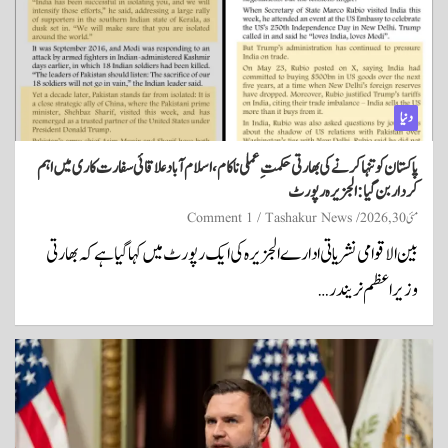
دنیا
پاکستان کو تنہا کرنے کی بھارتی حکمتِ عملی ناکام، اسلام آباد علاقائی سفارت کاری میں اہم
کردار بن گیا: الجزیرہ رپورٹ
مئی 30, 2026
Tashakur News
1 Comment
بین الاقوامی نشریاتی ادارے الجزیرہ کی ایک رپورٹ میں کہا گیا ہے کہ بھارتی
وزیراعظم نریندر…