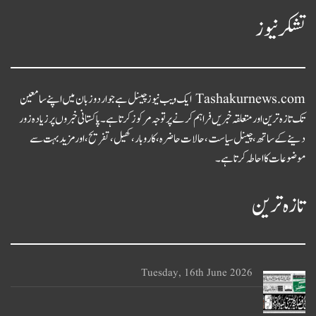
تشکر نیوز
Tashakurnews.com ایک ویب نیوز چینل ہے جو اردو زبان میں اپنے سامعین
تک تازہ ترین اور متعلقہ خبریں فراہم کرنے پر توجہ مرکوز کرتا ہے۔ پاکستانی خبروں پر زیادہ زور
دینے کے ساتھ، چینل سیاست، حالات حاضرہ، کاروبار، کھیل، تفریح، اور مزید بہت سے
موضوعات کا احاطہ کرتا ہے۔
تازہ ترین
Tuesday, 16th June 2026