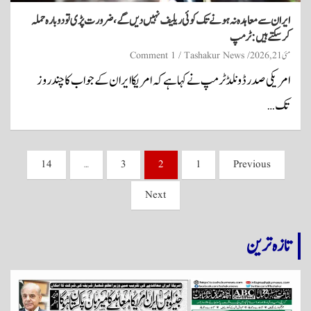
ایران سے معاہدہ نہ ہونے تک کوئی ریلیف نہیں دیں گے، ضرورت پڑی تو دوبارہ حملہ
کرسکتے ہیں: ٹرمپ
مئی 21, 2026
Tashakur News
1 Comment
امریکی صدر ڈونلڈ ٹرمپ نے کہا ہے کہ امریکا ایران کے جواب کا چند روز
تک…
Posts
14
…
3
2
1
Previous
pagination
Next
تازہ ترین