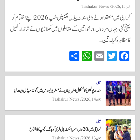
جون 15, 2026
Tashakur News
کراچی میں منعقد ہونے والی سندھ پیڈل چیمپئن شپ 2026 اپنے اختتام کو
پہنچ گئی، جہاں مردوں اور خواتین کے مقابلوں میں کھلاڑیوں نے شاندار کھیل
کا مظاہرہ کیا۔ تین…
S
W
E
T
Fa
ha
ha
m
wi
ce
re
ts
ail
tte
bo
A
r
ok
کھیل
سندھ پولیس کانسٹیبل اطہر جہاں نے مسٹر یونیورس میں گولڈ میڈل جیت لیا
pp
جون 14, 2026
Tashakur News
کھیل
کراچی میں 20واں سمر باسکٹ بال فری کوچنگ کیمپ کا افتتاح
جون 13, 2026
Tashakur News