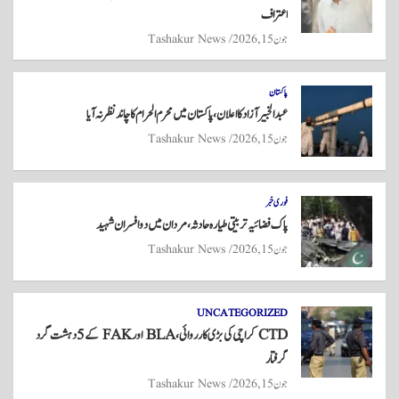
pp
اعتراف
جون 15, 2026
Tashakur News
پاکستان
عبدالخبیر آزاد کا اعلان، پاکستان میں محرم الحرام کا چاند نظر نہ آیا
جون 15, 2026
Tashakur News
فوری خبر
پاک فضائیہ تربیتی طیارہ حادثہ، مردان میں دو افسران شہید
جون 15, 2026
Tashakur News
UNCATEGORIZED
CTD کراچی کی بڑی کارروائی، BLA اور FAK کے 5 دہشت گرد
گرفتار
جون 15, 2026
Tashakur News