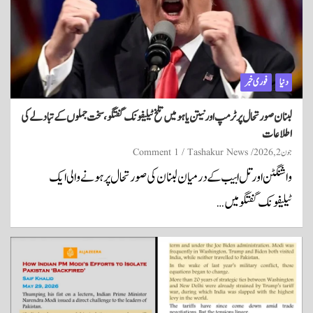
دنیا
فوری خبر
لبنان صورتحال پر ٹرمپ اور نیتن یاہو میں تلخ ٹیلیفونک گفتگو، سخت جملوں کے تبادلے کی
اطلاعات
جون 2, 2026
Tashakur News
1 Comment
واشنگٹن اور تل ابیب کے درمیان لبنان کی صورتحال پر ہونے والی ایک
ٹیلیفونک گفتگو میں…