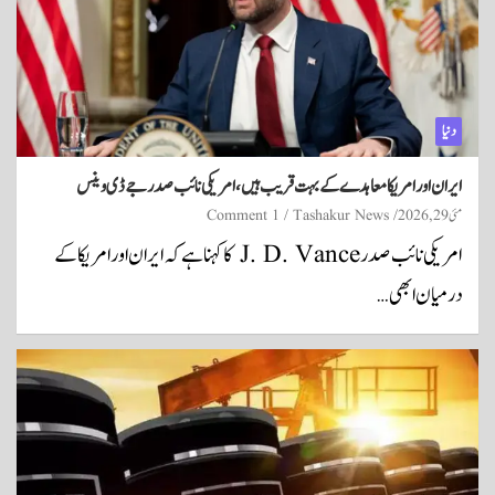
دنیا
ایران اور امریکا معاہدے کے بہت قریب ہیں، امریکی نائب صدر جے ڈی وینس
مئی 29, 2026
Tashakur News
1 Comment
امریکی نائب صدر J. D. Vance کا کہنا ہے کہ ایران اور امریکا کے
درمیان ابھی…