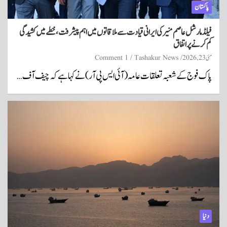
پاکستان
فیلڈ مارشل عاصم منیر کی ایرانی قیادت سے ملاقاتوں میں اہم پیشرفت، خطے میں کشیدگی
کم کرنے پر اتفاق
مئی 23, 2026
Tashakur News
1 Comment
پاک فوج کے شعبہ تعلقات عامہ (آئی ایس پی آر) نے کہا ہے کہ چیف آف…
دنیا