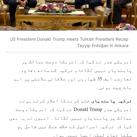
US President Donald Trump meets Turkish President Recep
Tayyip Erdoğan in Ankara.
امریکی صدر نے کہا کہ امریکا دوست ممالک پر
پابندیاں نہیں لگاتا، ترکیہ کے ساتھ دفاع،
تجارت، ایف 35 طیاروں اور علاقائی سلامتی پر اہم
بات چیت ہوئی۔
ترکیہ پابندیاں
ختم کرنے کا اعلان کرتے ہوئے
امریکی صدر
Donald Trump
نے کہا کہ امریکا دوست
ممالک پر پابندیاں نہیں لگاتا۔ انہوں نے یہ بھی
کہا کہ ترکیہ اسرائیل کے خلاف جنگ میں شامل ہو
سکتا تھا، لیکن ایسا نہیں ہوا۔