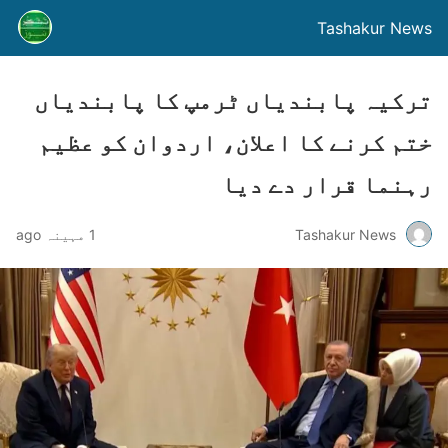
Tashakur News
ترکیہ پابندیاں ٹرمپ کا پابندیاں
ختم کرنے کا اعلان، اردوان کو عظیم
رہنما قرار دے دیا
Tashakur News
1 مہینہ ago