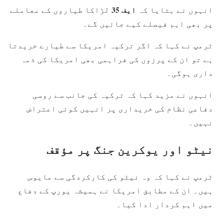
ایف 35
انہوں نے بتایا کہ
لڑاکا طیاروں کے معاملے
پر بھی اہم فیصلے کیے جائیں گے۔
ٹرمپ نے کہا کہ اگر ترکیہ امریکا سے طیارے خریدتا
ہے تو ان کے پرزوں کی فراہمی بھی امریکا کی ذمہ
داری ہوگی۔
انہوں نے مزید کہا کہ ترکیہ کی جانب سے روسی
دفاعی نظام کی خریداری پر انہیں کوئی اعتراض
نہیں۔
نیٹو اور یوکرین جنگ پر مؤقف
ٹرمپ نے کہا کہ وہ نیٹو کی کارکردگی سے مایوس
ہیں۔ ان کے مطابق امریکا نے ہمیشہ یورپ کے دفاع
میں اہم کردار ادا کیا۔