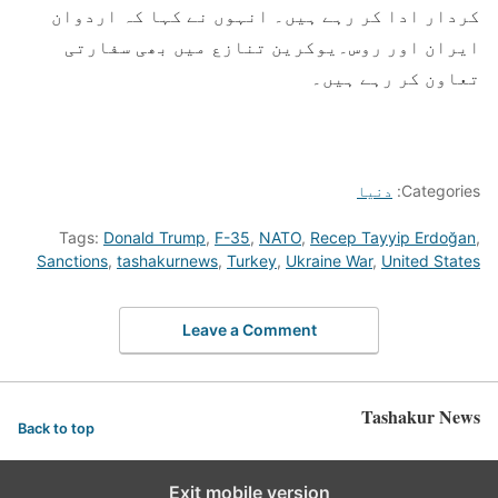
کردار ادا کر رہے ہیں۔ انہوں نے کہا کہ اردوان
ایران اور روس۔یوکرین تنازع میں بھی سفارتی
تعاون کر رہے ہیں۔
Categories:
دنیا
Tags:
Donald Trump
,
F-35
,
NATO
,
Recep Tayyip Erdoğan
,
Sanctions
,
tashakurnews
,
Turkey
,
Ukraine War
,
United States
Leave a Comment
Tashakur News
Back to top
Exit mobile version