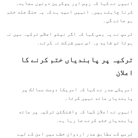
انہوں نے کہا کہ روس اور یوکرین دونوں معاہدہ
کرنا چاہتے ہیں۔ انہیں امید ہے کہ یہ جنگ جلد ختم
ہو جائے گی۔
ٹرمپ نے یہ بھی کہا کہ اگر نیٹو اجلاس ترکیہ میں نہ
ہوتا تو شاید وہ اس میں شرکت نہ کرتے۔
ترکیہ پر پابندیاں ختم کرنے کا
اعلان
امریکی صدر نے کہا کہ امریکا دوست ممالک پر
پابندیاں عائد نہیں کرتا۔
انہوں نے اعلان کیا کہ واشنگٹن ترکیہ پر عائد
پابندیاں ختم کرنے جا رہا ہے۔
ٹرمپ کے مطابق صدر اردوان خطے میں امن کے لیے