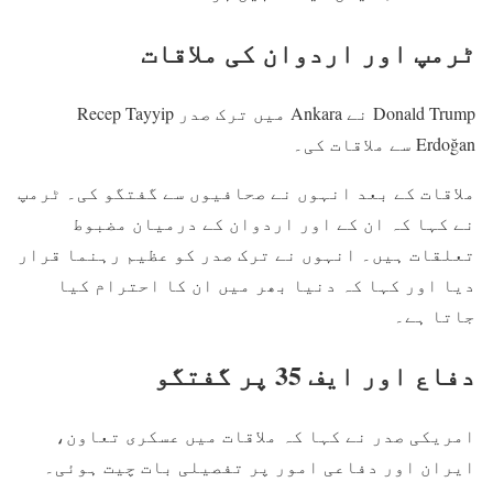
ٹرمپ اور اردوان کی ملاقات
Donald Trump
نے
Ankara
میں ترک صدر
Recep Tayyip
Erdoğan
سے ملاقات کی۔
ملاقات کے بعد انہوں نے صحافیوں سے گفتگو کی۔ ٹرمپ
نے کہا کہ ان کے اور اردوان کے درمیان مضبوط
تعلقات ہیں۔ انہوں نے ترک صدر کو عظیم رہنما قرار
دیا اور کہا کہ دنیا بھر میں ان کا احترام کیا
جاتا ہے۔
دفاع اور ایف 35 پر گفتگو
امریکی صدر نے کہا کہ ملاقات میں عسکری تعاون،
ایران اور دفاعی امور پر تفصیلی بات چیت ہوئی۔