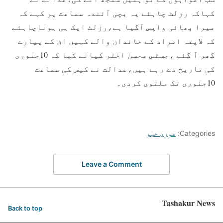
کہاکہ رزلٹ چاہئے یہ بچی آئندہ سماعت پر کہے کہ
میرا بھائی واپس آگیا ہے،رزلٹ ایک ہی ہوناچاہئے
کہ لاپتہ افراد کے خاندان والے کہیں ان کے پیارے
گھر آ گئے ،جسٹس محسن اختر کیانے کہا کہ 10جنوری
کی تاریخ دے رہے ہیں،عدالت نے کیس کی سماعت
10جنوری تک ملتوی کردی۔
Categories:
فوری خبر
Leave a Comment
Tashakur News
Back to top