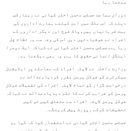
سمجھا رہا
دوران سماعت جسٹس محسن اختر کیانی نے ریمارکس
دیئے کہ اس ملک میں امن کیلئے ہمارے اداروں کی
بہت قربانیاں ہیں،پاک فوج اور دیگر اداروں کے
افراد نے جوشہادتیں دیں اس کی وجہ سے یہ نظام چل
رہا ہے،جسٹس محسن اختر کیانی نے کہاکہ ایک دوسرا
اینگل انسانی حقوق کا ہے، وہ بھی دیکھنا ہے۔
وزارت داخلہ نے لاپتہ افراد کے معاملے پر ایڈیشنل
سیکرٹری کو فوکل پرسن مقرر کردیا،عدالت نے
درخواست گزار کو تمام لاپتہ افراد کی تفصیلات فوکل
پرسن کو فراہم کرنے کا حکم دیدیا،عدالت نے کہاکہ
فوکل پرسن لاپتہ افراد سے متعلق کیس ٹو کیس
تحقیقات کرکے رپورٹ پیش کرینگے۔
جسٹس محسن اختر کیانی نے استفسار کیا کہ کیا ہم
سب اغواہوں گے تو ہمیں سمجھ آئے گی؟عدالت نے