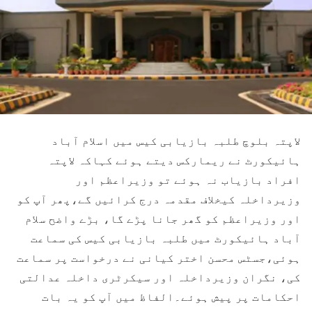
لاپتہ بلوچ طلبہ بازیابی کیس میں اسلام آباد
ہائیکورٹ نے ریمارکس دیتے ہوئے کہاکہ لاپتہ
افراد بازیاب نہ ہوئے تو وزیراعظم اور
وزیرداخلہ کیخلاف مقدمہ درج کرائیں گے،پھر آپ کو
اور وزیراعظم کو گھر جانا پڑے گا، بڑے واضح سلام
آباد ہائیکورٹ میں طلبہ بازیابی کیس کی سماعت
ہوئی،جسٹس محسن اختر کیانی نے درخواست پر سماعت
کی، نگران وزیرداخلہ اور سیکرٹری داخلہ عدالتی
احکامات پر پیش ہوئے۔الفاظ میں آپ کو یہ بات