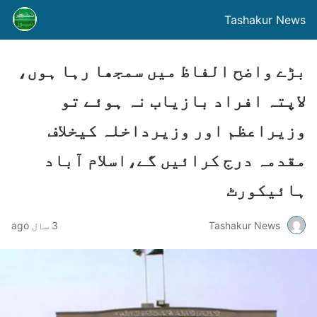
Tashakur News
بڑے واضح الفاظ میں سمجھا رہا ہوں،
لاپتہ افراد بازیاب نہ ہوئے تو
وزیراعظم اور وزیرداخلہ کیخلاف
مقدمہ درج کرائیں گے،اسلام آباد
ہائیکورٹ
Tashakur News
3 سال ago