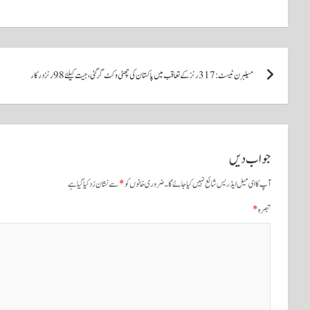
ha
ha
m
wi
ce
re
ts
ail
tte
bo
A
r
ok
پوسٹوں
pp
میلبرن ٹیسٹ: 317 رنز کے تعاقب میں پاکستان کی چھٹی وکٹ گر گئی، جیت کیلئے 98 رنز درکار
کی
نیویگیشن
جواب دیں
آپ کا ای میل ایڈریس شائع نہیں کیا جائے گا۔
ضروری خانوں کو
*
سے نشان زد کیا گیا ہے
تبصرہ
*