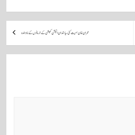
عمران خان سمیت کئی سیاستدان الیکشن کمیشن کے جرمانوں کے نادہندہ