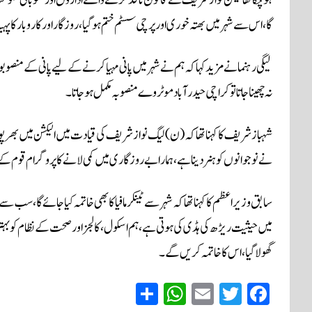
گا، اس سے شہر میں بھتہ خوری اور پرچی سسٹم ختم ہوگیا، روزگار اور کاروبار کا پ
لیگی رہنما نے مزید کہا کہ ہم نے شہر میں پانی مہیا کرنے کے لیے پانی کے م
نہ چھینا جاتا تو کراچی حیدرآباد موٹروے منصوبہ مکمل ہو جاتا۔
شہباز شریف کا کہنا تھا کہ (ن) لیگ نواز شریف کی قیادت میں الیکشن میں بھر
نے نوجوانوں کو ہنر دینا ہے،ہمارا بے روزگاری میں کمی لانے کا پروگرام قوم
سابق وزیراعظم کا کہنا تھاکہ شہر سے ٹینکر مافیا کا بھی خاتمہ کیا جائے گا، سب
گھولا گیا، اس کا خاتمہ کریں گے۔
S
W
E
T
Fa