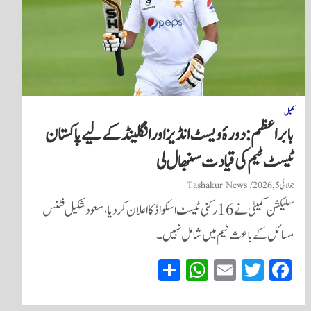
کھیل
بابر اعظم: دورۂ ویسٹ انڈیز اور انگلینڈ کے لیے پاکستان
ٹیسٹ ٹیم کی قیادت سنبھال لی
جولائی 5, 2026
Tashakur News
سلیکشن کمیٹی نے 16 رکنی ٹیسٹ اسکواڈ کا اعلان کر دیا، سعود شکیل فٹنس
مسائل کے باعث ٹیم میں شامل نہیں۔
S
W
E
T
Fa
ha
ha
m
wi
ce