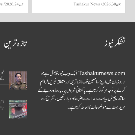
جون 30, 2026
Tashakur News
جون 24, 2026
ws
تشکر نیوز
تازہ ترین
Tashakurnews.com ایک ویب نیوز چینل ہے جو
غیر 
رکھن
اردو زبان میں اپنے سامعین تک تازہ ترین اور متعلقہ خبریں فراہم
کرنے پر توجہ مرکوز کرتا ہے۔ پاکستانی خبروں پر زیادہ زور دینے کے
ساتھ، چینل سیاست، حالات حاضرہ، کاروبار، کھیل، تفریح، اور
یومِ 
مزید بہت سے موضوعات کا احاطہ کرتا ہے۔
سیاس