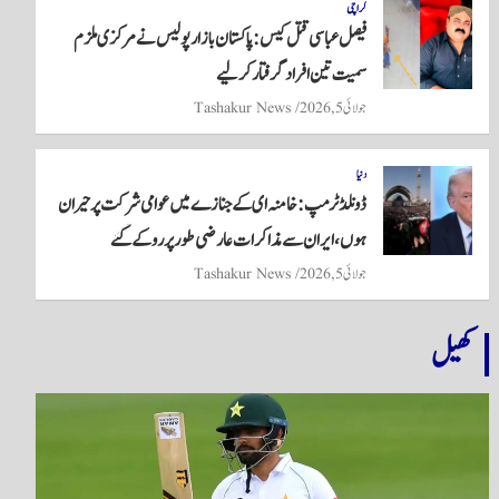
کراچی
فیصل عباسی قتل کیس: پاکستان بازار پولیس نے مرکزی ملزم
سمیت تین افراد گرفتار کر لیے
جولائی 5, 2026
Tashakur News
دنیا
ڈونلڈ ٹرمپ: خامنہ ای کے جنازے میں عوامی شرکت پر حیران
ہوں، ایران سے مذاکرات عارضی طور پر روکے گئے
جولائی 5, 2026
Tashakur News
کھیل