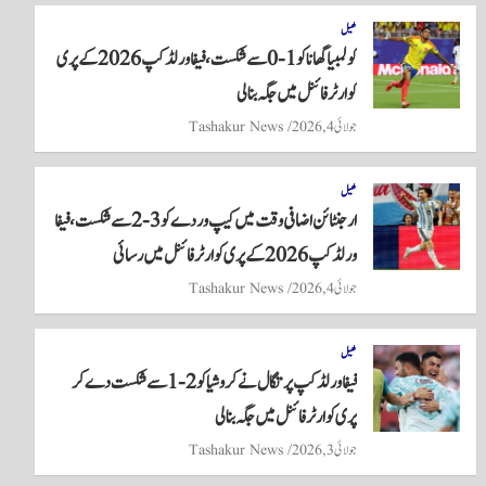
re
ts
ail
tte
bo
A
r
ok
کھیل
کولمبیا گھانا کو 1-0 سے شکست، فیفا ورلڈ کپ 2026 کے پری
pp
کوارٹر فائنل میں جگہ بنا لی
جولائی 4, 2026
Tashakur News
کھیل
ارجنٹائن اضافی وقت میں کیپ وردے کو 3-2 سے شکست، فیفا
ورلڈ کپ 2026 کے پری کوارٹر فائنل میں رسائی
جولائی 4, 2026
Tashakur News
کھیل
فیفا ورلڈ کپ پرتگال نے کروشیا کو 2-1 سے شکست دے کر
پری کوارٹر فائنل میں جگہ بنا لی
جولائی 3, 2026
Tashakur News