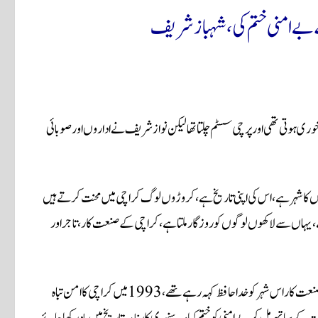
بے امنی ختم کی، شہباز شریف
ہوتی تھی اور پرچی سسٹم چلتا تھا لیکن نواز شریف نے اداروں اور صوبائی
کا شہر ہے، اس کی اپنی تاریخ ہے، کروڑوں لوگ کراچی میں محنت کرتے ہیں
، یہاں سے لاکھوں لوگوں کو روزگار ملتا ہے، کراچی کے صنعت کار، تاجر اور
انہوں نے کہا کہ کراچی میں بھتہ خوری ہوتی تھی اورپرچی سسٹم چلتا تھا، عظیم صنعت کار اس شہر کو خدا حافظ کہہ رہے تھے، 1993 میں کراچی کا امن تباہ
ے ساتھ مل کر بے امنی کو ختم کیا، یہ سنہری کارنامہ تاریخ میں یاد رکھا جائے