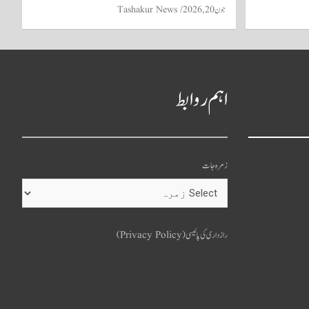
جون 20, 2026
Tashakur News
اہم روابط
زمرہ جات
o
u
رازداری کی پالیسی (Privacy Policy)