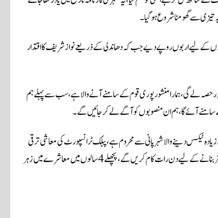
ہیہ تیزی سے گھومنا شروع ہوگیا۔
نصوبوں کے لیے اربوں روپے دیے جب کہ دھاندلی کے ذریعے نواز شریف کا اقتدار
پور حصہ لے گی، ہمارا منشور پوری قوم کے سامنے آنے والا ہے، سب سے پہلے ہم
 کے سامنے آئے گا، ہم ان منصوبوں کو آگے لے کر جائیں گے۔
 سے زیادہ ٹیکس دینے والا شہر پانی سے محروم ہے، پبلک ٹرانسپورٹ کی معاشی ترقی
میں حیثیت ریڑھ کی ہڈی کی ہوتی ہے، ہم اسکول،کالجز اور صحت کے نظام کو بہتربنانے کے لیے دن رات کام کریں گے، پچھلے 4سالوں میں معاشرے میں زہر