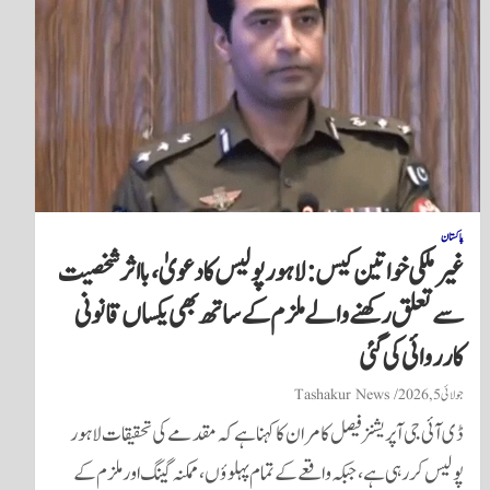
پاکستان
غیر ملکی خواتین کیس: لاہور پولیس کا دعویٰ، بااثر شخصیت
سے تعلق رکھنے والے ملزم کے ساتھ بھی یکساں قانونی
کارروائی کی گئی
جولائی 5, 2026
Tashakur News
ڈی آئی جی آپریشنز فیصل کامران کا کہنا ہے کہ مقدمے کی تحقیقات لاہور
پولیس کر رہی ہے، جبکہ واقعے کے تمام پہلوؤں، ممکنہ گینگ اور ملزم کے