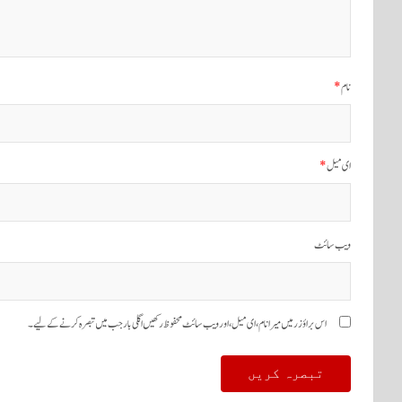
نام
*
ای میل
*
ویب‌ سائٹ
اس براؤزر میں میرا نام، ای میل، اور ویب سائٹ محفوظ رکھیں اگلی بار جب میں تبصرہ کرنے کےلیے۔