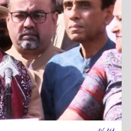
فوری خبر
کراچی