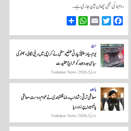
روابط کی بھی چھان بین جاری ہے۔
S
W
E
T
Fa
ha
ha
m
wi
ce
re
ts
ail
tte
bo
A
r
ok
کراچی
یومِ سیاہ: پیپلز پارٹی ضلع وسطی نے کراچی میں ریلی نکالی، بھٹو کی
pp
سیاسی جدوجہد کو خراجِ عقیدت
جولائی 5, 2026
Tashakur News
پاکستان
معاشی ترقی: شاداب رضا نقشبندی نے عوام دوست معاشی
پالیسیوں پر زور دیا
جولائی 5, 2026
Tashakur News