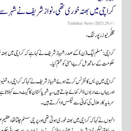
کراچی میں بھتہ خوری تھی، نواز شریف نے شہر سے 
دسمبر 29, 2023
Tashakur News
تشکُّر نیوز رپورٹنگ،
کراچی: مسلم لیگ (ن) کے صدر شہباز شریف نے کہا ہےکہ کراچی میں بھتہ خوری 
حکومت کے ساتھ مل کر بے امنی کو ختم کیا۔
کراچی میں پریس کانفرنس کرتے ہوئے شہباز شریف نے کہا کہ کراچی روشنیوں 
اور یہاں سے اربوں ڈالر کمائے جاتے ہیں، یہ شہر پاکستان کا گیٹ وے کہلاتا ہے
سرمایہ کار حلال کی کمائی سے ٹیکس ادا کرتے ہیں۔
ہوچکا تھا لیکن نواز شریف نے قانون نافذ کرنے والےاداروں اور صوبائی حکومت ک