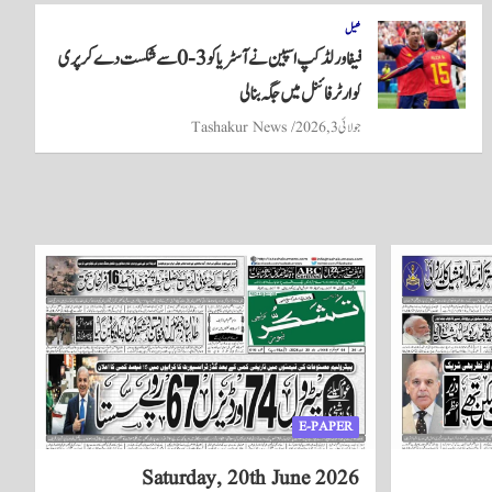
کھیل
فیفا ورلڈ کپ اسپین نے آسٹریا کو 3-0 سے شکست دے کر پری
کوارٹر فائنل میں جگہ بنا لی
جولائی 3, 2026
Tashakur News
E-PAPER
Saturday, 20th June 2026