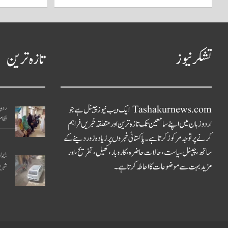
تشکر نیوز
تازہ ترین
Tashakurnews.com ایک ویب نیوز چینل ہے جو
روبین
نظام 
اردو زبان میں اپنے سامعین تک تازہ ترین اور متعلقہ خبریں فراہم
کرنے پر توجہ مرکوز کرتا ہے۔ پاکستانی خبروں پر زیادہ زور دینے کے
ساتھ، چینل سیاست، حالات حاضرہ، کاروبار، کھیل، تفریح، اور
شاہ 
مزید بہت سے موضوعات کا احاطہ کرتا ہے۔
شہریو