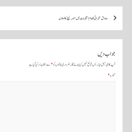
A
r
ok
پوسٹوں
pp
صادق سنجرانی کا عام انتخابات میں حصہ لینے کا اعلان
کی
نیویگیشن
جواب دیں
آپ کا ای میل ایڈریس شائع نہیں کیا جائے گا۔
ضروری خانوں کو
*
سے نشان زد کیا گیا ہے
تبصرہ
*