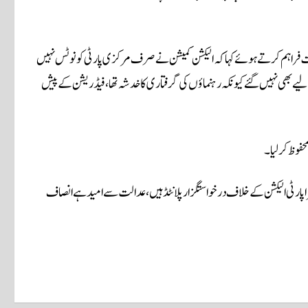
ت فراہم کرتے ہوئے کہا کہ الیکشن کمیشن نے صرف مرکزی پارٹی کو نوٹس نہیں
ٹ اس لیے بھی نہیں گئےکیونکہ رہنماؤں کی گرفتاری کا خدشہ تھا، فیڈریشن کے پیش
محفوظ کرلیا۔
ٹرا پارٹی الیکشن کے خلاف درخواستگزار پلانٹڈ ہیں، عدالت سے امید ہے انصاف