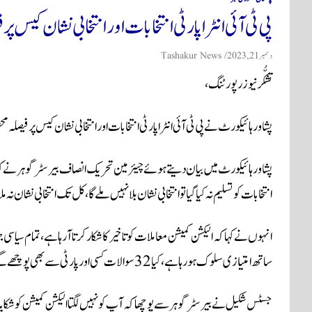
پی ٹی آئی انٹرا پارٹی انتخابات اور انتخابی نشان کیس پر
دسمبر 21, 2023
Tashakur News
تشکُّر نیوز رپورٹنگ،
پشاور ہائیکورٹ نے پی ٹی آئی انٹرا پارٹی انتخابات اور انتخابی نشان کیس پر فیصلہ م
پشاور ہائیکورٹ میں بیان دیتے ہوئے چیئرمین تحریک انصاف بیرسٹر گوہر نے کہا کہ
انتخابات کو تسلیم نہ کیا گیا تو انتخابی نشان بلا نہیں ملےگا، کل تک انتخابی نشان 
انہوں نے کہا کہ الیکشن کمیشن معاملات کو تاخیر کا شکار کرتا آرہا ہے، تمام سیا
ساتھ امتیازی سلوک ہورہا ہے، کیا 32 سوالات کسی اور پارٹی سے بھی پوچھےگئے؟
جسٹس شکیل نے بیرسٹر گوہر سے پوچھا کہ آپ کو نہیں لگتا الیکشن کمیشن کو شکایات