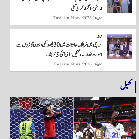
اراضی واگزار کرالی گئی
جون 16, 2026
Tashakur News
کراچی
کراچی میں ٹریفک حادثات میں 30 فیصد کمی، ہیوی گاڑیوں سے
اموات نصف رہ گئیں: ڈی آئی جی ٹریفک
جون 16, 2026
Tashakur News
کھیل