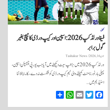
کھیل
فیفا ورلڈ کپ 2026: اسپین اور کیپ ورڈی کا میچ بغیر
گول برابر
جون 16, 2026
Tashakur News
ورلڈ کپ 2026 میں بڑا اپ سیٹ دیکھنے میں آیا جب یورپی چیمپئن اسپین،
پہلی بار ٹورنامنٹ کھیلنے والی ٹیم کیپ ورڈی کو شکست نہ دے سکا۔ ایٹلانٹا
اسٹیڈیم میں…
S
W
E
T
Fa
ha
ha
m
wi
ce