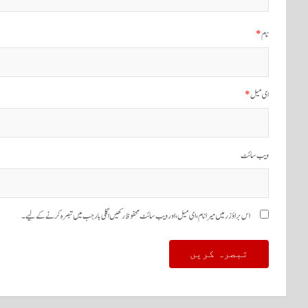
نام
*
ای میل
*
ویب‌ سائٹ
اس براؤزر میں میرا نام، ای میل، اور ویب سائٹ محفوظ رکھیں اگلی بار جب میں تبصرہ کرنے کےلیے۔