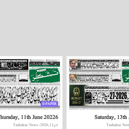
E-PAPER
hursday, 11th June 20226
Saturday, 13th
Tashakur Ne
جون 11, 2026
Tashakur News