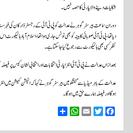
شکایات دینے والا پارٹی کا حصہ نہیں۔
دوران سماعت بیرسٹر گوہر نے عدالت کو پی ٹی آئی کے رجسٹرڈ ارکان کی فہرس
دیا تھا، پی ٹی آئی صوبائی کابینہ کوبھی نوٹس جاری ہواتھا، اسلام آباد ہائیکور
نظرکسی بھی ہائیکورٹ سے رجوع کیا جاسکتا ہے۔
بعد ازاں عدالت نے پی ٹی آئی انٹرا پارٹی انتخابات اور انتخابی نشان کیس پر فیصلہ 
عدالت کے باہر میڈیا سےگفتگو میں بیرسٹر گوہر نے کہا کہ الیکشن کمیشن میں ان
ہوگا اور فیصلہ ہمارے حق میں ہوگا۔
S
W
E
T
Fa
ha
ha
m
wi
ce
re
ts
ail
tte
bo