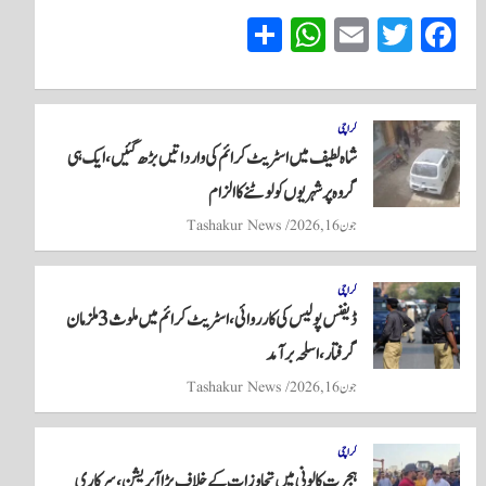
S
W
E
T
Fa
ha
ha
m
wi
ce
re
ts
ail
tte
bo
A
r
ok
کراچی
شاہ لطیف میں اسٹریٹ کرائم کی وارداتیں بڑھ گئیں، ایک ہی
pp
گروہ پر شہریوں کو لوٹنے کا الزام
جون 16, 2026
Tashakur News
کراچی
ڈیفنس پولیس کی کارروائی، اسٹریٹ کرائم میں ملوث 3 ملزمان
گرفتار، اسلحہ برآمد
جون 16, 2026
Tashakur News
کراچی
ہجرت کالونی میں تجاوزات کے خلاف بڑا آپریشن، سرکاری