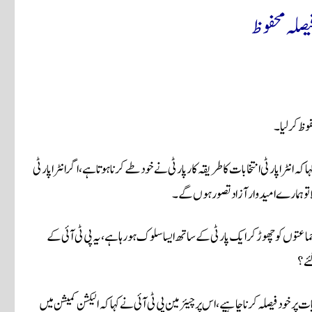
 فیصلہ محفوظ
حفوظ کرلیا۔
 انٹرا پارٹی انتخابات کاطریقہ کارپارٹی نے خود طےکرناہوتا ہے، اگر انٹرا پارٹی
نہ ملا تو ہمارے امیدوار آزاد تصور ہوں گے۔
سی جماعتوں کو چھوڑکر ایک پارٹی کے ساتھ ایسا سلوک ہورہا ہے، یہ پی ٹی آئی کے
 پرخود فیصلہ کرنا چاہیے، اس پر چیئرمین پی ٹی آئی نے کہا کہ الیکشن کمیشن میں