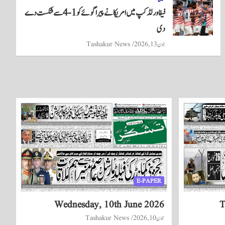
فیفا ورلڈکپ میں امریکا نے پیراگوئے کو 1-4 سے شکست دے
دی
جون 13, 2026
Tashakur News
E-PAPER
Wednesday, 10th June 2026
T
جون 10, 2026
Tashakur News