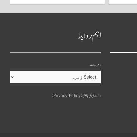
اہم روابط
زمرہ جات
o
u
رازداری کی پالیسی (Privacy Policy)