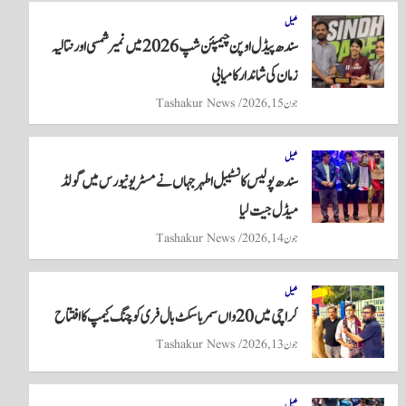
re
ts
ail
tte
bo
A
r
ok
کھیل
سندھ پیڈل اوپن چیمپئن شپ 2026 میں نمیر شمسی اور نتالیہ
pp
زمان کی شاندار کامیابی
جون 15, 2026
Tashakur News
کھیل
سندھ پولیس کانسٹیبل اطہر جہاں نے مسٹر یونیورس میں گولڈ
میڈل جیت لیا
جون 14, 2026
Tashakur News
کھیل
کراچی میں 20واں سمر باسکٹ بال فری کوچنگ کیمپ کا افتتاح
جون 13, 2026
Tashakur News
کھیل