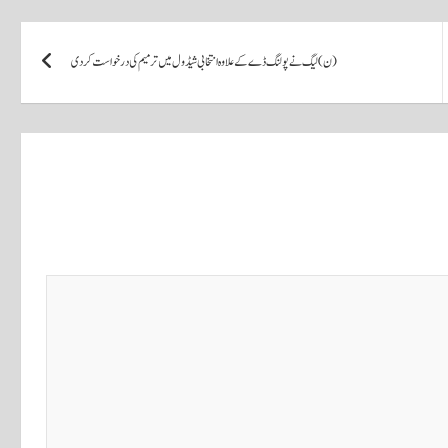
(ن) لیگ نے پولنگ ڈے کے علاوہ انتخابی شیڈول میں ترمیم کی درخواست کردی