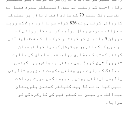
وقار احمد کی رہنمائی میں انسپیکٹر سعود فیصل نے
ایف سی ونگ نمبر 79 کے ساتھ افغان باڈر پر مشترکہ
کاروائی کرتے ہوئے 826 گرام سونا اور دو لاکھ روپے
سے زائد سعودی ریال برآمد کرلیے کارروائی کے
دوران 5 ملزمان کو گرفتار کرکے انکے خلاف ایف آئی
آر درج کرکے انہیں جوڈیشل کردیا گیا ترجمان
کوئٹہ کسٹم کے مطابق برآمدشدہ سامان کی مالیت
تقریباً تین کروڑ روپے بنتی ہے واضح رہے کرنسی
اسمگنگ کے بارے میں وفاقی حکومت نے زیرو ٹالرنس
پالیسی اپنائی ہوئی ہے جیسے کسی صورت برداشت
نہیں کیا جائے گا چیف کلیکٹر کسٹمز بلوچستان
عبدالقادر میمن نے کسٹم ٹیم کی کارکردگی کو
سراہا۔