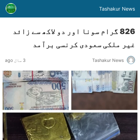
Tashakur News
826 گرام سونا اور دو لاکھ سے زائد
غیر ملکی سعودی کرنسی برآمد
Tashakur News
3 سال ago