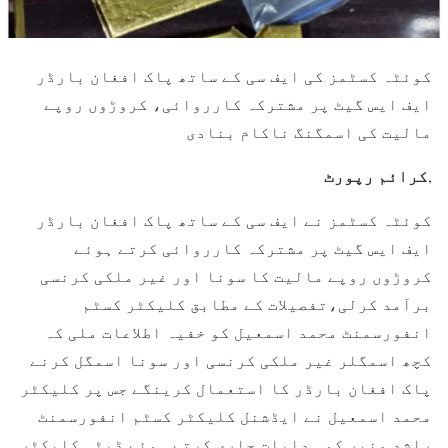
کوئٹہ کسٹمز کی ایف سی کے ساتھ پاک افغان بارڈر
ایف ایس گیٹ پر مشترکہ کارروائی، کروڑوں روپے
مالیت کی اسمگنگ ناکام بنادی
کرائم رپورٹ
,
کوئٹہ کسٹمز نے ایف سی کے ساتھ پاک افغان بارڈر
ایف ایس گیٹ پر مشترکہ کارروائی کرتے ہوئے
کروڑوں روپے مالیت کا سونا اور غیر ملکی کرنسی
برآمد کرلی،تفصیلات کے مطابق کلیکٹر کسٹم
انفورسمنٹ محمد اسمعيل کو خفیہ اطلاعات ملی کہ
کچھ اسمگلر غیر ملکی کرنسی اور سونا اسمگل کرنے
پاک افغان بارڈر کا استعمال کرینگے جس پر کلیکٹر
محمد اسمعيل نے ایڈشنل کلیکٹر کسٹم انفورسمنٹ
راشد منیر کو ہدایات جاری کرتے ہوئے ڈپٹی کلیکٹر