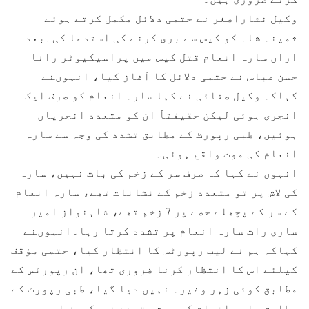
وکیل نثاراصغر نے حتمی دلائل مکمل کرتے ہوئے
ثمینہ شاہ کو کیس سے بری کرنے کی استدعا کی۔بعد
ازاں سارہ انعام قتل کیس میں پراسیکیوٹر رانا
حسن عباس نے حتمی دلائل کا آغاز کیا، انہوںنے
کہاکہ وکیل صفائی نے کہا سارہ انعام کو صرف ایک
انجری ہوئی لیکن حقیقتاً ان کو متعدد انجریاں
ہوئیں، طبی رپورٹ کے مطابق تشدد کی وجہ سے سارہ
انعام کی موت واقع ہوئی۔
انہوں نے کہا کہ صرف سر کے زخم کی بات نہیں، سارہ
کی لاش پر تو متعدد زخم کے نشانات تھے، سارہ انعام
کے سر کے پچھلے حصے پر 7 زخم تھے، شاہنواز امیر
ساری رات سارہ انعام پر تشدد کرتا رہا۔انہوںنے
کہاکہ ہم نے لیب رپورٹس کا انتظار کیا، حتمی مؤقف
کیلئے اس کا انتظار کرنا ضروری تھا، ان رپورٹس کے
مطابق کوئی زہر وغیرہ نہیں دیا گیا، طبی رپورٹ کے
مطابق سارہ انعام کی موت متعدد فریکچرز اور