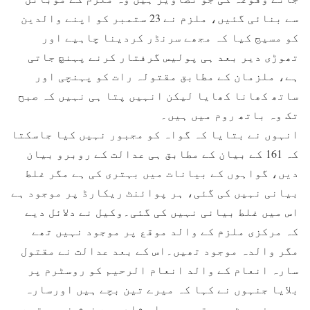
سے بنائی گئیں، ملزم نے 23 ستمبر کو اپنے والدین
کو مسیج کیا کہ مجھے سرنڈر کردینا چاہیے اور
تھوڑی دیر بعد ہی پولیس گرفتار کرنے پہنچ جاتی
ہے، ملزمان کے مطابق مقتولہ رات کو پہنچی اور
ساتھ کھانا کھایا لیکن انہیں پتا ہی نہیں کہ صبح
تک وہ باتھ روم میں ہیں۔
انہوں نے بتایا کہ گواہ کو مجبور نہیں کیا جاسکتا
کہ 161 کے بیان کے مطابق ہی عدالت کے روبرو بیان
دیں، گواہوں کے بیانات میں بہتری کی ہے مگر غلط
بیانی نہیں کی گئی، ہر پوائنٹ ریکارڈ پر موجود ہے
اس میں غلط بیانی نہیں کی گئی۔وکیل نے دلائل دیے
کہ مرکزی ملزم کے والد موقع پر موجود نہیں تھے
مگر والدہ موجود تھیں۔اس کے بعد عدالت نے مقتول
سارہ انعام کے والد انعام الرحیم کو روسٹرم پر
بلایا جنہوں نے کہا کہ میرے تین بچے ہیں اورسارہ
میری فیورٹ بچی تھی، ہم اس شادی سے خوش نہیں تھے