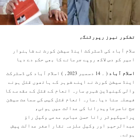
تشکور نیوز رپورٹنگ،
سلام آباد کی ڈسٹرکٹ اینڈ سیشن کورٹ نے شاہنوار
امیر کو دس لاکھ روپے جرمانے کا بھی حکم دے دیا
اسلام آباد
( ۔ 14 دسمبر 2023ء ) اسلام آباد کی ڈسٹرکٹ
اینڈ سیشن کورٹ نے اپنے شوہر کے ہاتھوں قتل ہونے
والی کینیڈین شہری سارہ انعام کے قتل کے مقدمے کا
فیصلہ سنا دیا۔سارہ انعام قتل کیس کی سماعت سیشن
جج ناصرجاویدرانا کی عدالت میں ہوئی،
پراسیکیوٹر رانا حسن عباس، مدعی وکیل راؤ
عبدالرحیم اور وکیل ملزمہ نثار اصغر عدالت پیش
ہوئے۔