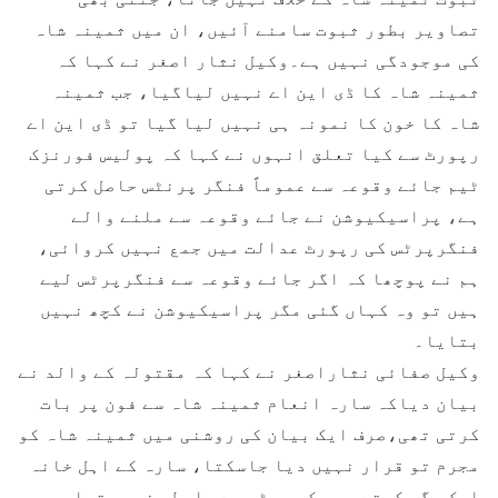
تصاویر بطور ثبوت سامنے آئیں، ان میں ثمینہ شاہ
کی موجودگی نہیں ہے۔وکیل نثار اصغر نے کہا کہ
ثمینہ شاہ کا ڈی این اے نہیں لیاگیا، جب ثمینہ
شاہ کا خون کا نمونہ ہی نہیں لیا گیا تو ڈی این اے
رپورٹ سے کیا تعلق انہوں نے کہا کہ پولیس فورنزک
ٹیم جائے وقوعہ سے عموماً فنگر پرنٹس حاصل کرتی
ہے، پراسیکیوشن نے جائے وقوعہ سے ملنے والے
فنگرپرٹس کی رپورٹ عدالت میں جمع نہیں کروائی،
ہم نے پوچھا کہ اگر جائے وقوعہ سے فنگرپرٹس لیے
ہیں تو وہ کہاں گئی مگر پراسیکیوشن نے کچھ نہیں
بتایا۔
وکیل صفائی نثاراصغر نے کہا کہ مقتولہ کے والد نے
بیان دیاکہ سارہ انعام ثمینہ شاہ سے فون پر بات
کرتی تھی،صرف ایک بیان کی روشنی میں ثمینہ شاہ کو
مجرم تو قرار نہیں دیا جاسکتا، سارہ کے اہل خانہ
ایک جگہ کہتے ہیں کہ بیٹی سے رابطہ نہیں تھا،