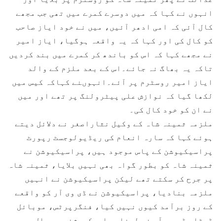
انہوں نے کہا کہ میں دوسرے کمرے میں تھی جب مجھے
کال آئی کہ امی ادھر آئیں، میں نے خود ایاز صاحب
کو کال کی اور کہا کہ یہ واقعہ ہوگیا، ایاز امیر
نے مجھے کہا کہ اس کو باندھ کر کمرے میں بند کردیں
تاکہ یہ بھاگ نہ جائے۔اس کے بعد ملزم کے والد
ایاز امیر روسٹرم پر آئے۔انہوںنے کہاکہ کیس میں
لکھا گیا کہ نوازش علی پیٹرولنگ پر تھے اور میں
نے ان کو خود کال کی۔
ملزمہ ثمینہ شاہ کے وکیل نثاراصغر نے دلائل دیتے
ہوئے کہا کہ سارہ انعام کی ریڈیولوجسٹ رپورٹ
پراسیکیوشن کے پاس موجود ہیں، پراسیکیوشن نے
ثمینہ شاہ کو بطور گواہ بھی نہیں بلایا، ثمینہ شاہ
پر جرح کر سکتے تھے لیکن پراسیکیوشن نے انہیں
ملزمہ بنادیا، پراسیکیوشن نے ڈی وی آر کو واقعے
کے روز برآمد کیوں نہیں کیا، فنگرپرٹس، موبائل
ڈیٹا، ڈی وی آر نہ لینا پراسیکیوشن پر سوال