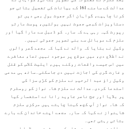
عدالت کے سامنے 161 کے بیانات کی تفصیل بتائی جو
کرنا چاہیے، گواہان اگر جھوٹ بول بھی دیں تو
دستاویزات کبھی جھوٹ نہیں بولتیں، پوسٹ مارٹم
رپورٹ کہہ رہی ہے کہ سارہ کو ڈمبل سے مارا گیا اور
ملزم کے موبائل سے بنی تصویر جھوٹی نہیں۔
وکیل نے بتایا کہ والد نے کہا کہ مجھے گھر والوں
نے اطلاع دی، میں موقع پر موجود نہیں تھا، معاشرے
میں اس جیسے واقعات روکنے ہیں، ایلیٹ کلاس کو قتل
و غارت گری کی اجازت نہیں دی جاسکتی۔ساتھ ہی مدعی
وکیل راؤ عبد الرحیم نے ملزم کو کڑی سزا کی
استدعا کردی۔عدالت نے ملزم شاہ نواز کو روسٹرم
پر بلایا اور جج ناصر جاوید رانا نے استفسار کیا
کہ شاہ نواز آپ کچھ کہنا چاہتے ہیں مرکزی ملزم
شاہنواز نے کہا کہ سارہ مجھے اپنے خاندان کے بارے
بتاتی رہتی تھی۔
عدالت نے پھر ثمینہ شاہ کو روسٹرم پر بلایا اور