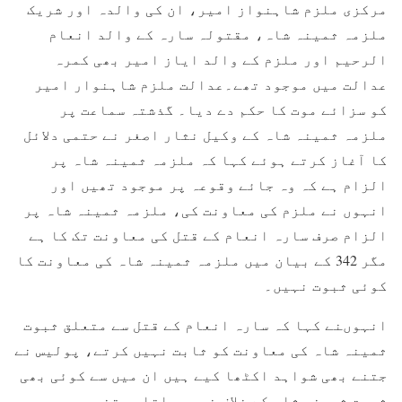
مرکزی ملزم شاہنواز امیر، ان کی والدہ اور شریک
ملزمہ ثمینہ شاہ، مقتولہ سارہ کے والد انعام
الرحیم اور ملزم کے والد ایاز امیر بھی کمرہ
عدالت میں موجود تھے۔عدالت ملزم شاہنوار امیر
کو سزائے موت کا حکم دے دیا۔ گذشتہ سماعت پر
ملزمہ ثمینہ شاہ کے وکیل نثار اصغر نے حتمی دلائل
کا آغاز کرتے ہوئے کہا کہ ملزمہ ثمینہ شاہ پر
الزام ہے کہ وہ جائے وقوعہ پر موجود تھیں اور
انہوں نے ملزم کی معاونت کی، ملزمہ ثمینہ شاہ پر
الزام صرف سارہ انعام کے قتل کی معاونت تک کا ہے
مگر 342 کے بیان میں ملزمہ ثمینہ شاہ کی معاونت کا
کوئی ثبوت نہیں۔
انہوںنے کہا کہ سارہ انعام کے قتل سے متعلق ثبوت
ثمینہ شاہ کی معاونت کو ثابت نہیں کرتے، پولیس نے
جتنے بھی شواہد اکٹھا کیے ہیں ان میں سے کوئی بھی
ثبوت ثمینہ شاہ کے خلاف نہیں جاتا، جتنی بھی