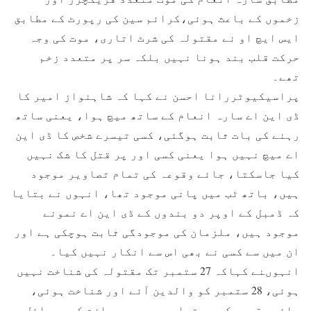
زخموں کے باعث ہوئی،کرائم سین کی رپورٹ کے مطابق
ایس ایچ او نے مقتولہ کی شرٹ اتاری، موت کی وجہ
حرکت قلب بند ہونا نہیں بلکہ سر پر متعدد زخم
تھے۔
پراسیکیوٹررانا احسن نے کہا کہ شاہنواز امیر کا
ڈی این اے سارہ انعام کے ساتھ میچ ہوا، یعنی ساتھ
رہنے کی بات ثابت ہوگئی، کسی تیسرے شخص کا ڈی این
اے میچ نہیں ہوا یعنی کسی اور پر قتل کا شک نہیں
کیا جاسکتا، جائے وقوعہ کی تمام تصاویر موجود
ہیں، باتھ ٹب میں پانی موجود تھا، انہوں نے بتایا
کہ ڈمبل کے اوپر دو بندوں کے ڈی این اے نمونے
موجود ہیں، ملزمان کی موجودگی ثابت ہوچکی ہے اور
ان میں سے کسی نے بھی اس سے انکار نہیں کیا۔
انہوںنے کہاکہ 27 ستمبر تک مقتولہ کی شناخت نہیں
ہوئی، 28 ستمبر کو والدین آئے اور شناخت ہوئی،
جائے وقوعہ کی جو تصاویر ہیں وہ ملزم کے موبائل