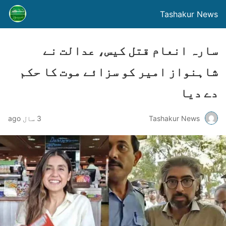
Tashakur News
سارہ انعام قتل کیس، عدالت نے
شاہنواز امیر کو سزائے موت کا حکم
دے دیا
Tashakur News
3 سال ago