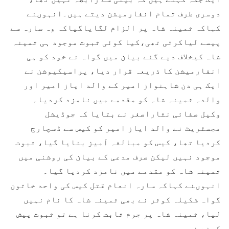
دوسری طرف تمام انفارمیشن دیتے ہیں۔انہوںنے
کہاکہ ثمینہ شاہ پر الزام لگایاگیاکہ وہ سارہ سے
پیسے لیاکرتی تھی،کیا کوئی ثبوت موجود ہی ثمینہ
شاہ کیخلاف دیے گئے بیان میں گواہ نے خود کو ہی
انفارمیشن کا ذریعہ قرار دیا، پراسیکیوشن نے
ایک ہی دن شاہنواز امیر کے والد ایاز امیر اور
والدہ ثمینہ شاہ کو مقدمے میں نامزد کردیا۔
وکیل صفائی نثاراصغر نے بتایا کہ جوڈیشل
مجسٹریٹ نے والد ایاز امیر کو کیس سے ڈسچارج
کردیا تھا، کیس کو مبالغہ آمیز بنایا گیا، ثبوت
موجود نہیں لیکن صرف مدعی کے بیان کی روشنی میں
ثمینہ شاہ کو مقدمے میں نامزد کردیا گیا۔
انہوںنے کہاکہ سارہ انعام قتل کیس کی واحد خاتون
گواہ شکیلہ کوثر نے بھی ثمینہ شاہ کا نام نہیں
لیا، ثمینہ شاہ پر جرم ثابت کرنا ہے تو ثبوت پیش
کرنے ضروری ہیں۔