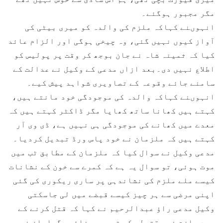
مگر مجبور ہوگئے۔
انہوںنے کہاکہ ملزم کی والدہ کو میری بیٹی کی
آواز کیوں نہیں گئی، وہ چیخی ہوگی اور الزام عائد
کیا کہ ثمینہ شاہ نے جان بوجھ کر وقت پر پولیس کو
اطلاع نہیں دی۔بعد ازاں مدعی کے وکیل نے عدالت کے
سامنے جائے وقوعہ کے تصاویری شواہد پیش کیے۔
انہوںنے کہاکہ والدہ کی موجودگی خود مانتے ہیں،
کہتے ہیں کھانا ساتھ کھایا مگر ڈاکٹر کہتے ہیں کہ
معدے میں کھانے کی موجودگی ہی نہیں ہے، ڈی وی آر
کہتے ہیں کہ ملزمان نے خود پاس ورڈ تبدیل کردیا۔
مدعی وکیل نے سوال کیا کہ ملزمان کے مطابق ٹب میں
موت ہوئی، تو سوال یہ ہے کہ کمرے سے خون کے نشانات
کیسے ملے ملزم کی نشاندہی پر ساری ریکوری کی گئی
اپنی مرضی سے ہر چیز کیسے قبضے میں لی جاسکتی
وکیل مدعی راؤ عبدالرحیم نے کہا کہ قتل کرنے کے
بعد ملزم نے مقتولہ کی تصویر بنائی، گواہان نے