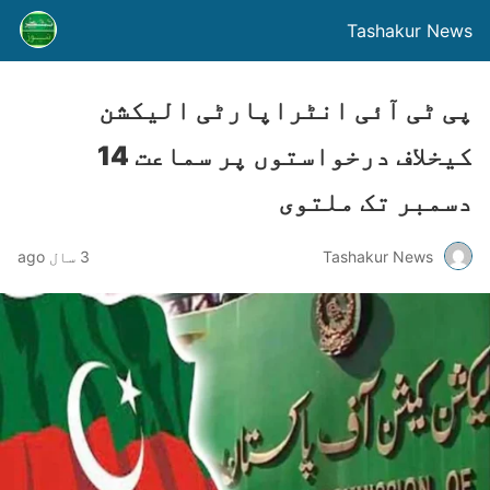
Tashakur News
پی ٹی آئی انٹراپارٹی الیکشن
کیخلاف درخواستوں پر سماعت 14
دسمبر تک ملتوی
Tashakur News
3 سال ago