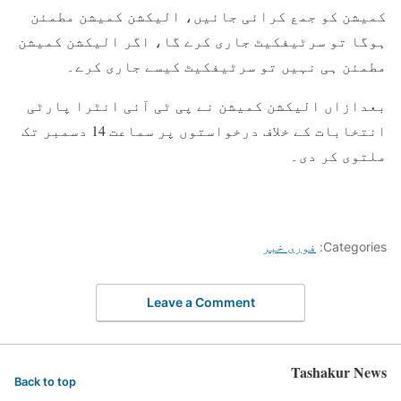
کمیشن کو جمع کرائی جائیں، الیکشن کمیشن مطمئن
ہوگا تو سرٹیفکیٹ جاری کرے گا، اگر الیکشن کمیشن
مطمئن ہی نہیں تو سرٹیفکیٹ کیسے جاری کرے۔
بعدازاں الیکشن کمیشن نے پی ٹی آئی انٹرا پارٹی
انتخابات کے خلاف درخواستوں پر سماعت 14 دسمبر تک
ملتوی کر دی۔
Categories:
فوری خبر
Leave a Comment
Tashakur News
Back to top