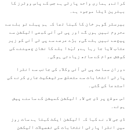
کرائے، ہماری واحد پارٹی ہے جس کے پاس ووٹرز کا
بہترین ڈیٹا موجود ہے۔
بیرسٹر گوہر خان کا کہنا تھا کہ ہم پہلے تو بلے سے
محروم نہیں ہوں گے اور پی ٹی آئی کبھی الیکشن سے
پیچھے نہیں ہٹے گی، بڑے عرصے سے پی ٹی آئی کو زیر
عتاب لایا جا رہا ہے، لہٰذا بلے کا نشان چھیننے کی
کوشش عوام کے ساتھ زیادتی ہوگی۔
دوران سماعت پی ٹی آئی وکلاء کی جانب سے انٹرا
پارٹی انتخابات سے متعلق سرٹیفکیٹ جاری کرنے کی
استدعا کی گئی۔
اس موقع پر ڈی جی لاء الیکشن کمیشن کے سامنے پیش
ہوئے۔
ڈی جی لاء نے کہا کہ الیکشن ایکٹ کہتا ہے سات روز
میں انٹرا پارٹی انتخابات کی تفصیلات الیکشن