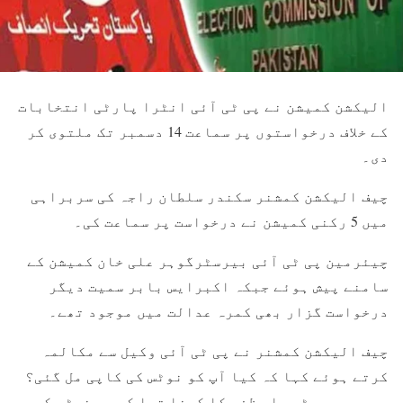
الیکشن کمیشن نے پی ٹی آئی انٹرا پارٹی انتخابات
کے خلاف درخواستوں پر سماعت 14 دسمبر تک ملتوی کر
دی۔
چیف الیکشن کمشنر سکندر سلطان راجہ کی سربراہی
میں 5 رکنی کمیشن نے درخواست پر سماعت کی۔
چیئرمین پی ٹی آئی بیرسٹرگوہر علی خان کمیشن کے
سامنے پیش ہوئے جبکہ اکبرایس بابر سمیت دیگر
درخواست گزار بھی کمرہ عدالت میں موجود تھے۔
چیف الیکشن کمشنر نے پی ٹی آئی وکیل سے مکالمہ
کرتے ہوئے کہا کہ کیا آپ کو نوٹس کی کاپی مل گئی؟
جس پر بیرسٹر علی ظفر کا کہنا تھا کہ جی نوٹس کی