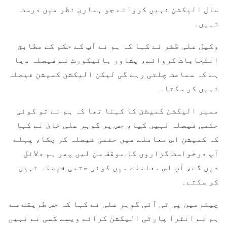
سال الیکشن نہیں کروائے جو ہماری نظر میں درست
نہیں۔
وکیل علی ظفر نے کہا کہ ہم نے آپ کے حکم کے مطابق
انتخابات کروائے، پشاور ہائیکورٹ نے فیصلہ دیا
ہے کہ سماعت چلتی رہے گی لیکن الیکشن کمیشن فیصلہ
نہیں کر سکتا۔
ممبر الیکشن کمیشن کا کہنا تھا کہ ہم نے تو کوئی
حتمی فیصلہ نہیں کیا، جس پر گوہر علی خان نے کہا
کہ کمیشن اس معاملے میں حتمی فیصلہ کر چکا، پہلے
آپ درخواست گزاروں کا موقف سن لیں پھر ہم دلائل
دیں گے، آپ اس معاملے میں کوئی حتمی فیصلہ نہیں
کر سکتے۔
چیئرمین پی ٹی آئی گوہر علی نے کہا کہ جس طریقے سے
ہم نے انٹرا پارٹی الیکشن کرائے ویسے کسی نے نہیں