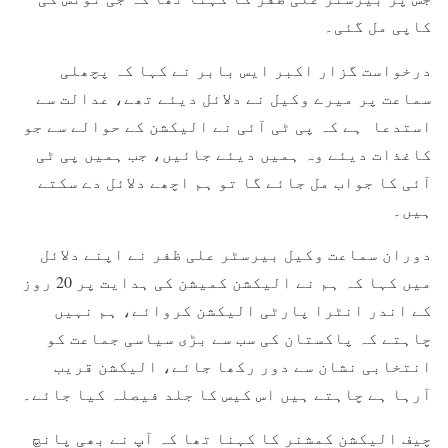
کاپی مل گئی۔
درخواست گزار اکبر ایس بابر نے کہا کہ پچھلی
سماعت پر میرے وکیل نے دلائل دیئے تھے، عدالت سے
استدعا ہے کہ پی ٹی آئی نے الیکشن کے حوالے سے جو
کاغذات دیئے وہ ہمیں دیئے جائیں، جب ہمیں پی ٹی
آئی کا جواب مل جائے گا تو ہم اچھے دلائل دے سکتے
ہیں۔
دوران سماعت وکیل بیرسٹر علی ظفر نے اپنے دلائل
میں کہا کہ ہم نے الیکشن کمیشن کی ہدایت پر 20 روز
کے اندر انٹرا پارٹی الیکشن کروائے، ہم نہیں
چاہتے کہ پاکستان کی سب سے بڑی سیاسی جماعت کو
انتخابی نشان سے دور رکھا جائے، الیکشن قریب
آرہا ہے چاہتے ہیں اس کیس کا جلد فیصلہ کیا جائے۔
چیف الیکشن کمشنر کا کہنا تھا کہ آپ نے بھی پانچ