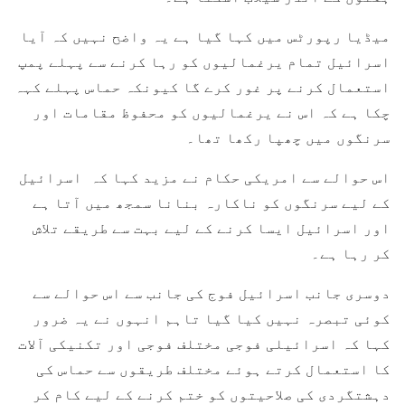
میڈیا رپورٹس میں کہا گیا ہے یہ واضح نہیں کہ آیا
اسرائیل تمام یرغمالیوں کو رہا کرنے سے پہلے پمپ
استعمال کرنے پر غور کرے گا کیونکہ حماس پہلے کہہ
چکا ہے کہ اس نے یرغمالیوں کو محفوظ مقامات اور
سرنگوں میں چھپا رکھا تھا۔
اس حوالے سے امریکی حکام نے مزید کہا کہ اسرائیل
کے لیے سرنگوں کو ناکارہ بنانا سمجھ میں آتا ہے
اور اسرائیل ایسا کرنے کے لیے بہت سے طریقے تلاش
کر رہا ہے۔
دوسری جانب اسرائیل فوج کی جانب سے اس حوالے سے
کوئی تبصرہ نہیں کیا گیا تاہم انہوں نے یہ ضرور
کہا کہ اسرائیلی فوجی مختلف فوجی اور تکنیکی آلات
کا استعمال کرتے ہوئے مختلف طریقوں سے حماس کی
دہشتگردی کی صلاحیتوں کو ختم کرنے کے لیے کام کر