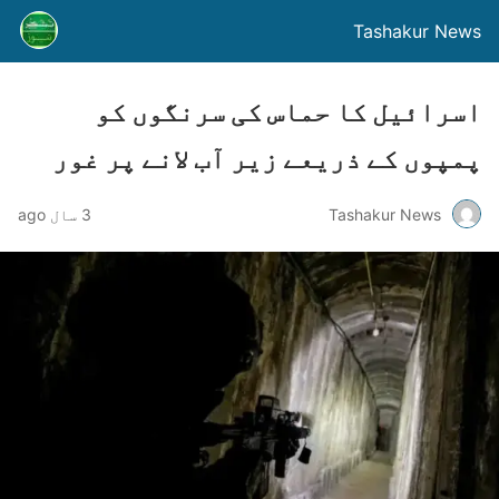
Tashakur News
اسرائیل کا حماس کی سرنگوں کو
پمپوں کے ذریعے زیر آب لانے پر غور
Tashakur News
3 سال ago