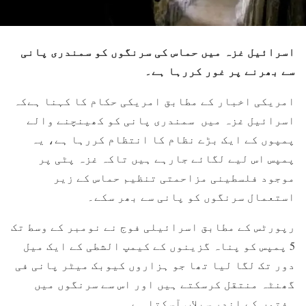
اسرائیل غزہ میں حماس کی سرنگوں کو سمندری پانی
سے بھرنے پر غور کررہا ہے۔
امریکی اخبار کے مطابق امریکی حکام کا کہنا ہےکہ
اسرائیل غزہ میں سمندری پانی کو کھینچنے والے
پمپوں کے ایک بڑے نظام کا انتظام کررہا ہے، یہ
پمپس اس لیے لگائے جارہے ہیں تاکہ غزہ پٹی پر
موجود فلسطینی مزاحمتی تنظیم حماس کے زیر
استعمال سرنگوں کو پانی سے بھر سکے۔
رپورٹس کے مطابق اسرائیلی فوج نے نومبر کے وسط تک
5 پمپس کو پناہ گزینوں کے کیمپ الشطی کے ایک میل
دور تک لگا لیا تھا جو ہزاروں کیوبک میٹر پانی فی
گھنٹہ منتقل کرسکتے ہیں اور اس سے سرنگوں میں
ہفتوں کے اندر سیلاب آسکتا ہے۔