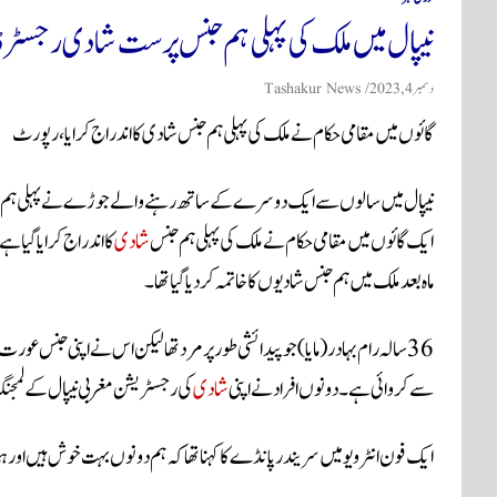
نیپال میں ملک کی پہلی ہم جنس پرست شادی رجسٹرڈ
دسمبر 4, 2023
Tashakur News
گائوں میں مقامی حکام نے ملک کی پہلی ہم جنس شادی کا اندراج کرایا ،رپورٹ
نیپال میں سالوں سے ایک دوسرے کے ساتھ رہنے والے جوڑے نے پہلی ہم
ایک گائوں میں مقامی حکام نے ملک کی پہلی ہم جنس
شادی
کا اندراج کرایا گیا ہے
ماہ بعد ملک میں ہم جنس شادیوں کا خاتمہ کردیا گیا تھا۔
سے کروائی ہے۔دونوں افراد نے اپنی
شادی
کی رجسٹریشن مغربی نیپال کے لمجنگ
ایک فون انٹرویو میں سریندر پانڈے کا کہنا تھا کہ ہم دونوں بہت خوش ہیں اور 