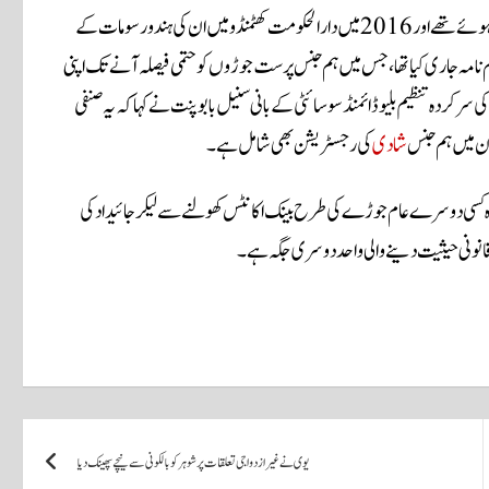
دونوں ایک دوسرے کے ساتھ گزشتہ نو سال سے محبت کے رشتے میں جڑے ہوئے تھے اور2016 میں دارالحکومت کھٹمنڈو میں ان کی ہندو رسومات کے
نامہ جاری کیا تھا، جس میں ہم جنس پرست جوڑوں کو حتمی فیصلہ آنے تک اپنی
ردہ تنظیم بلیو ڈائمنڈ سوسائٹی کے بانی سنیل بابو پنت نے کہا کہ یہ صنفی
ان میں ہم جنس
شادی
کی رجسٹریشن بھی شامل ہے۔
 وہ کسی دوسرے عام جوڑے کی طرح بینک اکانٹس کھولنے سے لیکر جائیداد کی
قانونی حیثیت دینے والی واحد دوسری جگہ ہے۔
یوی نے غیر ازدواجی تعلقات پر شوہر کو بالکونی سے نیچے پھینک دیا