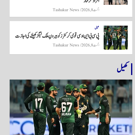
افراد گرفتار
اگست 8, 2026
Tashakur News
کھیل
پی سی بی این او سی قومی کرکٹرز کو بیرونِ ملک لیگز کھیلنے کی اجازت
اگست 8, 2026
Tashakur News
کھیل