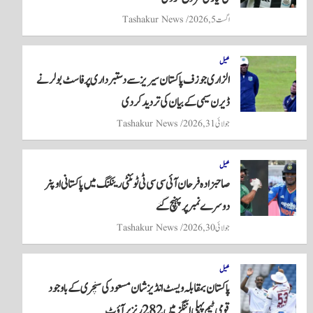
اگست 5, 2026
Tashakur News
کھیل
الزاری جوزف پاکستان سیریز سے دستبرداری پر فاسٹ بولر نے
ڈیرن سیمی کے بیان کی تردید کر دی
جولائی 31, 2026
Tashakur News
کھیل
صاحبزادہ فرحان آئی سی سی ٹی ٹوئنٹی رینکنگ میں پاکستانی اوپنر
دوسرے نمبر پر پہنچ گئے
جولائی 30, 2026
Tashakur News
کھیل
پاکستان بمقابلہ ویسٹ انڈیز شان مسعود کی سنچری کے باوجود
قومی ٹیم پہلی اننگز میں 282 رنز پر آؤٹ