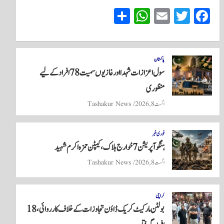
S
W
E
T
Fa
ha
ha
m
wi
ce
re
ts
ail
tte
bo
A
r
ok
پاکستان
سول اعزازات شہدا اور غازیوں سمیت 78 افراد کے لیے
pp
منظوری
اگست 8, 2026
Tashakur News
فوری خبر
ہنگو آپریشن 7 خوارج ہلاک، کیپٹن حمزہ اکرم شہید
اگست 8, 2026
Tashakur News
کراچی
بولٹن مارکیٹ کریک ڈاؤن تجاوزات کے خلاف کارروائی، 18