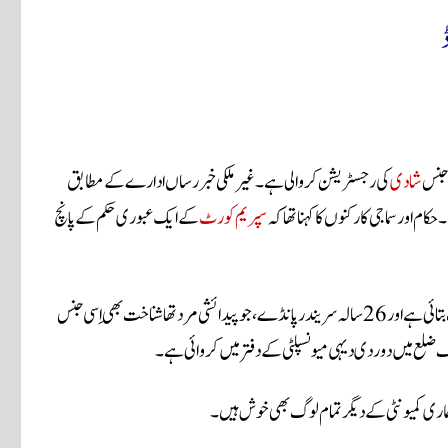
 جنس
شادی
کی رجسٹریشن کروالی ہے۔غیرملکی خبررساں ادارے کے مطابق
۔حکام اورسماجی کارکنوں کا کہنا تھا کہ
سپریم کورٹ
کے ایک عبوری حکم کے پانچ
36 سالہ رام بہادر(مایا) جو پیدائشی طور پر مرد تھا لیکن اس نے اپنی جنس عورت بتائی ہے اور 26 سالہ سریندر پانڈے، جو پیدائشی مرد تھا شناخت بھی اِسی جنس
 ضلع میں دوردی دیہی میونسپلٹی کے دفتر میں کروائی ہے۔
ہماری کمیونٹی کے دیگر تمام لوگ بھی خوش ہیں۔