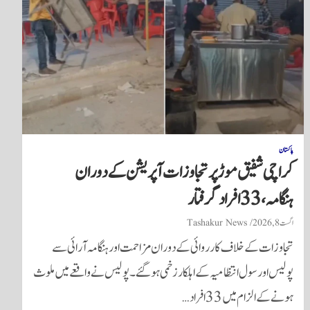
پاکستان
کراچی شفیق موڑ پر تجاوزات آپریشن کے دوران
ہنگامہ، 33 افراد گرفتار
اگست 8, 2026
Tashakur News
تجاوزات کے خلاف کارروائی کے دوران مزاحمت اور ہنگامہ آرائی سے
پولیس اور سول انتظامیہ کے اہلکار زخمی ہوگئے۔ پولیس نے واقعے میں ملوث
ہونے کے الزام میں 33 افراد…