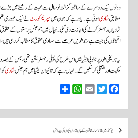
مطابق
شادی
ہوئی ہے۔یاد رہے کہ جون میں
سپریم کورٹ
نے ایک عبوری حکم 
شادیاں رجسٹر کرنے کی اجازت دی گئی۔نیپال میں ہم جنس پرستوں کے حقوق کی سرک
اقلیتوں کی جیت ہے، جو طویل عرصے سے مساوی حقوق کا مطالبہ کر رہی ہیں، 
یہ تاریخی طور پر جنوبی ایشیا میں اس طرح کی پہلی رجسٹریشن تھی، جس کے بعد
ملکیت اور منتقلی کرسکیں گے۔خیال رہے کہ تائیوان ایشیا میں ہم جنس
شادی
کو 
S
W
E
T
Fa
ha
ha
m
wi
ce
re
ts
ail
tte
bo
A
r
ok
پوسٹوں
pp
یوگنڈا میں 70 سالہ خاتون کے ہاں جڑواں بچوں کی پیدائش
کی