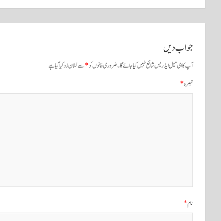
نیویگیشن
جواب دیں
آپ کا ای میل ایڈریس شائع نہیں کیا جائے گا۔
ضروری خانوں کو
*
سے نشان زد کیا گیا ہے
تبصرہ
*
نام
*