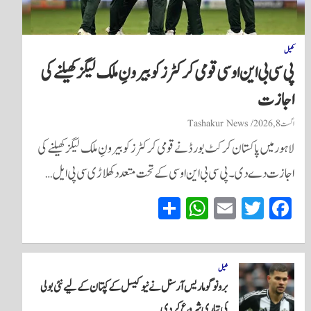
کھیل
پی سی بی این او سی قومی کرکٹرز کو بیرونِ ملک لیگز کھیلنے کی
اجازت
اگست 8, 2026
Tashakur News
لاہور میں پاکستان کرکٹ بورڈ نے قومی کرکٹرز کو بیرونِ ملک لیگز کھیلنے کی
اجازت دے دی۔ پی سی بی این او سی کے تحت متعدد کھلاڑی سی پی ایل…
S
W
E
T
Fa
ha
ha
m
wi
ce
re
ts
ail
tte
bo
A
r
ok
کھیل
برونو گوماریس آرسنل نے نیو کیسل کے کپتان کے لیے نئی بولی
pp
کی تیاری شروع کر دی