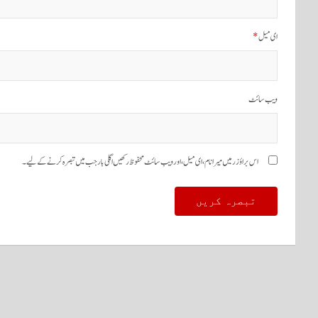
ای میل
*
ویب‌ سائٹ
اس براؤزر میں میرا نام، ای میل، اور ویب سائٹ محفوظ رکھیں اگلی بار جب میں تبصرہ کرنے کےلیے۔