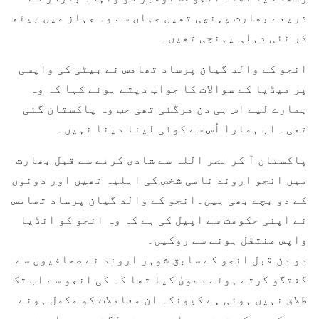
ذریعے بھارت پہنچی تھیں جہاں سے وہ جہاز میں بیٹھ
کر نئی دہلی پہنچی تھیں۔
انجو کے والد گیان پرساد تھامس نے بیٹی کی واپسی
پر میڈیا کے سوالات کا جواب دیتے ہوئے کہا کہ وہ
ہمارے لیے اس ہی دن مرگئی تھی جب وہ پاکستان گئی
تھی۔ اب ہمارا اُس سے کوئی لینا دینا نہیں۔
پاکستان آ کر نصر اللہ سے شادی کرنے سے قبل بھارت
میں انجو اروند نامی شخص کی اہلیہ تھیں اور دونوں
کے دو بچے بھی ہیں۔انجو کے والد گیان پرساد تھامس
نے اپنی حکومت سے اپیل کی ہے کہ وہ انجو کو انڈیا
واپس منتقل ہونے سے روکیں۔
دو دن قبل انجو کے سابق شوہر اروند نے صحافیوں سے
گفتگو کرتے ہوئے دعویٰ کیا تھا کہ کی انجو سے اب تک
طلاق نہیں ہوئی ہے کیونکہ ان معاملات کو مکمل ہونے
میں کم سے کم تین سے پانچ مہینے لگتے ہیں۔اروند