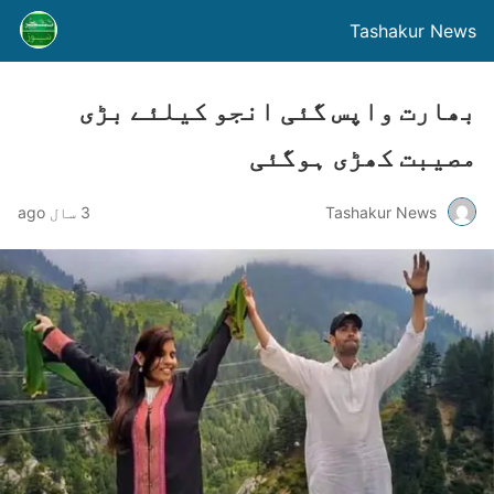
Tashakur News
بھارت واپس گئی انجو کیلئے بڑی
مصیبت کھڑی ہوگئی
Tashakur News
3 سال ago