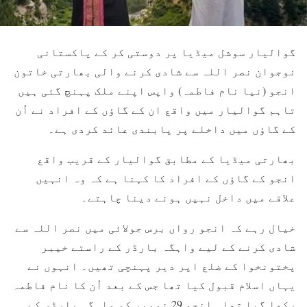
گوالیار سوشل میڈیا پر دوستی کر کے پاکستانی
نوجوان نصر اللہ سے شادی کرنے والی بھارتی خاتون
انجو (نیا نام فاطمہ) واپس اپنے ملک پہنچ گئی ہیں
تاہم گوالیار میں واقع ان کے گاؤں کے افراد نے اُن
کے گاؤں میں داخلے پر پابندی عائد کردی ہے۔
بھارتی میڈیا کے مطابق گوالیار کے قریب واقع
انجو کے گاؤں کے افراد کا کہنا ہے کہ وہ انہیں
علاقے میں داخل نہیں ہونے دینا چاہتے۔
خیال رہے کہ انجو رواں برس جولائی میں نصر اللہ سے
شادی کرنے کے لیے واہگہ بارڈر کے راستے خیبر
پختونخوا کے ضلع اپر دیر پہنچی تھیں۔ انہوں نے
یہاں اسلام قبول کیا تھا جس کے بعد اُن کا نام فاطمہ
رکھا گیا تھا۔ انجو 29 نومبر کو واہگہ بارڈر کے