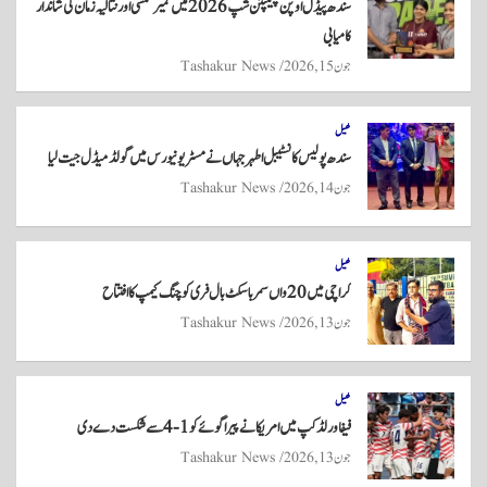
سندھ پیڈل اوپن چیمپئن شپ 2026 میں نمیر شمسی اور نتالیہ زمان کی شاندار
pp
کامیابی
جون 15, 2026
Tashakur News
کھیل
سندھ پولیس کانسٹیبل اطہر جہاں نے مسٹر یونیورس میں گولڈ میڈل جیت لیا
جون 14, 2026
Tashakur News
کھیل
کراچی میں 20واں سمر باسکٹ بال فری کوچنگ کیمپ کا افتتاح
جون 13, 2026
Tashakur News
کھیل
فیفا ورلڈکپ میں امریکا نے پیراگوئے کو 1-4 سے شکست دے دی
جون 13, 2026
Tashakur News