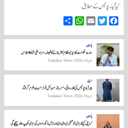
کیا گیا۔ پولیس کے مطابق…
S
W
E
T
Fa
ha
ha
m
wi
ce
re
ts
ail
tte
bo
A
r
ok
پاکستان
سندھ حکومت کا ریونیو نظام بہتر بنانے کا فیصلہ، مراد علی شاہ کا اجلاس
pp
جون 16, 2026
Tashakur News
کراچی
پیرآباد پولیس کی کارروائی، مسروقہ موبائل فونز سمیت ملزم گرفتار
جون 16, 2026
Tashakur News
پاکستان
کراچی کیلئے بڑی خوشخبری، ای وی اور ڈبل ڈیکر بسوں کی بڑی کھیپ جلد پہنچے گی