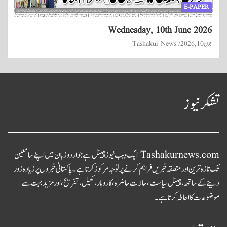
E-PAPER
Wednesday, 10th June 2026
جون 10, 2026
Tashakur News
تشکر نیوز
Tashakurnews.com ایک ویب نیوز چینل ہے جو اردو زبان میں اپنے سامعین
تک تازہ ترین اور متعلقہ خبریں فراہم کرنے پر توجہ مرکوز کرتا ہے۔ پاکستانی خبروں پر زیادہ زور
دینے کے ساتھ، چینل سیاست، حالات حاضرہ، کاروبار، کھیل، تفریح، اور مزید بہت سے
موضوعات کا احاطہ کرتا ہے۔