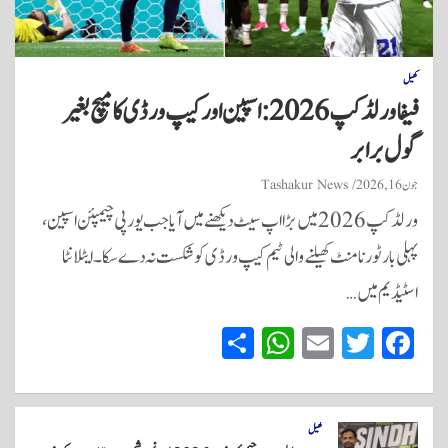
کھیل
فیفا ورلڈ کپ 2026: اسپین اور کیپ ورڈی کا میچ بغیر
گول برابر
جون 16, 2026
Tashakur News
ورلڈ کپ 2026 میں بڑا اپ سیٹ دیکھنے میں آیا جب یورپی چیمپئن اسپین،
پہلی بار ٹورنامنٹ کھیلنے والی ٹیم کیپ ورڈی کو شکست نہ دے سکا۔ ایٹلانٹا
اسٹیڈیم میں…
S
W
E
T
Fa
ha
ha
m
wi
ce
re
ts
ail
tte
bo
A
r
ok
کھیل