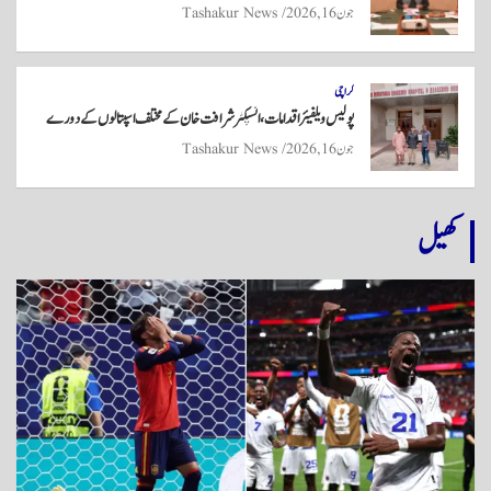
جون 16, 2026
Tashakur News
کراچی
پولیس ویلفیئر اقدامات، انسپکٹر شرافت خان کے مختلف اسپتالوں کے دورے
جون 16, 2026
Tashakur News
کھیل