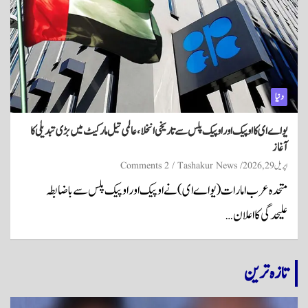
دنیا
یو اے ای کا اوپیک اور اوپیک پلس سے تاریخی انخلا، عالمی تیل مارکیٹ میں بڑی تبدیلی کا
آغاز
اپریل 29, 2026
Tashakur News
2 Comments
متحدہ عرب امارات (یو اے ای) نے اوپیک اور اوپیک پلس سے باضابطہ
علیحدگی کا اعلان…
تازہ ترین