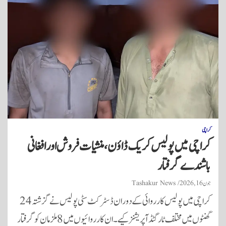
کراچی
کراچی میں پولیس کریک ڈاؤن، منشیات فروش اور افغانی
باشندے گرفتار
جون 16, 2026
Tashakur News
کراچی میں پولیس کارروائی کے دوران ڈسٹرکٹ سٹی پولیس نے گزشتہ 24
گھنٹوں میں مختلف ٹارگٹڈ آپریشنز کیے۔ ان کارروائیوں میں 8 ملزمان کو گرفتار